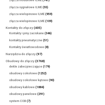
złącza modułowe ILME
147
produktów
55
złącza sygnałowe ILME
55
produktów
959
złącza wielopinowe ILME
959
produktów
109
złącza wielopinowe ILME
109
produktów
405
Kontakty do złączy
405
produktów
346
Kontakty i piny zaciskane
346
produktów
51
kontakty pneumatyczne
51
produktów
8
Kontakty światłowodowe
8
produktów
97
Narzędzia do złączy
97
produktów
3768
Obudowy do złączy
3768
produktów
179
dekle zabezpieczające
179
produktów
1252
obudowy cokołowe
1252
produkty
90
obudowy cokołowe kątowe
90
produktów
1884
obudowy kablowe
1884
produkty
291
obudowy panelowe
291
produktów
7
system COB
7