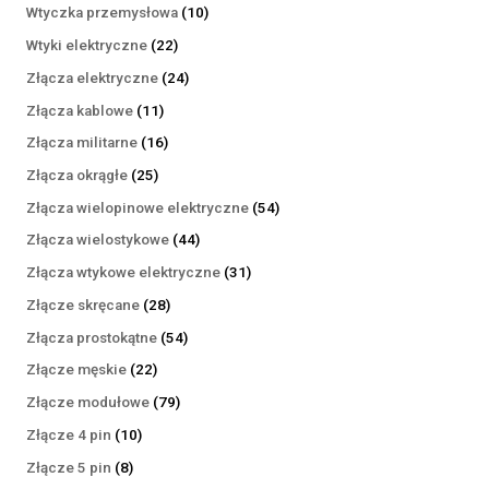
produktów
10
Wtyczka przemysłowa
10
produktów
22
Wtyki elektryczne
22
produkty
24
Złącza elektryczne
24
produkty
11
Złącza kablowe
11
produktów
16
Złącza militarne
16
produktów
25
Złącza okrągłe
25
produktów
54
Złącza wielopinowe elektryczne
54
produkty
44
Złącza wielostykowe
44
produkty
31
Złącza wtykowe elektryczne
31
produktów
28
Złącze skręcane
28
produktów
54
Złącza prostokątne
54
produkty
22
Złącze męskie
22
produkty
79
Złącze modułowe
79
produktów
10
Złącze 4 pin
10
produktów
8
Złącze 5 pin
8