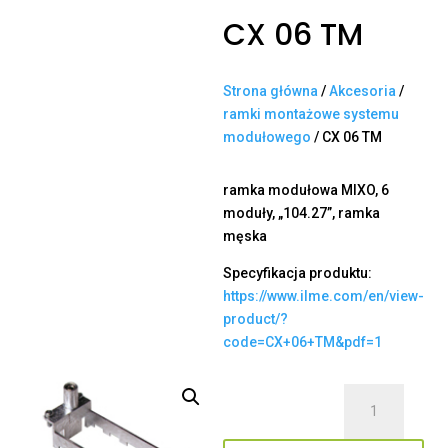
CX 06 TM
Strona główna
/
Akcesoria
/
ramki montażowe systemu
modułowego
/ CX 06 TM
ramka modułowa MIXO, 6
moduły, „104.27”, ramka
męska
Specyfikacja produktu:
https://www.ilme.com/en/view-
product/?
code=CX+06+TM&pdf=1
ilość
CX
06