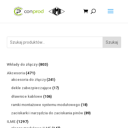
Szukaj
803
Wkłady do złączy
803
produkty
471
Akcesoria
471
produktów
241
akcesoria do złączy
241
produktów
17
dekle zabezpieczające
17
produktów
106
dławnice kablowe
106
produktów
18
ramki montażowe systemu modułowego
18
produktów
89
zaciskarki i narzędzia do zaciskania pinów
89
produktów
1297
ILME
1297
produktów
147