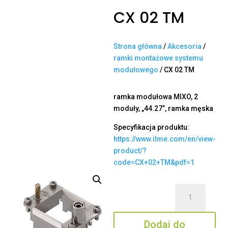
CX 02 TM
Strona główna
/
Akcesoria
/
ramki montażowe systemu
modułowego
/ CX 02 TM
ramka modułowa MIXO, 2
moduły, „44.27”, ramka męska
Specyfikacja produktu:
https://www.ilme.com/en/view-
product/?
code=CX+02+TM&pdf=1
ilość
CX
02
Dodaj do
TM