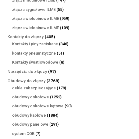
złącza modułowe ILME
147
produktów
55
złącza sygnałowe ILME
55
produktów
959
złącza wielopinowe ILME
959
produktów
109
złącza wielopinowe ILME
109
produktów
405
Kontakty do złączy
405
produktów
346
Kontakty i piny zaciskane
346
produktów
51
kontakty pneumatyczne
51
produktów
8
Kontakty światłowodowe
8
produktów
97
Narzędzia do złączy
97
produktów
3768
Obudowy do złączy
3768
produktów
179
dekle zabezpieczające
179
produktów
1252
obudowy cokołowe
1252
produkty
90
obudowy cokołowe kątowe
90
produktów
1884
obudowy kablowe
1884
produkty
291
obudowy panelowe
291
produktów
7
system COB
7