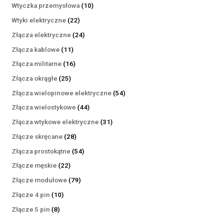
produktów
10
Wtyczka przemysłowa
10
produktów
22
Wtyki elektryczne
22
produkty
24
Złącza elektryczne
24
produkty
11
Złącza kablowe
11
produktów
16
Złącza militarne
16
produktów
25
Złącza okrągłe
25
produktów
54
Złącza wielopinowe elektryczne
54
produkty
44
Złącza wielostykowe
44
produkty
31
Złącza wtykowe elektryczne
31
produktów
28
Złącze skręcane
28
produktów
54
Złącza prostokątne
54
produkty
22
Złącze męskie
22
produkty
79
Złącze modułowe
79
produktów
10
Złącze 4 pin
10
produktów
8
Złącze 5 pin
8