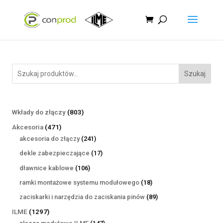
Szukaj
803
Wkłady do złączy
803
produkty
471
Akcesoria
471
produktów
241
akcesoria do złączy
241
produktów
17
dekle zabezpieczające
17
produktów
106
dławnice kablowe
106
produktów
18
ramki montażowe systemu modułowego
18
produktów
89
zaciskarki i narzędzia do zaciskania pinów
89
produktów
1297
ILME
1297
produktów
147