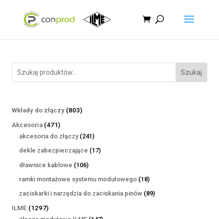
Szukaj
803
Wkłady do złączy
803
produkty
471
Akcesoria
471
produktów
241
akcesoria do złączy
241
produktów
17
dekle zabezpieczające
17
produktów
106
dławnice kablowe
106
produktów
18
ramki montażowe systemu modułowego
18
produktów
89
zaciskarki i narzędzia do zaciskania pinów
89
produktów
1297
ILME
1297
produktów
147