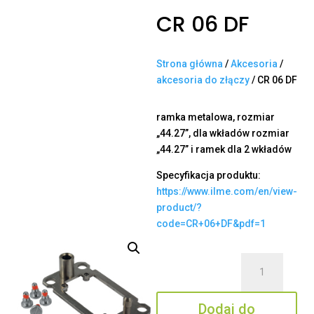
CR 06 DF
Strona główna
/
Akcesoria
/
akcesoria do złączy
/ CR 06 DF
ramka metalowa, rozmiar
„44.27”, dla wkładów rozmiar
„44.27” i ramek dla 2 wkładów
Specyfikacja produktu:
https://www.ilme.com/en/view-
product/?
code=CR+06+DF&pdf=1
ilość
CR
06
Dodaj do
DF