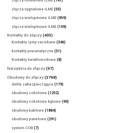
złącza modułowe ILME
147
produktów
55
złącza sygnałowe ILME
55
produktów
959
złącza wielopinowe ILME
959
produktów
109
złącza wielopinowe ILME
109
produktów
405
Kontakty do złączy
405
produktów
346
Kontakty i piny zaciskane
346
produktów
51
kontakty pneumatyczne
51
produktów
8
Kontakty światłowodowe
8
produktów
97
Narzędzia do złączy
97
produktów
3768
Obudowy do złączy
3768
produktów
179
dekle zabezpieczające
179
produktów
1252
obudowy cokołowe
1252
produkty
90
obudowy cokołowe kątowe
90
produktów
1884
obudowy kablowe
1884
produkty
291
obudowy panelowe
291
produktów
7
system COB
7