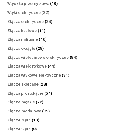
produktów
10
Wtyczka przemysłowa
10
produktów
22
Wtyki elektryczne
22
produkty
24
Złącza elektryczne
24
produkty
11
Złącza kablowe
11
produktów
16
Złącza militarne
16
produktów
25
Złącza okrągłe
25
produktów
54
Złącza wielopinowe elektryczne
54
produkty
44
Złącza wielostykowe
44
produkty
31
Złącza wtykowe elektryczne
31
produktów
28
Złącze skręcane
28
produktów
54
Złącza prostokątne
54
produkty
22
Złącze męskie
22
produkty
79
Złącze modułowe
79
produktów
10
Złącze 4 pin
10
produktów
8
Złącze 5 pin
8