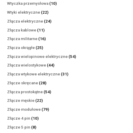
produktów
10
Wtyczka przemysłowa
10
produktów
22
Wtyki elektryczne
22
produkty
24
Złącza elektryczne
24
produkty
11
Złącza kablowe
11
produktów
16
Złącza militarne
16
produktów
25
Złącza okrągłe
25
produktów
54
Złącza wielopinowe elektryczne
54
produkty
44
Złącza wielostykowe
44
produkty
31
Złącza wtykowe elektryczne
31
produktów
28
Złącze skręcane
28
produktów
54
Złącza prostokątne
54
produkty
22
Złącze męskie
22
produkty
79
Złącze modułowe
79
produktów
10
Złącze 4 pin
10
produktów
8
Złącze 5 pin
8