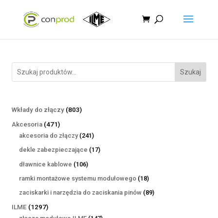
Szukaj
803
Wkłady do złączy
803
produkty
471
Akcesoria
471
produktów
241
akcesoria do złączy
241
produktów
17
dekle zabezpieczające
17
produktów
106
dławnice kablowe
106
produktów
18
ramki montażowe systemu modułowego
18
produktów
89
zaciskarki i narzędzia do zaciskania pinów
89
produktów
1297
ILME
1297
produktów
147