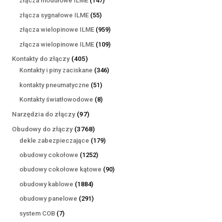
złącza modułowe ILME
147
produktów
55
złącza sygnałowe ILME
55
produktów
959
złącza wielopinowe ILME
959
produktów
109
złącza wielopinowe ILME
109
produktów
405
Kontakty do złączy
405
produktów
346
Kontakty i piny zaciskane
346
produktów
51
kontakty pneumatyczne
51
produktów
8
Kontakty światłowodowe
8
produktów
97
Narzędzia do złączy
97
produktów
3768
Obudowy do złączy
3768
produktów
179
dekle zabezpieczające
179
produktów
1252
obudowy cokołowe
1252
produkty
90
obudowy cokołowe kątowe
90
produktów
1884
obudowy kablowe
1884
produkty
291
obudowy panelowe
291
produktów
7
system COB
7