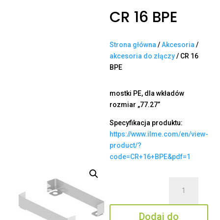
CR 16 BPE
Strona główna
/
Akcesoria
/
akcesoria do złączy
/ CR 16
BPE
mostki PE, dla wkładów
rozmiar „77.27”
Specyfikacja produktu:
https://www.ilme.com/en/view-
product/?
code=CR+16+BPE&pdf=1
ilość
CR
16
Dodaj do
BPE