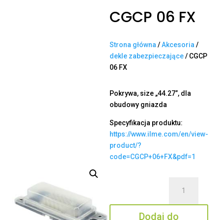
CGCP 06 FX
Strona główna
/
Akcesoria
/
dekle zabezpieczające
/ CGCP
06 FX
Pokrywa, size „44.27”, dla
obudowy gniazda
Specyfikacja produktu:
https://www.ilme.com/en/view-
product/?
code=CGCP+06+FX&pdf=1
ilość
CGCP
06
Dodaj do
FX