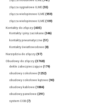
złącza modułowe ILME
147
produktów
55
złącza sygnałowe ILME
55
produktów
959
złącza wielopinowe ILME
959
produktów
109
złącza wielopinowe ILME
109
produktów
405
Kontakty do złączy
405
produktów
346
Kontakty i piny zaciskane
346
produktów
51
kontakty pneumatyczne
51
produktów
8
Kontakty światłowodowe
8
produktów
97
Narzędzia do złączy
97
produktów
3768
Obudowy do złączy
3768
produktów
179
dekle zabezpieczające
179
produktów
1252
obudowy cokołowe
1252
produkty
90
obudowy cokołowe kątowe
90
produktów
1884
obudowy kablowe
1884
produkty
291
obudowy panelowe
291
produktów
7
system COB
7