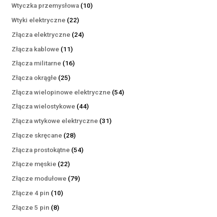
produktów
10
Wtyczka przemysłowa
10
produktów
22
Wtyki elektryczne
22
produkty
24
Złącza elektryczne
24
produkty
11
Złącza kablowe
11
produktów
16
Złącza militarne
16
produktów
25
Złącza okrągłe
25
produktów
54
Złącza wielopinowe elektryczne
54
produkty
44
Złącza wielostykowe
44
produkty
31
Złącza wtykowe elektryczne
31
produktów
28
Złącze skręcane
28
produktów
54
Złącza prostokątne
54
produkty
22
Złącze męskie
22
produkty
79
Złącze modułowe
79
produktów
10
Złącze 4 pin
10
produktów
8
Złącze 5 pin
8