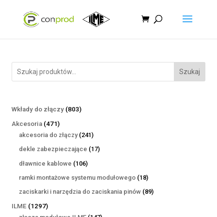
Szukaj
803
Wkłady do złączy
803
produkty
471
Akcesoria
471
produktów
241
akcesoria do złączy
241
produktów
17
dekle zabezpieczające
17
produktów
106
dławnice kablowe
106
produktów
18
ramki montażowe systemu modułowego
18
produktów
89
zaciskarki i narzędzia do zaciskania pinów
89
produktów
1297
ILME
1297
produktów
147