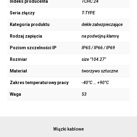
Indeks producenta
TCHC 24
Seria złączy
T-TYPE
Kategoria produktu
dekle zabezpieczające
Rodzaj zapięcia
na podwójną klamrę
Poziom szczelności IP
IP65 / IP66 / IP69
Rozmiar
size "104.27"
Materiał
tworzywo sztuczne
Zakres temperaturowy pracy
-40°C … +90°C
Waga
53
Wiązki kablowe