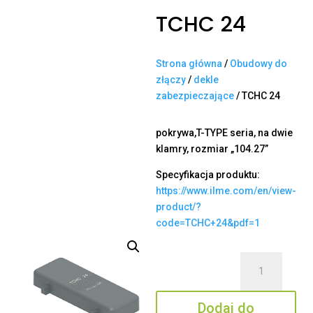
TCHC 24
Strona główna
/
Obudowy do
złączy
/
dekle
zabezpieczające
/ TCHC 24
pokrywa,T-TYPE seria, na dwie
klamry, rozmiar „104.27”
Specyfikacja produktu:
https://www.ilme.com/en/view-
product/?
code=TCHC+24&pdf=1
ilość
TCHC
24
Dodaj do