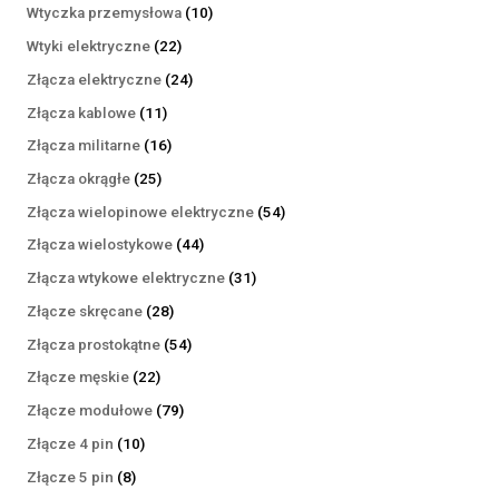
produktów
10
Wtyczka przemysłowa
10
produktów
22
Wtyki elektryczne
22
produkty
24
Złącza elektryczne
24
produkty
11
Złącza kablowe
11
produktów
16
Złącza militarne
16
produktów
25
Złącza okrągłe
25
produktów
54
Złącza wielopinowe elektryczne
54
produkty
44
Złącza wielostykowe
44
produkty
31
Złącza wtykowe elektryczne
31
produktów
28
Złącze skręcane
28
produktów
54
Złącza prostokątne
54
produkty
22
Złącze męskie
22
produkty
79
Złącze modułowe
79
produktów
10
Złącze 4 pin
10
produktów
8
Złącze 5 pin
8