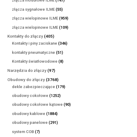
złącza modułowe ILME
147
produktów
55
złącza sygnałowe ILME
55
produktów
959
złącza wielopinowe ILME
959
produktów
109
złącza wielopinowe ILME
109
produktów
405
Kontakty do złączy
405
produktów
346
Kontakty i piny zaciskane
346
produktów
51
kontakty pneumatyczne
51
produktów
8
Kontakty światłowodowe
8
produktów
97
Narzędzia do złączy
97
produktów
3768
Obudowy do złączy
3768
produktów
179
dekle zabezpieczające
179
produktów
1252
obudowy cokołowe
1252
produkty
90
obudowy cokołowe kątowe
90
produktów
1884
obudowy kablowe
1884
produkty
291
obudowy panelowe
291
produktów
7
system COB
7