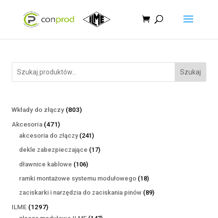
Szukaj
803
Wkłady do złączy
803
produkty
471
Akcesoria
471
produktów
241
akcesoria do złączy
241
produktów
17
dekle zabezpieczające
17
produktów
106
dławnice kablowe
106
produktów
18
ramki montażowe systemu modułowego
18
produktów
89
zaciskarki i narzędzia do zaciskania pinów
89
produktów
1297
ILME
1297
produktów
147