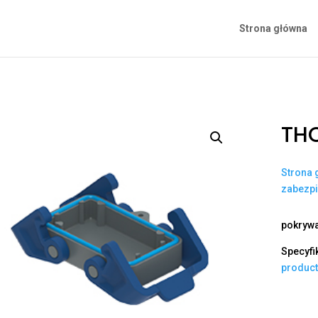
Strona główna
THC
Strona 
zabezp
pokrywa
Specyfi
produc