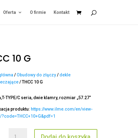
Oferta
O firmie
Kontakt
C 10 G
główna
/
Obudowy do złączy
/
dekle
ieczające
/ THCC 10 G
,T-TYPE/C seria, dwie klamry, rozmiar „57.27”
kacja produktu:
https://www.ilme.com/en/view-
t/?code=THCC+10+G&pdf=1
ilość
Dodaj do koszyka