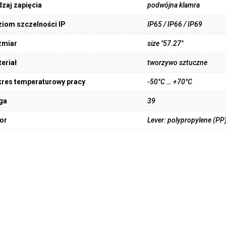
zaj zapięcia
podwójna klamra
iom szczelności IP
IP65 / IP66 / IP69
zmiar
size "57.27"
eriał
tworzywo sztuczne
res temperaturowy pracy
-50°C … +70°C
ga
39
or
Lever: polypropylene (PP)