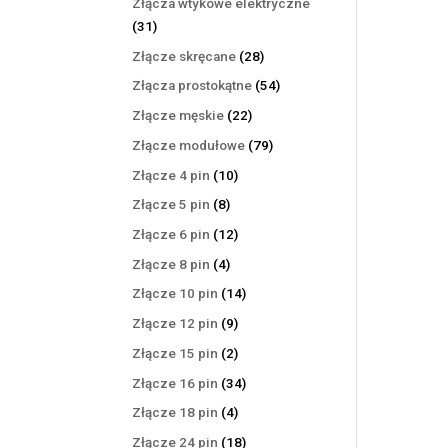
Złącza wtykowe elektryczne
31
31
produktów
28
Złącze skręcane
28
produktów
54
Złącza prostokątne
54
produkty
22
Złącze męskie
22
produkty
79
Złącze modułowe
79
produktów
10
Złącze 4 pin
10
produktów
8
Złącze 5 pin
8
produktów
12
Złącze 6 pin
12
produktów
4
Złącze 8 pin
4
produkty
14
Złącze 10 pin
14
produktów
9
Złącze 12 pin
9
produktów
2
Złącze 15 pin
2
produkty
34
Złącze 16 pin
34
produkty
4
Złącze 18 pin
4
produkty
18
Złącze 24 pin
18