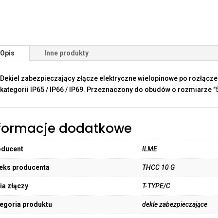
Opis
Inne produkty
Dekiel zabezpieczający złącze elektryczne wielopinowe po rozłącz
kategorii IP65 / IP66 / IP69. Przeznaczony do obudów o rozmiarze "5
formacje dodatkowe
oducent
ILME
eks producenta
THCC 10 G
ia złączy
T-TYPE/C
egoria produktu
dekle zabezpieczające