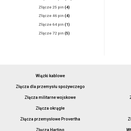
produktów
4
Złącze 25 pin
4
produkty
4
Złącze 46 pin
4
produkty
1
Złącze 64 pin
1
produkt
5
Złącze 72 pin
5
produktów
Wiązki kablowe
Złącza dla przemysłu spożywczego
Złącza militarne wojskowe
Złącza okrągłe
Złącza przemysłowe Provertha
Z
Złącza Harting
Wt