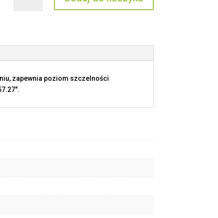
THCC
10
G
eniu, zapewnia poziom szczelności
7.27".