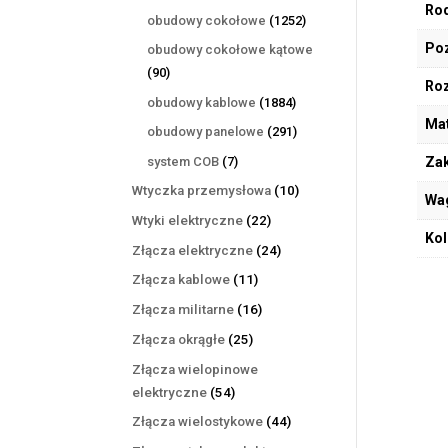
Rod
produktów
1252
obudowy cokołowe
1252
produkty
Poz
obudowy cokołowe kątowe
90
90
Ro
produktów
1884
obudowy kablowe
1884
Mat
produkty
291
obudowy panelowe
291
produktów
7
system COB
7
Zak
produktów
10
Wtyczka przemysłowa
10
Wa
produktów
22
Wtyki elektryczne
22
Kol
produkty
24
Złącza elektryczne
24
produkty
11
Złącza kablowe
11
produktów
16
Złącza militarne
16
produktów
25
Złącza okrągłe
25
produktów
Złącza wielopinowe
54
elektryczne
54
produkty
44
Złącza wielostykowe
44
produkty