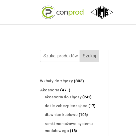
Szukaj
803
Wkłady do złączy
803
produkty
471
Akcesoria
471
produktów
241
akcesoria do złączy
241
produktów
17
dekle zabezpieczające
17
produktów
106
dławnice kablowe
106
produktów
ramki montażowe systemu
18
modułowego
18