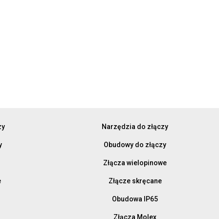
zy
Narzędzia do złączy
y
Obudowy do złączy
Złącza wielopinowe
e
Złącze skręcane
Obudowa IP65
Złącza Molex