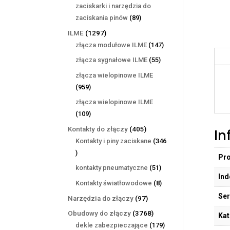
produktów
zaciskarki i narzędzia do
89
zaciskania pinów
89
produktów
1297
ILME
1297
produktów
147
złącza modułowe ILME
147
produktów
55
złącza sygnałowe ILME
55
produktów
złącza wielopinowe ILME
959
959
produktów
złącza wielopinowe ILME
109
109
produktów
405
Kontakty do złączy
405
In
produktów
Kontakty i piny zaciskane
346
346
Pr
produktów
51
kontakty pneumatyczne
51
Ind
produktów
8
Kontakty światłowodowe
8
produktów
Ser
97
Narzędzia do złączy
97
produktów
3768
Obudowy do złączy
3768
Kat
produktów
179
dekle zabezpieczające
179