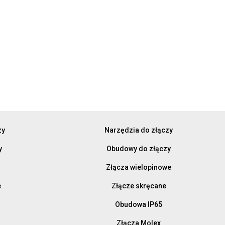
zy
Narzędzia do złączy
y
Obudowy do złączy
Złącza wielopinowe
e
Złącze skręcane
Obudowa IP65
Złącza Molex