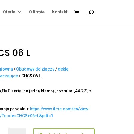
Oferta
O firmie
Kontakt
S 06 L
główna
/
Obudowy do złączy
/
dekle
ieczające
/ CHCS 06 L
,EMC seria, na jedną klamrę, rozmiar „44.27”, z
kacja produktu:
https://www.ilme.com/en/view-
t/?code=CHCS+06+L&pdf=1
ilość