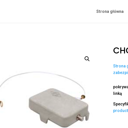
Strona główna
CHC
Strona 
zabezp
pokrywa
linką
Specyfi
produc