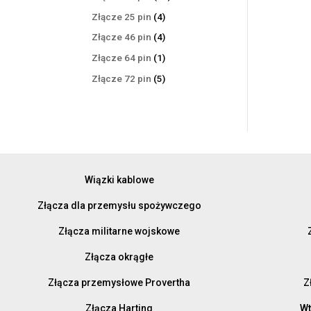
produktów
4
Złącze 25 pin
4
produkty
4
Złącze 46 pin
4
produkty
1
Złącze 64 pin
1
produkt
5
Złącze 72 pin
5
produktów
Wiązki kablowe
Złącza dla przemysłu spożywczego
Złącza militarne wojskowe
Złącza okrągłe
Złącza przemysłowe Provertha
Z
Złącza Harting
Wt