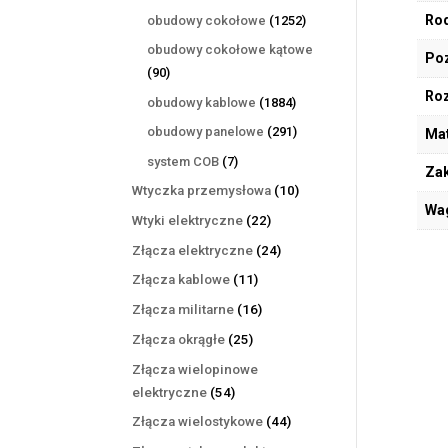
produktów
1252
Rod
obudowy cokołowe
1252
produkty
obudowy cokołowe kątowe
Poz
90
90
produktów
Ro
1884
obudowy kablowe
1884
produkty
291
obudowy panelowe
291
Mat
produktów
7
system COB
7
Zak
produktów
10
Wtyczka przemysłowa
10
Wa
produktów
22
Wtyki elektryczne
22
produkty
24
Złącza elektryczne
24
produkty
11
Złącza kablowe
11
produktów
16
Złącza militarne
16
produktów
25
Złącza okrągłe
25
produktów
Złącza wielopinowe
54
elektryczne
54
produkty
44
Złącza wielostykowe
44
produkty