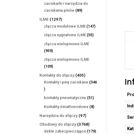
produktów
zaciskarki i narzędzia do
89
zaciskania pinów
89
produktów
1297
ILME
1297
produktów
147
złącza modułowe ILME
147
produktów
55
złącza sygnałowe ILME
55
produktów
złącza wielopinowe ILME
959
959
produktów
złącza wielopinowe ILME
109
109
produktów
405
Kontakty do złączy
405
In
produktów
Kontakty i piny zaciskane
346
346
Pr
produktów
51
kontakty pneumatyczne
51
produktów
Ind
8
Kontakty światłowodowe
8
produktów
97
Narzędzia do złączy
97
Ser
produktów
3768
Obudowy do złączy
3768
Kat
produktów
179
dekle zabezpieczające
179