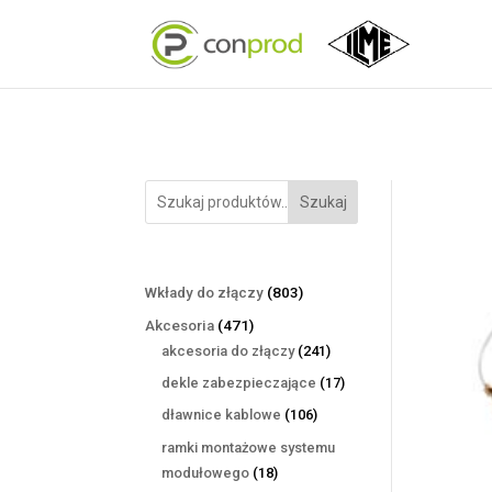
Szukaj
803
Wkłady do złączy
803
produkty
471
Akcesoria
471
produktów
241
akcesoria do złączy
241
produktów
17
dekle zabezpieczające
17
produktów
106
dławnice kablowe
106
produktów
ramki montażowe systemu
18
modułowego
18