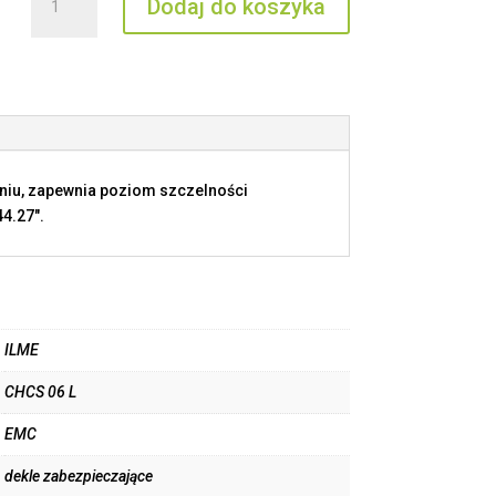
Dodaj do koszyka
CHCS
06
L
eniu, zapewnia poziom szczelności
4.27".
ILME
CHCS 06 L
EMC
dekle zabezpieczające