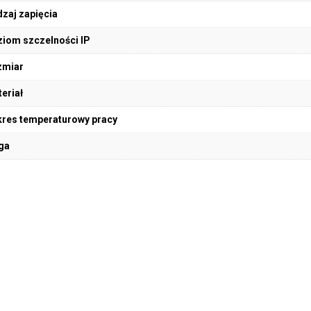
zaj zapięcia
iom szczelności IP
zmiar
eriał
res temperaturowy pracy
ga