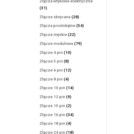
Złącza wtykowe elektryczne
31
31
produktów
28
Złącze skręcane
28
produktów
54
Złącza prostokątne
54
produkty
22
Złącze męskie
22
produkty
79
Złącze modułowe
79
produktów
10
Złącze 4 pin
10
produktów
8
Złącze 5 pin
8
produktów
12
Złącze 6 pin
12
produktów
4
Złącze 8 pin
4
produkty
14
Złącze 10 pin
14
produktów
9
Złącze 12 pin
9
produktów
2
Złącze 15 pin
2
produkty
34
Złącze 16 pin
34
produkty
4
Złącze 18 pin
4
produkty
18
Złącze 24 pin
18