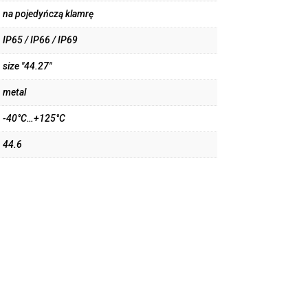
na pojedyńczą klamrę
IP65 / IP66 / IP69
size "44.27"
metal
-40°C…+125°C
44.6