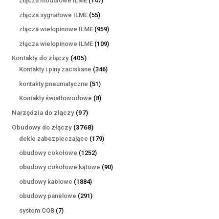
złącza modułowe ILME
147
produktów
55
złącza sygnałowe ILME
55
produktów
959
złącza wielopinowe ILME
959
produktów
109
złącza wielopinowe ILME
109
produktów
405
Kontakty do złączy
405
produktów
346
Kontakty i piny zaciskane
346
produktów
51
kontakty pneumatyczne
51
produktów
8
Kontakty światłowodowe
8
produktów
97
Narzędzia do złączy
97
produktów
3768
Obudowy do złączy
3768
produktów
179
dekle zabezpieczające
179
produktów
1252
obudowy cokołowe
1252
produkty
90
obudowy cokołowe kątowe
90
produktów
1884
obudowy kablowe
1884
produkty
291
obudowy panelowe
291
produktów
7
system COB
7