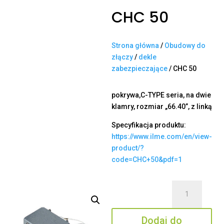
CHC 50
Strona główna
/
Obudowy do
złączy
/
dekle
zabezpieczające
/ CHC 50
pokrywa,C-TYPE seria, na dwie
klamry, rozmiar „66.40”, z linką
Specyfikacja produktu:
https://www.ilme.com/en/view-
product/?
code=CHC+50&pdf=1
ilość
CHC
50
Dodaj do