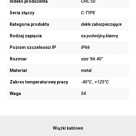
Indeks producenta
CHC 50
Seria złączy
C-TYPE
Kategoria produktu
dekle zabezpieczające
Rodzaj zapięcia
na podwójną klamrę
Poziom szczelności IP
IP66
Rozmiar
size "66.40"
Materiał
metal
Zakres temperaturowy pracy
-40°C…+125°C
Waga
54
Wiązki kablowe