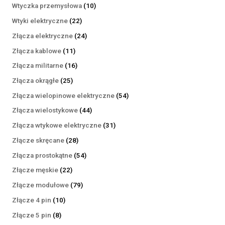
produktów
10
Wtyczka przemysłowa
10
produktów
22
Wtyki elektryczne
22
produkty
24
Złącza elektryczne
24
produkty
11
Złącza kablowe
11
produktów
16
Złącza militarne
16
produktów
25
Złącza okrągłe
25
produktów
54
Złącza wielopinowe elektryczne
54
produkty
44
Złącza wielostykowe
44
produkty
31
Złącza wtykowe elektryczne
31
produktów
28
Złącze skręcane
28
produktów
54
Złącza prostokątne
54
produkty
22
Złącze męskie
22
produkty
79
Złącze modułowe
79
produktów
10
Złącze 4 pin
10
produktów
8
Złącze 5 pin
8