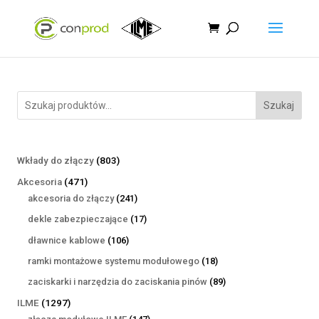
Szukaj
803
Wkłady do złączy
803
produkty
471
Akcesoria
471
produktów
241
akcesoria do złączy
241
produktów
17
dekle zabezpieczające
17
produktów
106
dławnice kablowe
106
produktów
18
ramki montażowe systemu modułowego
18
produktów
89
zaciskarki i narzędzia do zaciskania pinów
89
produktów
1297
ILME
1297
produktów
147