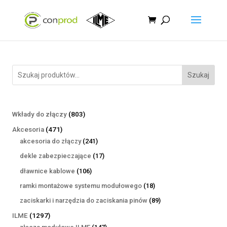
Szukaj
803
Wkłady do złączy
803
produkty
471
Akcesoria
471
produktów
241
akcesoria do złączy
241
produktów
17
dekle zabezpieczające
17
produktów
106
dławnice kablowe
106
produktów
18
ramki montażowe systemu modułowego
18
produktów
89
zaciskarki i narzędzia do zaciskania pinów
89
produktów
1297
ILME
1297
produktów
147