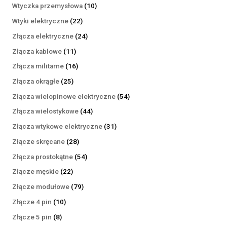
produktów
10
Wtyczka przemysłowa
10
produktów
22
Wtyki elektryczne
22
produkty
24
Złącza elektryczne
24
produkty
11
Złącza kablowe
11
produktów
16
Złącza militarne
16
produktów
25
Złącza okrągłe
25
produktów
54
Złącza wielopinowe elektryczne
54
produkty
44
Złącza wielostykowe
44
produkty
31
Złącza wtykowe elektryczne
31
produktów
28
Złącze skręcane
28
produktów
54
Złącza prostokątne
54
produkty
22
Złącze męskie
22
produkty
79
Złącze modułowe
79
produktów
10
Złącze 4 pin
10
produktów
8
Złącze 5 pin
8