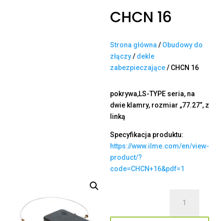
CHCN 16
Strona główna
/
Obudowy do
złączy
/
dekle
zabezpieczające
/ CHCN 16
pokrywa,LS-TYPE seria, na
dwie klamry, rozmiar „77.27”, z
linką
Specyfikacja produktu:
https://www.ilme.com/en/view-
product/?
code=CHCN+16&pdf=1
ilość
CHCN
16