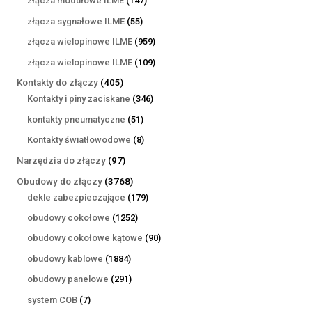
złącza modułowe ILME
147
produktów
55
złącza sygnałowe ILME
55
produktów
959
złącza wielopinowe ILME
959
produktów
109
złącza wielopinowe ILME
109
produktów
405
Kontakty do złączy
405
produktów
346
Kontakty i piny zaciskane
346
produktów
51
kontakty pneumatyczne
51
produktów
8
Kontakty światłowodowe
8
produktów
97
Narzędzia do złączy
97
produktów
3768
Obudowy do złączy
3768
produktów
179
dekle zabezpieczające
179
produktów
1252
obudowy cokołowe
1252
produkty
90
obudowy cokołowe kątowe
90
produktów
1884
obudowy kablowe
1884
produkty
291
obudowy panelowe
291
produktów
7
system COB
7