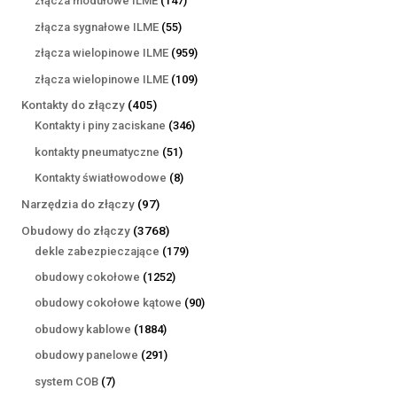
złącza modułowe ILME
147
produktów
55
złącza sygnałowe ILME
55
produktów
959
złącza wielopinowe ILME
959
produktów
109
złącza wielopinowe ILME
109
produktów
405
Kontakty do złączy
405
produktów
346
Kontakty i piny zaciskane
346
produktów
51
kontakty pneumatyczne
51
produktów
8
Kontakty światłowodowe
8
produktów
97
Narzędzia do złączy
97
produktów
3768
Obudowy do złączy
3768
produktów
179
dekle zabezpieczające
179
produktów
1252
obudowy cokołowe
1252
produkty
90
obudowy cokołowe kątowe
90
produktów
1884
obudowy kablowe
1884
produkty
291
obudowy panelowe
291
produktów
7
system COB
7