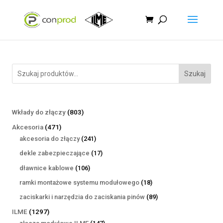
Szukaj
803
Wkłady do złączy
803
produkty
471
Akcesoria
471
produktów
241
akcesoria do złączy
241
produktów
17
dekle zabezpieczające
17
produktów
106
dławnice kablowe
106
produktów
18
ramki montażowe systemu modułowego
18
produktów
89
zaciskarki i narzędzia do zaciskania pinów
89
produktów
1297
ILME
1297
produktów
147