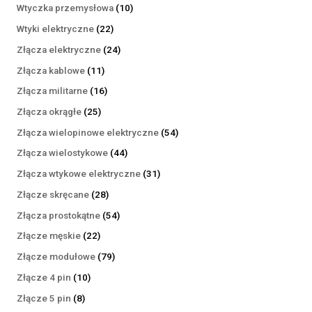
produktów
10
Wtyczka przemysłowa
10
produktów
22
Wtyki elektryczne
22
produkty
24
Złącza elektryczne
24
produkty
11
Złącza kablowe
11
produktów
16
Złącza militarne
16
produktów
25
Złącza okrągłe
25
produktów
54
Złącza wielopinowe elektryczne
54
produkty
44
Złącza wielostykowe
44
produkty
31
Złącza wtykowe elektryczne
31
produktów
28
Złącze skręcane
28
produktów
54
Złącza prostokątne
54
produkty
22
Złącze męskie
22
produkty
79
Złącze modułowe
79
produktów
10
Złącze 4 pin
10
produktów
8
Złącze 5 pin
8