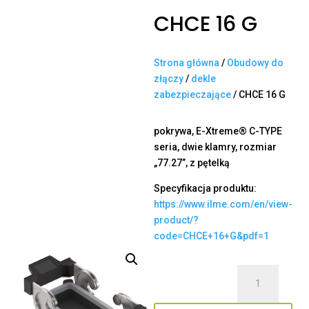
CHCE 16 G
Strona główna
/
Obudowy do
złączy
/
dekle
zabezpieczające
/ CHCE 16 G
pokrywa, E-Xtreme® C-TYPE
seria, dwie klamry, rozmiar
„77.27”, z pętelką
Specyfikacja produktu:
https://www.ilme.com/en/view-
product/?
code=CHCE+16+G&pdf=1
ilość
CHCE
16