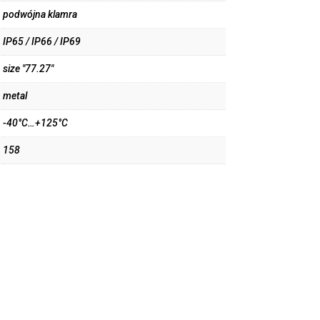
podwójna klamra
IP65 / IP66 / IP69
size "77.27"
metal
-40°C…+125°C
158