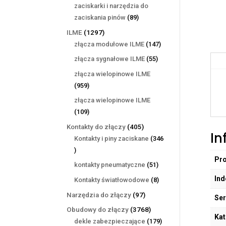
produktów
zaciskarki i narzędzia do
89
zaciskania pinów
89
produktów
1297
ILME
1297
produktów
147
złącza modułowe ILME
147
produktów
55
złącza sygnałowe ILME
55
produktów
złącza wielopinowe ILME
959
959
produktów
złącza wielopinowe ILME
109
109
produktów
405
Kontakty do złączy
405
In
produktów
Kontakty i piny zaciskane
346
346
Pr
produktów
51
kontakty pneumatyczne
51
produktów
Ind
8
Kontakty światłowodowe
8
produktów
97
Narzędzia do złączy
97
Ser
produktów
3768
Obudowy do złączy
3768
Kat
produktów
179
dekle zabezpieczające
179