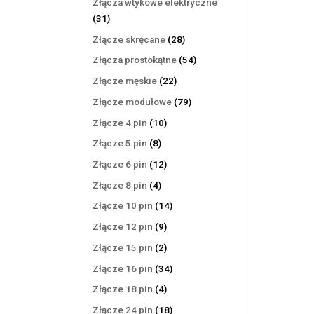
Złącza wtykowe elektryczne
31
31
produktów
28
Złącze skręcane
28
produktów
54
Złącza prostokątne
54
produkty
22
Złącze męskie
22
produkty
79
Złącze modułowe
79
produktów
10
Złącze 4 pin
10
produktów
8
Złącze 5 pin
8
produktów
12
Złącze 6 pin
12
produktów
4
Złącze 8 pin
4
produkty
14
Złącze 10 pin
14
produktów
9
Złącze 12 pin
9
produktów
2
Złącze 15 pin
2
produkty
34
Złącze 16 pin
34
produkty
4
Złącze 18 pin
4
produkty
18
Złącze 24 pin
18