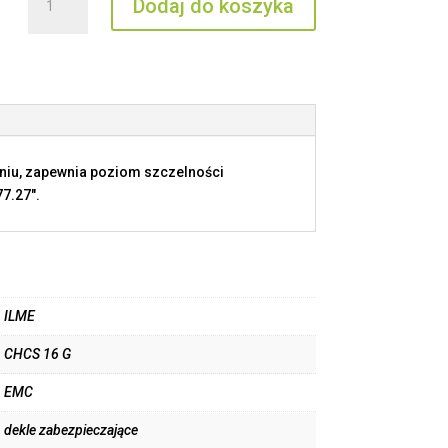
Dodaj do koszyka
CHCS
16
G
eniu, zapewnia poziom szczelności
7.27".
ILME
CHCS 16 G
EMC
dekle zabezpieczające