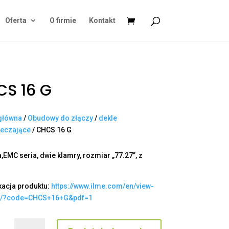
Oferta
O firmie
Kontakt
S 16 G
główna
/
Obudowy do złączy
/
dekle
ieczające
/ CHCS 16 G
,EMC seria, dwie klamry, rozmiar „77.27”, z
kacja produktu:
https://www.ilme.com/en/view-
t/?code=CHCS+16+G&pdf=1
ilość