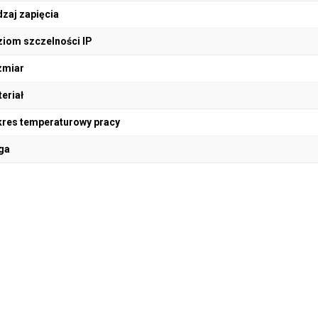
zaj zapięcia
iom szczelności IP
zmiar
eriał
res temperaturowy pracy
ga