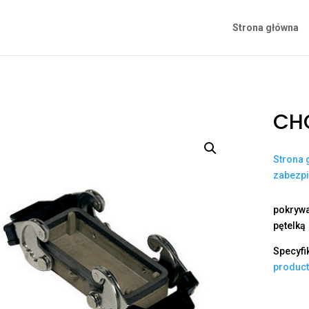
Strona główna
CHC
Strona 
zabezp
pokrywa
pętelką
Specyfi
produc