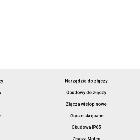
zy
Narzędzia do złączy
y
Obudowy do złączy
Złącza wielopinowe
e
Złącze skręcane
Obudowa IP65
Złącza Molex