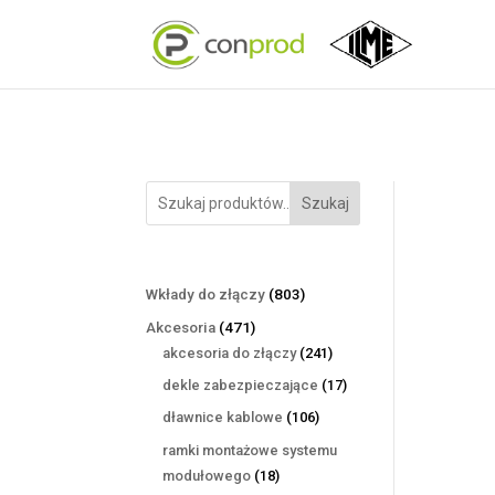
Szukaj
803
Wkłady do złączy
803
produkty
471
Akcesoria
471
produktów
241
akcesoria do złączy
241
produktów
17
dekle zabezpieczające
17
produktów
106
dławnice kablowe
106
produktów
ramki montażowe systemu
18
modułowego
18