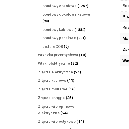
produktów
1252
Rod
obudowy cokołowe
1252
produkty
obudowy cokołowe kątowe
Poz
90
90
produktów
Ro
1884
obudowy kablowe
1884
produkty
291
obudowy panelowe
291
Mat
produktów
7
system COB
7
Zak
produktów
10
Wtyczka przemysłowa
10
Wa
produktów
22
Wtyki elektryczne
22
produkty
24
Złącza elektryczne
24
produkty
11
Złącza kablowe
11
produktów
16
Złącza militarne
16
produktów
25
Złącza okrągłe
25
produktów
Złącza wielopinowe
54
elektryczne
54
produkty
44
Złącza wielostykowe
44
produkty