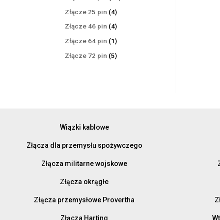
produktów
4
Złącze 25 pin
4
produkty
4
Złącze 46 pin
4
produkty
1
Złącze 64 pin
1
produkt
5
Złącze 72 pin
5
produktów
Wiązki kablowe
Złącza dla przemysłu spożywczego
Złącza militarne wojskowe
Złącza okrągłe
Złącza przemysłowe Provertha
Z
Złącza Harting
Wt