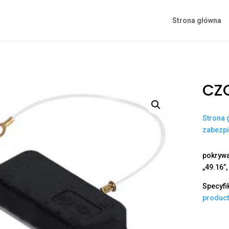
Strona główna
CZC
Strona 
zabezp
pokrywa
„49.16”,
Specyfi
produc