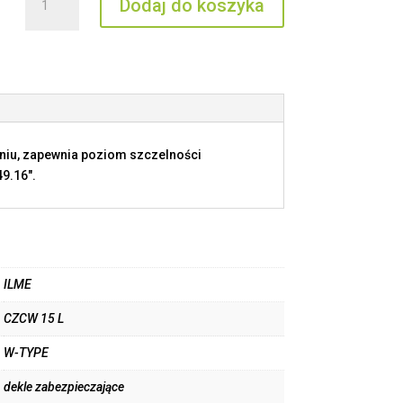
Dodaj do koszyka
CZCW
15
L
eniu, zapewnia poziom szczelności
9.16".
ILME
CZCW 15 L
W-TYPE
dekle zabezpieczające