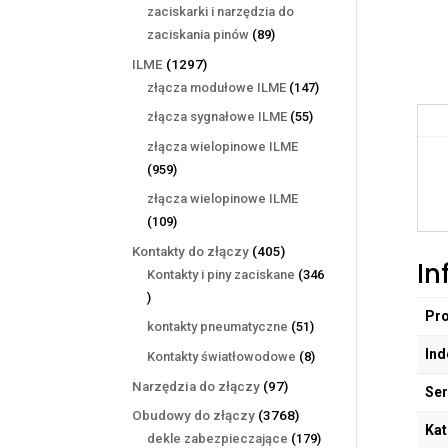
produktów
zaciskarki i narzędzia do
89
zaciskania pinów
89
produktów
1297
ILME
1297
produktów
147
złącza modułowe ILME
147
produktów
55
złącza sygnałowe ILME
55
produktów
złącza wielopinowe ILME
959
959
produktów
złącza wielopinowe ILME
109
109
produktów
405
Kontakty do złączy
405
In
produktów
Kontakty i piny zaciskane
346
346
Pr
produktów
51
kontakty pneumatyczne
51
produktów
Ind
8
Kontakty światłowodowe
8
produktów
97
Narzędzia do złączy
97
Ser
produktów
3768
Obudowy do złączy
3768
Kat
produktów
179
dekle zabezpieczające
179