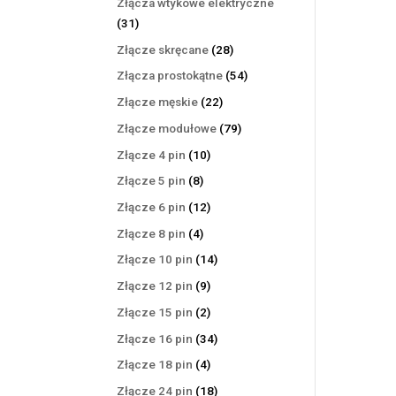
Złącza wtykowe elektryczne
31
31
produktów
28
Złącze skręcane
28
produktów
54
Złącza prostokątne
54
produkty
22
Złącze męskie
22
produkty
79
Złącze modułowe
79
produktów
10
Złącze 4 pin
10
produktów
8
Złącze 5 pin
8
produktów
12
Złącze 6 pin
12
produktów
4
Złącze 8 pin
4
produkty
14
Złącze 10 pin
14
produktów
9
Złącze 12 pin
9
produktów
2
Złącze 15 pin
2
produkty
34
Złącze 16 pin
34
produkty
4
Złącze 18 pin
4
produkty
18
Złącze 24 pin
18