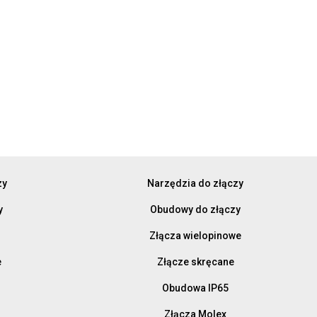
zy
Narzędzia do złączy
y
Obudowy do złączy
Złącza wielopinowe
e
Złącze skręcane
Obudowa IP65
Złącza Molex