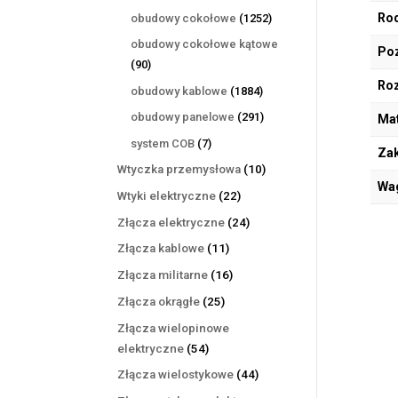
produktów
1252
Rod
obudowy cokołowe
1252
produkty
obudowy cokołowe kątowe
Poz
90
90
produktów
Ro
1884
obudowy kablowe
1884
produkty
291
obudowy panelowe
291
Mat
produktów
7
system COB
7
Zak
produktów
10
Wtyczka przemysłowa
10
Wa
produktów
22
Wtyki elektryczne
22
produkty
24
Złącza elektryczne
24
produkty
11
Złącza kablowe
11
produktów
16
Złącza militarne
16
produktów
25
Złącza okrągłe
25
produktów
Złącza wielopinowe
54
elektryczne
54
produkty
44
Złącza wielostykowe
44
produkty