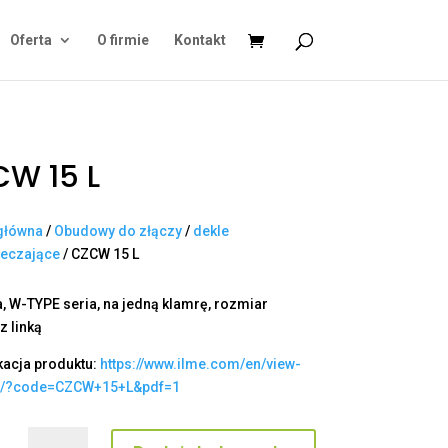
Oferta
O firmie
Kontakt
W 15 L
główna
/
Obudowy do złączy
/
dekle
ieczające
/ CZCW 15 L
, W-TYPE seria, na jedną klamrę, rozmiar
 z linką
kacja produktu:
https://www.ilme.com/en/view-
t/?code=CZCW+15+L&pdf=1
ilość