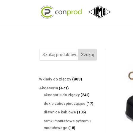
Szukaj
803
Wkłady do złączy
803
produkty
471
Akcesoria
471
produktów
241
akcesoria do złączy
241
produktów
17
dekle zabezpieczające
17
produktów
106
dławnice kablowe
106
produktów
ramki montażowe systemu
18
modułowego
18