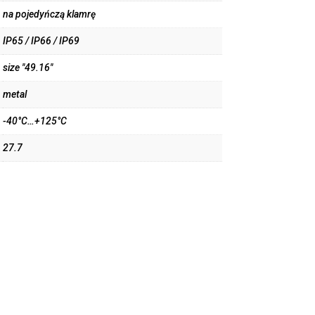
na pojedyńczą klamrę
IP65 / IP66 / IP69
size "49.16"
metal
-40°C…+125°C
27.7