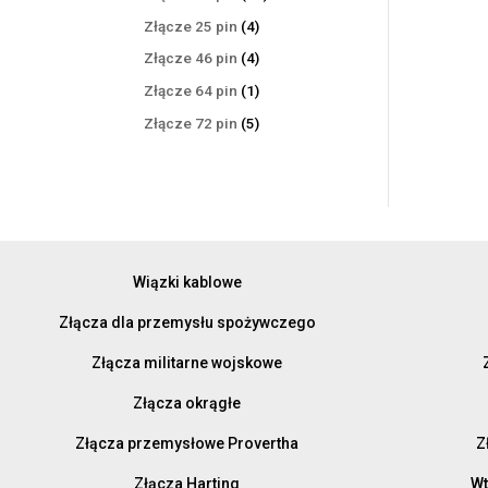
produktów
4
Złącze 25 pin
4
produkty
4
Złącze 46 pin
4
produkty
1
Złącze 64 pin
1
produkt
5
Złącze 72 pin
5
produktów
Wiązki kablowe
Złącza dla przemysłu spożywczego
Złącza militarne wojskowe
Złącza okrągłe
Złącza przemysłowe Provertha
Z
Złącza Harting
Wt