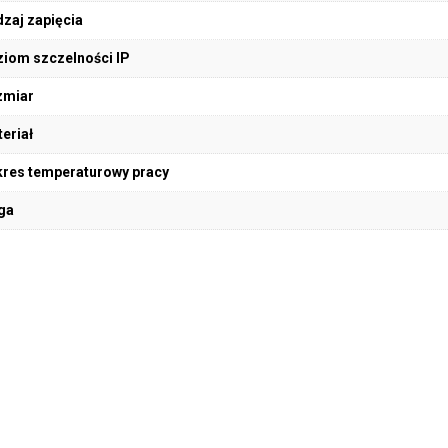
zaj zapięcia
iom szczelności IP
zmiar
eriał
res temperaturowy pracy
ga