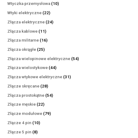
produktów
10
Wtyczka przemysłowa
10
produktów
22
Wtyki elektryczne
22
produkty
24
Złącza elektryczne
24
produkty
11
Złącza kablowe
11
produktów
16
Złącza militarne
16
produktów
25
Złącza okrągłe
25
produktów
54
Złącza wielopinowe elektryczne
54
produkty
44
Złącza wielostykowe
44
produkty
31
Złącza wtykowe elektryczne
31
produktów
28
Złącze skręcane
28
produktów
54
Złącza prostokątne
54
produkty
22
Złącze męskie
22
produkty
79
Złącze modułowe
79
produktów
10
Złącze 4 pin
10
produktów
8
Złącze 5 pin
8