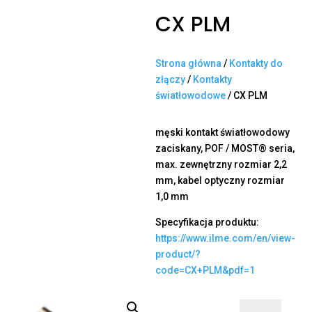
CX PLM
Strona główna
/
Kontakty do
złączy
/
Kontakty
światłowodowe
/ CX PLM
męski kontakt światłowodowy
zaciskany, POF / MOST® seria,
max. zewnętrzny rozmiar 2,2
mm, kabel optyczny rozmiar
1,0 mm
Specyfikacja produktu:
https://www.ilme.com/en/view-
product/?
code=CX+PLM&pdf=1
ilość