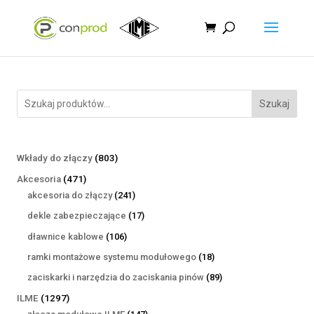
Szukaj
803
Wkłady do złączy
803
produkty
471
Akcesoria
471
produktów
241
akcesoria do złączy
241
produktów
17
dekle zabezpieczające
17
produktów
106
dławnice kablowe
106
produktów
18
ramki montażowe systemu modułowego
18
produktów
89
zaciskarki i narzędzia do zaciskania pinów
89
produktów
1297
ILME
1297
produktów
147