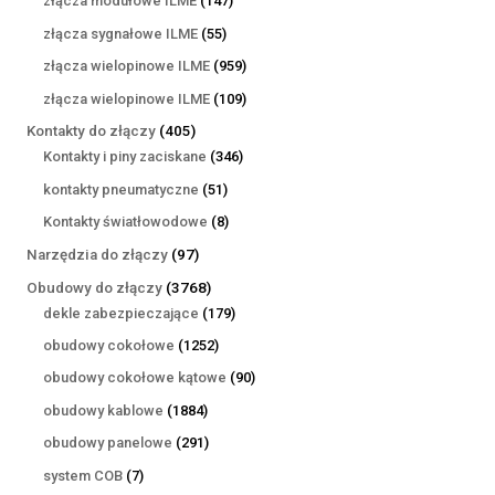
złącza modułowe ILME
147
produktów
55
złącza sygnałowe ILME
55
produktów
959
złącza wielopinowe ILME
959
produktów
109
złącza wielopinowe ILME
109
produktów
405
Kontakty do złączy
405
produktów
346
Kontakty i piny zaciskane
346
produktów
51
kontakty pneumatyczne
51
produktów
8
Kontakty światłowodowe
8
produktów
97
Narzędzia do złączy
97
produktów
3768
Obudowy do złączy
3768
produktów
179
dekle zabezpieczające
179
produktów
1252
obudowy cokołowe
1252
produkty
90
obudowy cokołowe kątowe
90
produktów
1884
obudowy kablowe
1884
produkty
291
obudowy panelowe
291
produktów
7
system COB
7