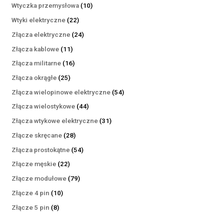
produktów
10
Wtyczka przemysłowa
10
produktów
22
Wtyki elektryczne
22
produkty
24
Złącza elektryczne
24
produkty
11
Złącza kablowe
11
produktów
16
Złącza militarne
16
produktów
25
Złącza okrągłe
25
produktów
54
Złącza wielopinowe elektryczne
54
produkty
44
Złącza wielostykowe
44
produkty
31
Złącza wtykowe elektryczne
31
produktów
28
Złącze skręcane
28
produktów
54
Złącza prostokątne
54
produkty
22
Złącze męskie
22
produkty
79
Złącze modułowe
79
produktów
10
Złącze 4 pin
10
produktów
8
Złącze 5 pin
8