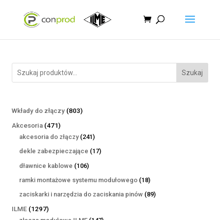
Szukaj
803
Wkłady do złączy
803
produkty
471
Akcesoria
471
produktów
241
akcesoria do złączy
241
produktów
17
dekle zabezpieczające
17
produktów
106
dławnice kablowe
106
produktów
18
ramki montażowe systemu modułowego
18
produktów
89
zaciskarki i narzędzia do zaciskania pinów
89
produktów
1297
ILME
1297
produktów
147