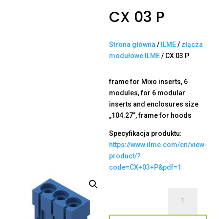
CX 03 P
Strona główna
/
ILME
/
złącza
modułowe ILME
/ CX 03 P
frame for Mixo inserts, 6
modules, for 6 modular
inserts and enclosures size
„104.27”, frame for hoods
Specyfikacja produktu:
https://www.ilme.com/en/view-
product/?
code=CX+03+P&pdf=1
ilość
CX
03