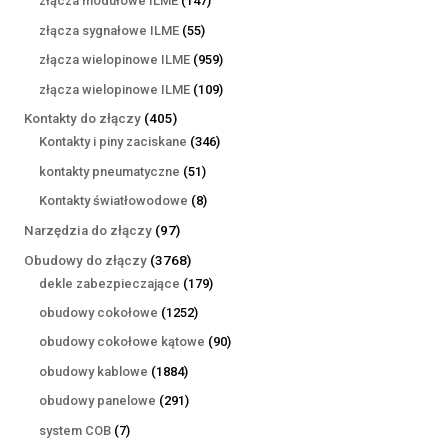
złącza modułowe ILME
147
produktów
55
złącza sygnałowe ILME
55
produktów
959
złącza wielopinowe ILME
959
produktów
109
złącza wielopinowe ILME
109
produktów
405
Kontakty do złączy
405
produktów
346
Kontakty i piny zaciskane
346
produktów
51
kontakty pneumatyczne
51
produktów
8
Kontakty światłowodowe
8
produktów
97
Narzędzia do złączy
97
produktów
3768
Obudowy do złączy
3768
produktów
179
dekle zabezpieczające
179
produktów
1252
obudowy cokołowe
1252
produkty
90
obudowy cokołowe kątowe
90
produktów
1884
obudowy kablowe
1884
produkty
291
obudowy panelowe
291
produktów
7
system COB
7