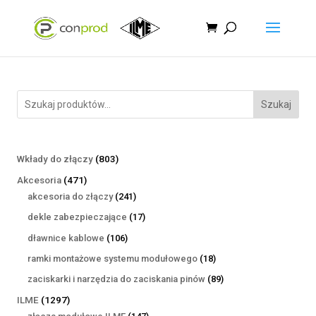
Szukaj
803
Wkłady do złączy
803
produkty
471
Akcesoria
471
produktów
241
akcesoria do złączy
241
produktów
17
dekle zabezpieczające
17
produktów
106
dławnice kablowe
106
produktów
18
ramki montażowe systemu modułowego
18
produktów
89
zaciskarki i narzędzia do zaciskania pinów
89
produktów
1297
ILME
1297
produktów
147