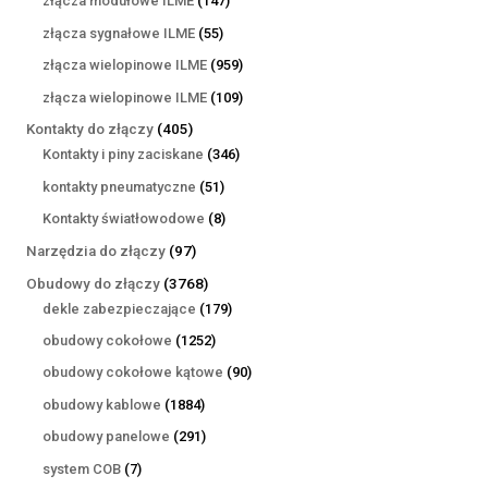
złącza modułowe ILME
147
produktów
55
złącza sygnałowe ILME
55
produktów
959
złącza wielopinowe ILME
959
produktów
109
złącza wielopinowe ILME
109
produktów
405
Kontakty do złączy
405
produktów
346
Kontakty i piny zaciskane
346
produktów
51
kontakty pneumatyczne
51
produktów
8
Kontakty światłowodowe
8
produktów
97
Narzędzia do złączy
97
produktów
3768
Obudowy do złączy
3768
produktów
179
dekle zabezpieczające
179
produktów
1252
obudowy cokołowe
1252
produkty
90
obudowy cokołowe kątowe
90
produktów
1884
obudowy kablowe
1884
produkty
291
obudowy panelowe
291
produktów
7
system COB
7