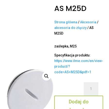
AS M25D
Strona główna
/
Akcesoria
/
akcesoria do złączy
/ AS
M25D
zaślepka, M25
Specyfikacja produktu:
https://www.ilme.com/en/view-
product/?
code=AS+M25D&pdf=1
ilość
AS
M25D
Dodaj do