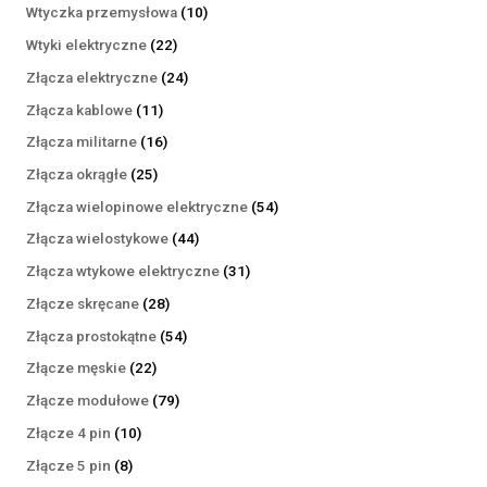
produktów
10
Wtyczka przemysłowa
10
produktów
22
Wtyki elektryczne
22
produkty
24
Złącza elektryczne
24
produkty
11
Złącza kablowe
11
produktów
16
Złącza militarne
16
produktów
25
Złącza okrągłe
25
produktów
54
Złącza wielopinowe elektryczne
54
produkty
44
Złącza wielostykowe
44
produkty
31
Złącza wtykowe elektryczne
31
produktów
28
Złącze skręcane
28
produktów
54
Złącza prostokątne
54
produkty
22
Złącze męskie
22
produkty
79
Złącze modułowe
79
produktów
10
Złącze 4 pin
10
produktów
8
Złącze 5 pin
8