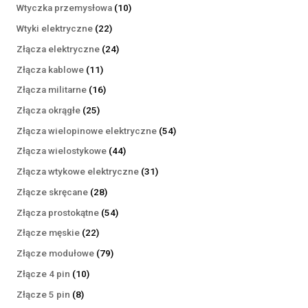
produktów
10
Wtyczka przemysłowa
10
produktów
22
Wtyki elektryczne
22
produkty
24
Złącza elektryczne
24
produkty
11
Złącza kablowe
11
produktów
16
Złącza militarne
16
produktów
25
Złącza okrągłe
25
produktów
54
Złącza wielopinowe elektryczne
54
produkty
44
Złącza wielostykowe
44
produkty
31
Złącza wtykowe elektryczne
31
produktów
28
Złącze skręcane
28
produktów
54
Złącza prostokątne
54
produkty
22
Złącze męskie
22
produkty
79
Złącze modułowe
79
produktów
10
Złącze 4 pin
10
produktów
8
Złącze 5 pin
8