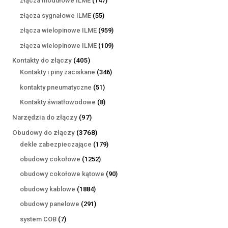
złącza modułowe ILME
147
produktów
55
złącza sygnałowe ILME
55
produktów
959
złącza wielopinowe ILME
959
produktów
109
złącza wielopinowe ILME
109
produktów
405
Kontakty do złączy
405
produktów
346
Kontakty i piny zaciskane
346
produktów
51
kontakty pneumatyczne
51
produktów
8
Kontakty światłowodowe
8
produktów
97
Narzędzia do złączy
97
produktów
3768
Obudowy do złączy
3768
produktów
179
dekle zabezpieczające
179
produktów
1252
obudowy cokołowe
1252
produkty
90
obudowy cokołowe kątowe
90
produktów
1884
obudowy kablowe
1884
produkty
291
obudowy panelowe
291
produktów
7
system COB
7