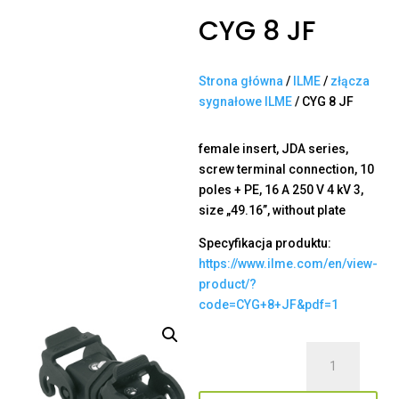
CYG 8 JF
Strona główna
/
ILME
/
złącza
sygnałowe ILME
/ CYG 8 JF
female insert, JDA series,
screw terminal connection, 10
poles + PE, 16 A 250 V 4 kV 3,
size „49.16”, without plate
Specyfikacja produktu:
https://www.ilme.com/en/view-
product/?
code=CYG+8+JF&pdf=1
ilość
CYG
8