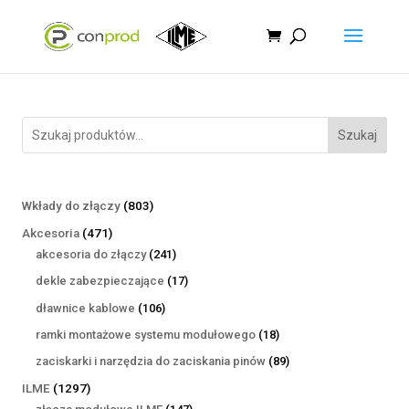
Szukaj
803
Wkłady do złączy
803
produkty
471
Akcesoria
471
produktów
241
akcesoria do złączy
241
produktów
17
dekle zabezpieczające
17
produktów
106
dławnice kablowe
106
produktów
18
ramki montażowe systemu modułowego
18
produktów
89
zaciskarki i narzędzia do zaciskania pinów
89
produktów
1297
ILME
1297
produktów
147