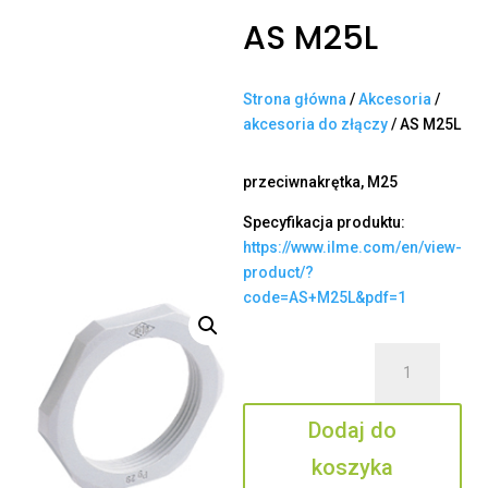
AS M25L
Strona główna
/
Akcesoria
/
akcesoria do złączy
/ AS M25L
przeciwnakrętka, M25
Specyfikacja produktu:
https://www.ilme.com/en/view-
product/?
code=AS+M25L&pdf=1
ilość
AS
M25L
Dodaj do
koszyka