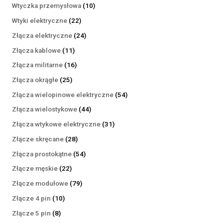
produktów
10
Wtyczka przemysłowa
10
produktów
22
Wtyki elektryczne
22
produkty
24
Złącza elektryczne
24
produkty
11
Złącza kablowe
11
produktów
16
Złącza militarne
16
produktów
25
Złącza okrągłe
25
produktów
54
Złącza wielopinowe elektryczne
54
produkty
44
Złącza wielostykowe
44
produkty
31
Złącza wtykowe elektryczne
31
produktów
28
Złącze skręcane
28
produktów
54
Złącza prostokątne
54
produkty
22
Złącze męskie
22
produkty
79
Złącze modułowe
79
produktów
10
Złącze 4 pin
10
produktów
8
Złącze 5 pin
8