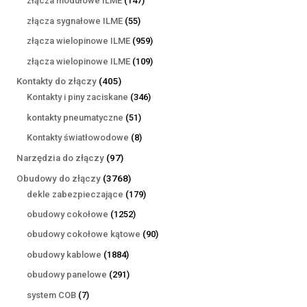
złącza modułowe ILME
147
produktów
55
złącza sygnałowe ILME
55
produktów
959
złącza wielopinowe ILME
959
produktów
109
złącza wielopinowe ILME
109
produktów
405
Kontakty do złączy
405
produktów
346
Kontakty i piny zaciskane
346
produktów
51
kontakty pneumatyczne
51
produktów
8
Kontakty światłowodowe
8
produktów
97
Narzędzia do złączy
97
produktów
3768
Obudowy do złączy
3768
produktów
179
dekle zabezpieczające
179
produktów
1252
obudowy cokołowe
1252
produkty
90
obudowy cokołowe kątowe
90
produktów
1884
obudowy kablowe
1884
produkty
291
obudowy panelowe
291
produktów
7
system COB
7