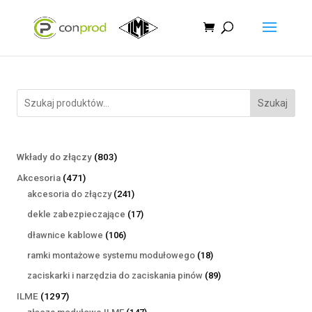
Szukaj
803
Wkłady do złączy
803
produkty
471
Akcesoria
471
produktów
241
akcesoria do złączy
241
produktów
17
dekle zabezpieczające
17
produktów
106
dławnice kablowe
106
produktów
18
ramki montażowe systemu modułowego
18
produktów
89
zaciskarki i narzędzia do zaciskania pinów
89
produktów
1297
ILME
1297
produktów
147