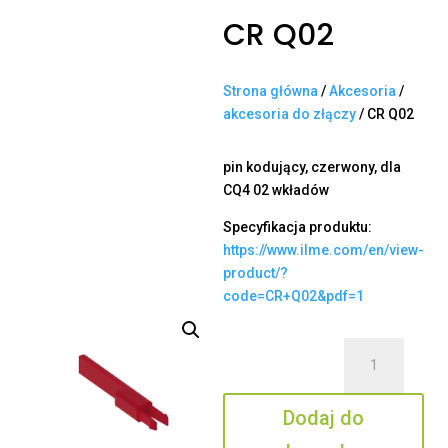
CR Q02
Strona główna
/
Akcesoria
/
akcesoria do złączy
/ CR Q02
pin kodujący, czerwony, dla
CQ4 02 wkładów
Specyfikacja produktu:
https://www.ilme.com/en/view-
product/?
code=CR+Q02&pdf=1
ilość
CR
Q02
Dodaj do