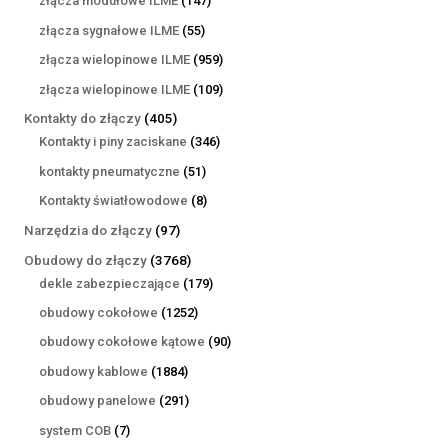
złącza modułowe ILME
147
produktów
55
złącza sygnałowe ILME
55
produktów
959
złącza wielopinowe ILME
959
produktów
109
złącza wielopinowe ILME
109
produktów
405
Kontakty do złączy
405
produktów
346
Kontakty i piny zaciskane
346
produktów
51
kontakty pneumatyczne
51
produktów
8
Kontakty światłowodowe
8
produktów
97
Narzędzia do złączy
97
produktów
3768
Obudowy do złączy
3768
produktów
179
dekle zabezpieczające
179
produktów
1252
obudowy cokołowe
1252
produkty
90
obudowy cokołowe kątowe
90
produktów
1884
obudowy kablowe
1884
produkty
291
obudowy panelowe
291
produktów
7
system COB
7