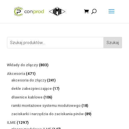
Szukaj
803
Wkłady do złączy
803
produkty
471
Akcesoria
471
produktów
241
akcesoria do złączy
241
produktów
17
dekle zabezpieczające
17
produktów
106
dławnice kablowe
106
produktów
18
ramki montażowe systemu modułowego
18
produktów
89
zaciskarki i narzędzia do zaciskania pinów
89
produktów
1297
ILME
1297
produktów
147