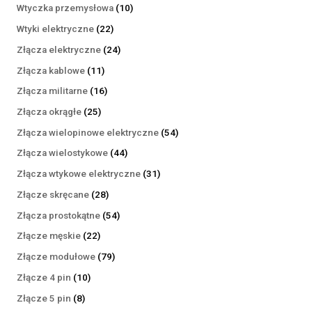
produktów
10
Wtyczka przemysłowa
10
produktów
22
Wtyki elektryczne
22
produkty
24
Złącza elektryczne
24
produkty
11
Złącza kablowe
11
produktów
16
Złącza militarne
16
produktów
25
Złącza okrągłe
25
produktów
54
Złącza wielopinowe elektryczne
54
produkty
44
Złącza wielostykowe
44
produkty
31
Złącza wtykowe elektryczne
31
produktów
28
Złącze skręcane
28
produktów
54
Złącza prostokątne
54
produkty
22
Złącze męskie
22
produkty
79
Złącze modułowe
79
produktów
10
Złącze 4 pin
10
produktów
8
Złącze 5 pin
8