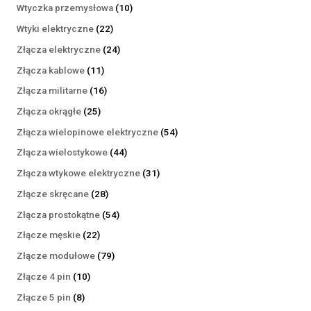
produktów
10
Wtyczka przemysłowa
10
produktów
22
Wtyki elektryczne
22
produkty
24
Złącza elektryczne
24
produkty
11
Złącza kablowe
11
produktów
16
Złącza militarne
16
produktów
25
Złącza okrągłe
25
produktów
54
Złącza wielopinowe elektryczne
54
produkty
44
Złącza wielostykowe
44
produkty
31
Złącza wtykowe elektryczne
31
produktów
28
Złącze skręcane
28
produktów
54
Złącza prostokątne
54
produkty
22
Złącze męskie
22
produkty
79
Złącze modułowe
79
produktów
10
Złącze 4 pin
10
produktów
8
Złącze 5 pin
8