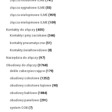
złącza modułowe ILME
147
produktów
55
złącza sygnałowe ILME
55
produktów
959
złącza wielopinowe ILME
959
produktów
109
złącza wielopinowe ILME
109
produktów
405
Kontakty do złączy
405
produktów
346
Kontakty i piny zaciskane
346
produktów
51
kontakty pneumatyczne
51
produktów
8
Kontakty światłowodowe
8
produktów
97
Narzędzia do złączy
97
produktów
3768
Obudowy do złączy
3768
produktów
179
dekle zabezpieczające
179
produktów
1252
obudowy cokołowe
1252
produkty
90
obudowy cokołowe kątowe
90
produktów
1884
obudowy kablowe
1884
produkty
291
obudowy panelowe
291
produktów
7
system COB
7