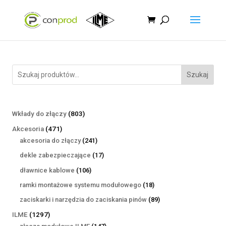
Szukaj
803
Wkłady do złączy
803
produkty
471
Akcesoria
471
produktów
241
akcesoria do złączy
241
produktów
17
dekle zabezpieczające
17
produktów
106
dławnice kablowe
106
produktów
18
ramki montażowe systemu modułowego
18
produktów
89
zaciskarki i narzędzia do zaciskania pinów
89
produktów
1297
ILME
1297
produktów
147