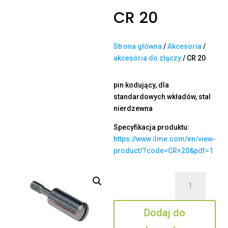
CR 20
Strona główna
/
Akcesoria
/
akcesoria do złączy
/ CR 20
pin kodujący, dla
standardowych wkładów, stal
nierdzewna
Specyfikacja produktu:
https://www.ilme.com/en/view-
product/?code=CR+20&pdf=1
ilość
CR
20
Dodaj do