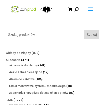
Szukaj
803
Wkłady do złączy
803
produkty
471
Akcesoria
471
produktów
241
akcesoria do złączy
241
produktów
17
dekle zabezpieczające
17
produktów
106
dławnice kablowe
106
produktów
18
ramki montażowe systemu modułowego
18
produktów
89
zaciskarki i narzędzia do zaciskania pinów
89
produktów
1297
ILME
1297
produktów
147