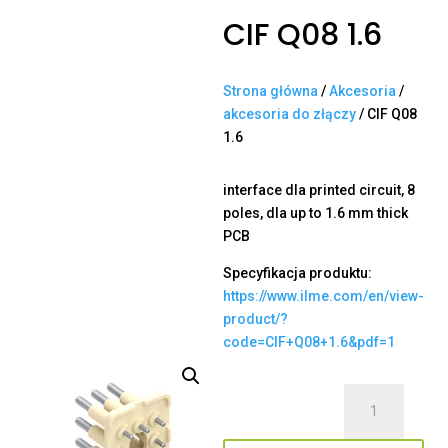
CIF Q08 1.6
Strona główna
/
Akcesoria
/
akcesoria do złączy
/ CIF Q08
1.6
interface dla printed circuit, 8
poles, dla up to 1.6 mm thick
PCB
Specyfikacja produktu:
https://www.ilme.com/en/view-
product/?
code=CIF+Q08+1.6&pdf=1
ilość
CIF
Q08