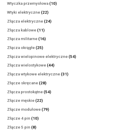
produktów
10
Wtyczka przemysłowa
10
produktów
22
Wtyki elektryczne
22
produkty
24
Złącza elektryczne
24
produkty
11
Złącza kablowe
11
produktów
16
Złącza militarne
16
produktów
25
Złącza okrągłe
25
produktów
54
Złącza wielopinowe elektryczne
54
produkty
44
Złącza wielostykowe
44
produkty
31
Złącza wtykowe elektryczne
31
produktów
28
Złącze skręcane
28
produktów
54
Złącza prostokątne
54
produkty
22
Złącze męskie
22
produkty
79
Złącze modułowe
79
produktów
10
Złącze 4 pin
10
produktów
8
Złącze 5 pin
8