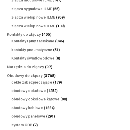
złącza modułowe ILME
147
produktów
55
złącza sygnałowe ILME
55
produktów
959
złącza wielopinowe ILME
959
produktów
109
złącza wielopinowe ILME
109
produktów
405
Kontakty do złączy
405
produktów
346
Kontakty i piny zaciskane
346
produktów
51
kontakty pneumatyczne
51
produktów
8
Kontakty światłowodowe
8
produktów
97
Narzędzia do złączy
97
produktów
3768
Obudowy do złączy
3768
produktów
179
dekle zabezpieczające
179
produktów
1252
obudowy cokołowe
1252
produkty
90
obudowy cokołowe kątowe
90
produktów
1884
obudowy kablowe
1884
produkty
291
obudowy panelowe
291
produktów
7
system COB
7