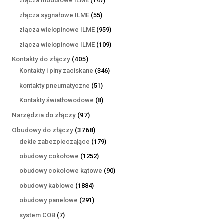
złącza modułowe ILME
147
produktów
55
złącza sygnałowe ILME
55
produktów
959
złącza wielopinowe ILME
959
produktów
109
złącza wielopinowe ILME
109
produktów
405
Kontakty do złączy
405
produktów
346
Kontakty i piny zaciskane
346
produktów
51
kontakty pneumatyczne
51
produktów
8
Kontakty światłowodowe
8
produktów
97
Narzędzia do złączy
97
produktów
3768
Obudowy do złączy
3768
produktów
179
dekle zabezpieczające
179
produktów
1252
obudowy cokołowe
1252
produkty
90
obudowy cokołowe kątowe
90
produktów
1884
obudowy kablowe
1884
produkty
291
obudowy panelowe
291
produktów
7
system COB
7