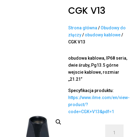
CGK V13
Strona główna
/
Obudowy do
złączy
/
obudowy kablowe
/
CGK V13
obudowa kablowa, IP68 seria,
dwie śruby, Pg13.5 górne
wejscie kablowe, rozmiar
„21.21”
Specyfikacja produktu:
https://www.ilme.com/en/view-
product/?
code=CGK+V13&pdf=1
ilość
CGK