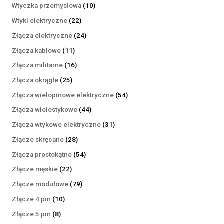
produktów
10
Wtyczka przemysłowa
10
produktów
22
Wtyki elektryczne
22
produkty
24
Złącza elektryczne
24
produkty
11
Złącza kablowe
11
produktów
16
Złącza militarne
16
produktów
25
Złącza okrągłe
25
produktów
54
Złącza wielopinowe elektryczne
54
produkty
44
Złącza wielostykowe
44
produkty
31
Złącza wtykowe elektryczne
31
produktów
28
Złącze skręcane
28
produktów
54
Złącza prostokątne
54
produkty
22
Złącze męskie
22
produkty
79
Złącze modułowe
79
produktów
10
Złącze 4 pin
10
produktów
8
Złącze 5 pin
8