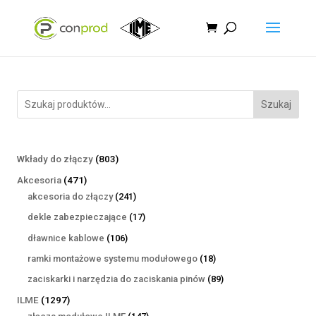
Szukaj
803
Wkłady do złączy
803
produkty
471
Akcesoria
471
produktów
241
akcesoria do złączy
241
produktów
17
dekle zabezpieczające
17
produktów
106
dławnice kablowe
106
produktów
18
ramki montażowe systemu modułowego
18
produktów
89
zaciskarki i narzędzia do zaciskania pinów
89
produktów
1297
ILME
1297
produktów
147