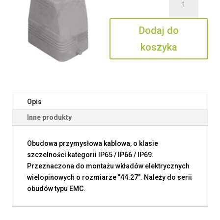
CFVS
06
Dodaj do
L21
koszyka
Opis
Inne produkty
Obudowa przymysłowa kablowa, o klasie
szczelności kategorii IP65 / IP66 / IP69.
Przeznaczona do montażu wkładów elektrycznych
wielopinowych o rozmiarze "44.27". Należy do serii
obudów typu EMC.