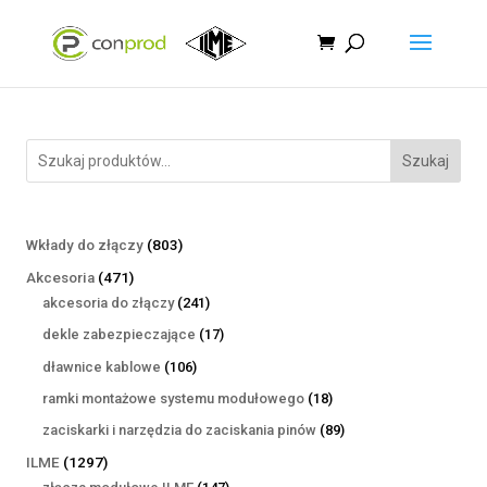
Szukaj
803
Wkłady do złączy
803
produkty
471
Akcesoria
471
produktów
241
akcesoria do złączy
241
produktów
17
dekle zabezpieczające
17
produktów
106
dławnice kablowe
106
produktów
18
ramki montażowe systemu modułowego
18
produktów
89
zaciskarki i narzędzia do zaciskania pinów
89
produktów
1297
ILME
1297
produktów
147