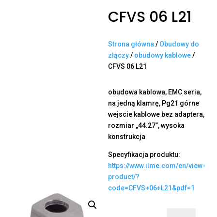
CFVS 06 L21
Strona główna
/
Obudowy do
złączy
/
obudowy kablowe
/
CFVS 06 L21
obudowa kablowa, EMC seria,
na jedną klamrę, Pg21 górne
wejscie kablowe bez adaptera,
rozmiar „44.27”, wysoka
konstrukcja
Specyfikacja produktu:
https://www.ilme.com/en/view-
product/?
code=CFVS+06+L21&pdf=1
ilość