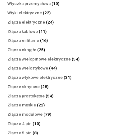
produktów
10
Wtyczka przemysłowa
10
produktów
22
Wtyki elektryczne
22
produkty
24
Złącza elektryczne
24
produkty
11
Złącza kablowe
11
produktów
16
Złącza militarne
16
produktów
25
Złącza okrągłe
25
produktów
54
Złącza wielopinowe elektryczne
54
produkty
44
Złącza wielostykowe
44
produkty
31
Złącza wtykowe elektryczne
31
produktów
28
Złącze skręcane
28
produktów
54
Złącza prostokątne
54
produkty
22
Złącze męskie
22
produkty
79
Złącze modułowe
79
produktów
10
Złącze 4 pin
10
produktów
8
Złącze 5 pin
8