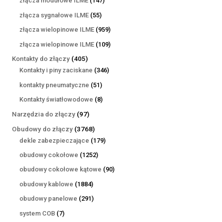
złącza modułowe ILME
147
produktów
55
złącza sygnałowe ILME
55
produktów
959
złącza wielopinowe ILME
959
produktów
109
złącza wielopinowe ILME
109
produktów
405
Kontakty do złączy
405
produktów
346
Kontakty i piny zaciskane
346
produktów
51
kontakty pneumatyczne
51
produktów
8
Kontakty światłowodowe
8
produktów
97
Narzędzia do złączy
97
produktów
3768
Obudowy do złączy
3768
produktów
179
dekle zabezpieczające
179
produktów
1252
obudowy cokołowe
1252
produkty
90
obudowy cokołowe kątowe
90
produktów
1884
obudowy kablowe
1884
produkty
291
obudowy panelowe
291
produktów
7
system COB
7