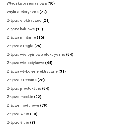
produktów
10
Wtyczka przemysłowa
10
produktów
22
Wtyki elektryczne
22
produkty
24
Złącza elektryczne
24
produkty
11
Złącza kablowe
11
produktów
16
Złącza militarne
16
produktów
25
Złącza okrągłe
25
produktów
54
Złącza wielopinowe elektryczne
54
produkty
44
Złącza wielostykowe
44
produkty
31
Złącza wtykowe elektryczne
31
produktów
28
Złącze skręcane
28
produktów
54
Złącza prostokątne
54
produkty
22
Złącze męskie
22
produkty
79
Złącze modułowe
79
produktów
10
Złącze 4 pin
10
produktów
8
Złącze 5 pin
8