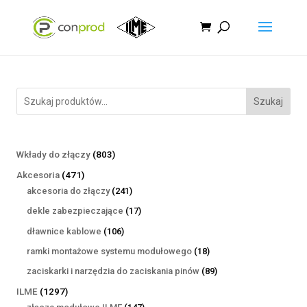
Szukaj
803
Wkłady do złączy
803
produkty
471
Akcesoria
471
produktów
241
akcesoria do złączy
241
produktów
17
dekle zabezpieczające
17
produktów
106
dławnice kablowe
106
produktów
18
ramki montażowe systemu modułowego
18
produktów
89
zaciskarki i narzędzia do zaciskania pinów
89
produktów
1297
ILME
1297
produktów
147