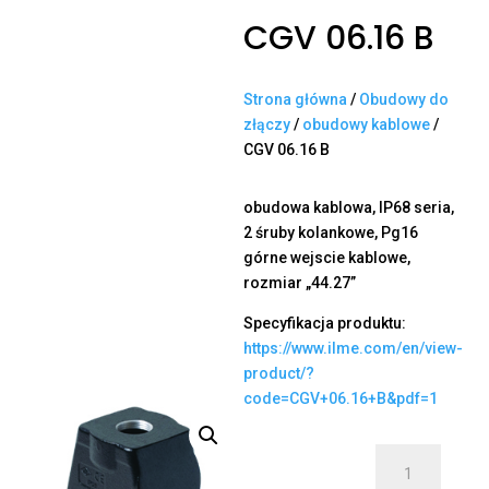
CGV 06.16 B
Strona główna
/
Obudowy do
złączy
/
obudowy kablowe
/
CGV 06.16 B
obudowa kablowa, IP68 seria,
2 śruby kolankowe, Pg16
górne wejscie kablowe,
rozmiar „44.27”
Specyfikacja produktu:
https://www.ilme.com/en/view-
product/?
code=CGV+06.16+B&pdf=1
ilość
CGV