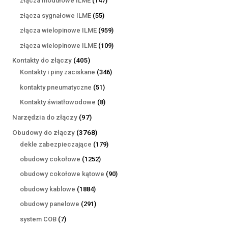
złącza modułowe ILME
147
produktów
55
złącza sygnałowe ILME
55
produktów
959
złącza wielopinowe ILME
959
produktów
109
złącza wielopinowe ILME
109
produktów
405
Kontakty do złączy
405
produktów
346
Kontakty i piny zaciskane
346
produktów
51
kontakty pneumatyczne
51
produktów
8
Kontakty światłowodowe
8
produktów
97
Narzędzia do złączy
97
produktów
3768
Obudowy do złączy
3768
produktów
179
dekle zabezpieczające
179
produktów
1252
obudowy cokołowe
1252
produkty
90
obudowy cokołowe kątowe
90
produktów
1884
obudowy kablowe
1884
produkty
291
obudowy panelowe
291
produktów
7
system COB
7