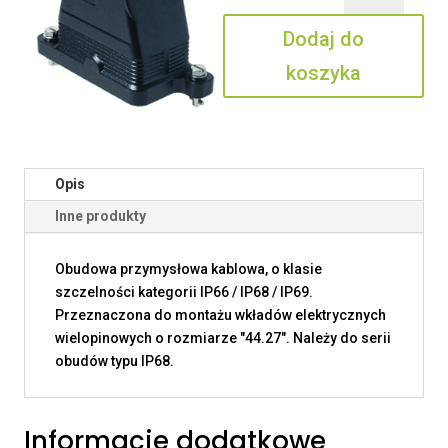
06.16
Dodaj do
B
koszyka
Opis
Inne produkty
Obudowa przymysłowa kablowa, o klasie
szczelności kategorii IP66 / IP68 / IP69.
Przeznaczona do montażu wkładów elektrycznych
wielopinowych o rozmiarze "44.27". Należy do serii
obudów typu IP68.
Informacje dodatkowe