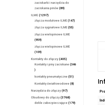
produktów
zaciskarki i narzędzia do
89
zaciskania pinów
89
produktów
1297
ILME
1297
produktów
147
złącza modułowe ILME
147
produktów
55
złącza sygnałowe ILME
55
produktów
złącza wielopinowe ILME
959
959
produktów
złącza wielopinowe ILME
109
109
produktów
405
Kontakty do złączy
405
produktów
Kontakty i piny zaciskane
346
346
produktów
51
kontakty pneumatyczne
51
In
produktów
8
Kontakty światłowodowe
8
produktów
97
Narzędzia do złączy
97
Pr
produktów
3768
Obudowy do złączy
3768
Ind
produktów
179
dekle zabezpieczające
179