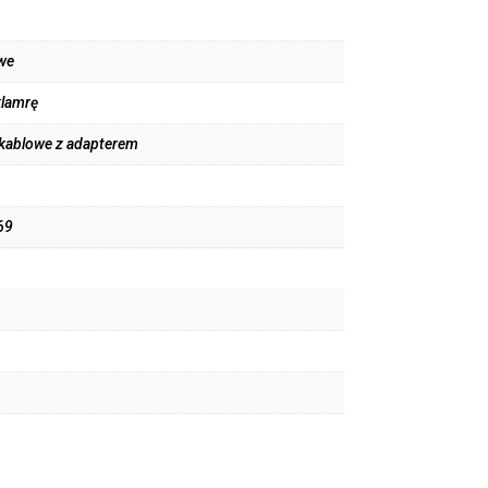
we
klamrę
 kablowe z adapterem
69