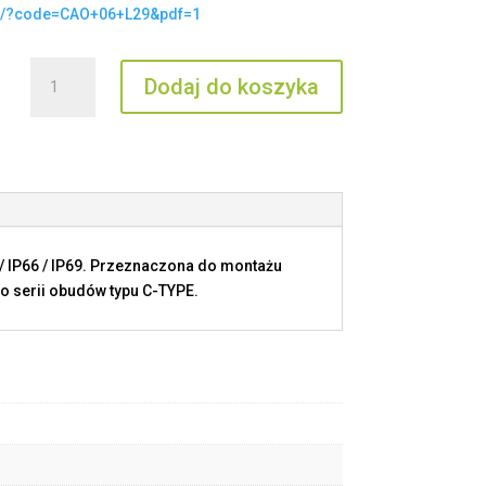
t/?code=CAO+06+L29&pdf=1
ilość
Dodaj do koszyka
CAO
06
L29
/ IP66 / IP69. Przeznaczona do montażu
o serii obudów typu C-TYPE.