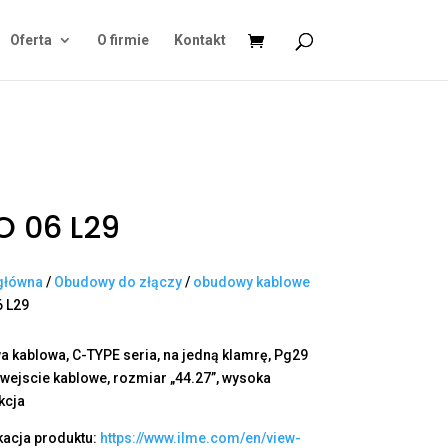
Oferta
O firmie
Kontakt
 06 L29
główna
/
Obudowy do złączy
/
obudowy kablowe
6 L29
 kablowa, C-TYPE seria, na jedną klamrę, Pg29
wejscie kablowe, rozmiar „44.27”, wysoka
kcja
kacja produktu:
https://www.ilme.com/en/view-