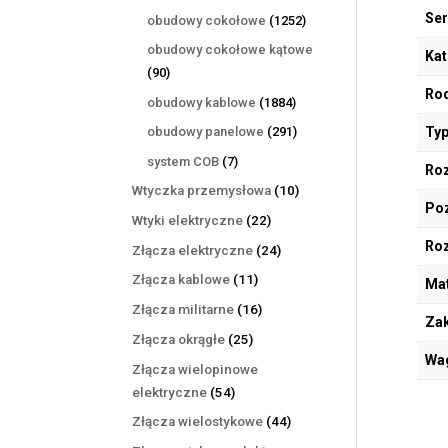
produktów
Ser
1252
obudowy cokołowe
1252
produkty
obudowy cokołowe kątowe
Kat
90
90
Rod
produktów
1884
obudowy kablowe
1884
produkty
291
Typ
obudowy panelowe
291
produktów
7
system COB
7
Roz
produktów
10
Wtyczka przemysłowa
10
Poz
produktów
22
Wtyki elektryczne
22
produkty
Ro
24
Złącza elektryczne
24
produkty
11
Złącza kablowe
11
Mat
produktów
16
Złącza militarne
16
Zak
produktów
25
Złącza okrągłe
25
Wa
produktów
Złącza wielopinowe
54
elektryczne
54
produkty
44
Złącza wielostykowe
44
produkty