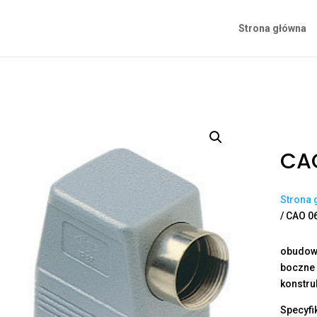
Strona główna
CAO
Strona 
/ CAO 0
obudowa
boczne 
konstru
Specyfi