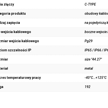
ia złączy
C-TYPE
egoria produktu
obudowy kablo
zaj zapięcia
na pojedyńczą 
 wejścia kablowego
boczne wejscie
miar wejścia kablowego
Pg29
iom szczelności IP
IP65 / IP66 / IP
zmiar
size "44.27"
eriał
metal
res temperaturowy pracy
-40°C…+125°C
ga
192