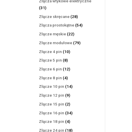
Złącza wtykowe elektryczne
31
31
produktów
28
Złącze skręcane
28
produktów
54
Złącza prostokątne
54
produkty
22
Złącze męskie
22
produkty
79
Złącze modułowe
79
produktów
10
Złącze 4 pin
10
produktów
8
Złącze 5 pin
8
produktów
12
Złącze 6 pin
12
produktów
4
Złącze 8 pin
4
produkty
14
Złącze 10 pin
14
produktów
9
Złącze 12 pin
9
produktów
2
Złącze 15 pin
2
produkty
34
Złącze 16 pin
34
produkty
4
Złącze 18 pin
4
produkty
18
Złącze 24 pin
18