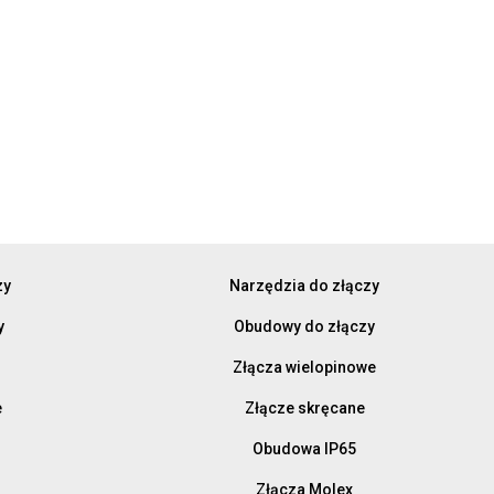
zy
Narzędzia do złączy
y
Obudowy do złączy
Złącza wielopinowe
e
Złącze skręcane
Obudowa IP65
Złącza Molex