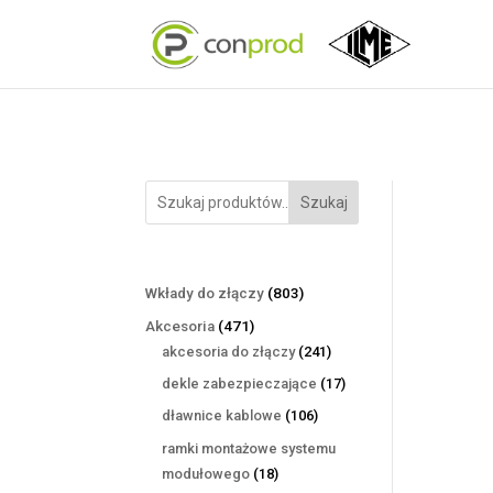
Szukaj
803
Wkłady do złączy
803
produkty
471
Akcesoria
471
produktów
241
akcesoria do złączy
241
produktów
17
dekle zabezpieczające
17
produktów
106
dławnice kablowe
106
produktów
ramki montażowe systemu
18
modułowego
18