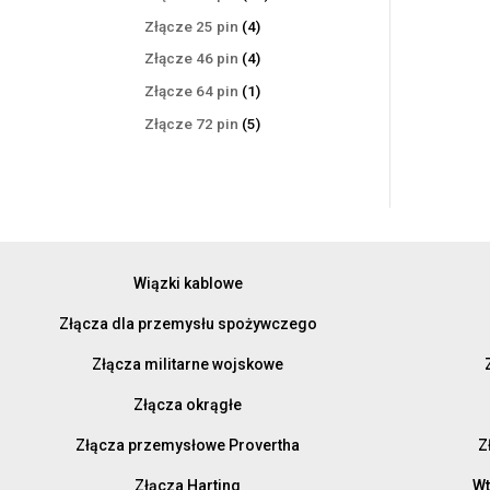
produktów
4
Złącze 25 pin
4
produkty
4
Złącze 46 pin
4
produkty
1
Złącze 64 pin
1
produkt
5
Złącze 72 pin
5
produktów
Wiązki kablowe
Złącza dla przemysłu spożywczego
Złącza militarne wojskowe
Złącza okrągłe
Złącza przemysłowe Provertha
Z
Złącza Harting
Wt