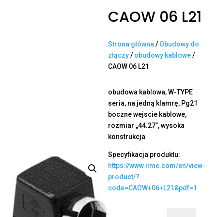
CAOW 06 L21
Strona główna
/
Obudowy do
złączy
/
obudowy kablowe
/
CAOW 06 L21
obudowa kablowa, W-TYPE
seria, na jedną klamrę, Pg21
boczne wejscie kablowe,
rozmiar „44.27”, wysoka
konstrukcja
Specyfikacja produktu:
https://www.ilme.com/en/view-
product/?
code=CAOW+06+L21&pdf=1
ilość