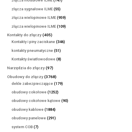
złącza modułowe ILME
147
produktów
55
złącza sygnałowe ILME
55
produktów
959
złącza wielopinowe ILME
959
produktów
109
złącza wielopinowe ILME
109
produktów
405
Kontakty do złączy
405
produktów
346
Kontakty i piny zaciskane
346
produktów
51
kontakty pneumatyczne
51
produktów
8
Kontakty światłowodowe
8
produktów
97
Narzędzia do złączy
97
produktów
3768
Obudowy do złączy
3768
produktów
179
dekle zabezpieczające
179
produktów
1252
obudowy cokołowe
1252
produkty
90
obudowy cokołowe kątowe
90
produktów
1884
obudowy kablowe
1884
produkty
291
obudowy panelowe
291
produktów
7
system COB
7