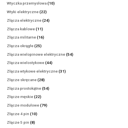
produktów
10
Wtyczka przemysłowa
10
produktów
22
Wtyki elektryczne
22
produkty
24
Złącza elektryczne
24
produkty
11
Złącza kablowe
11
produktów
16
Złącza militarne
16
produktów
25
Złącza okrągłe
25
produktów
54
Złącza wielopinowe elektryczne
54
produkty
44
Złącza wielostykowe
44
produkty
31
Złącza wtykowe elektryczne
31
produktów
28
Złącze skręcane
28
produktów
54
Złącza prostokątne
54
produkty
22
Złącze męskie
22
produkty
79
Złącze modułowe
79
produktów
10
Złącze 4 pin
10
produktów
8
Złącze 5 pin
8