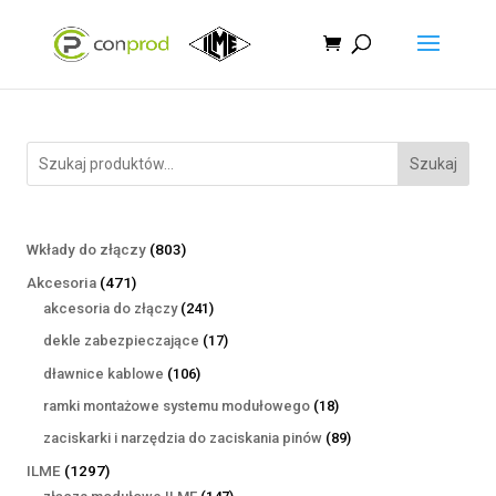
Szukaj
803
Wkłady do złączy
803
produkty
471
Akcesoria
471
produktów
241
akcesoria do złączy
241
produktów
17
dekle zabezpieczające
17
produktów
106
dławnice kablowe
106
produktów
18
ramki montażowe systemu modułowego
18
produktów
89
zaciskarki i narzędzia do zaciskania pinów
89
produktów
1297
ILME
1297
produktów
147