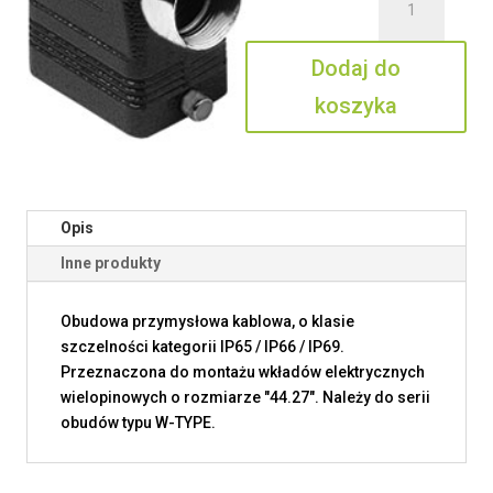
CAOW
06
Dodaj do
L21
koszyka
Opis
Inne produkty
Obudowa przymysłowa kablowa, o klasie
szczelności kategorii IP65 / IP66 / IP69.
Przeznaczona do montażu wkładów elektrycznych
wielopinowych o rozmiarze "44.27". Należy do serii
obudów typu W-TYPE.