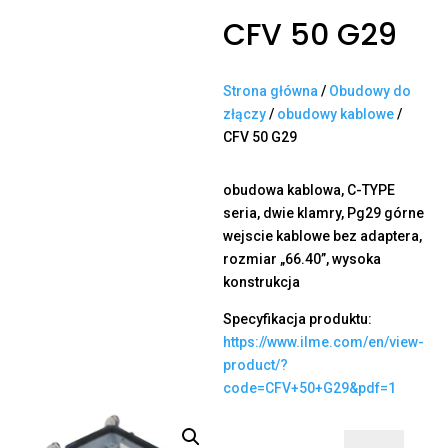
CFV 50 G29
Strona główna
/
Obudowy do
złączy
/
obudowy kablowe
/
CFV 50 G29
obudowa kablowa, C-TYPE
seria, dwie klamry, Pg29 górne
wejscie kablowe bez adaptera,
rozmiar „66.40”, wysoka
konstrukcja
Specyfikacja produktu:
https://www.ilme.com/en/view-
product/?
code=CFV+50+G29&pdf=1
ilość