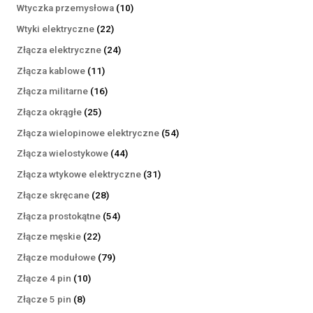
produktów
10
Wtyczka przemysłowa
10
produktów
22
Wtyki elektryczne
22
produkty
24
Złącza elektryczne
24
produkty
11
Złącza kablowe
11
produktów
16
Złącza militarne
16
produktów
25
Złącza okrągłe
25
produktów
54
Złącza wielopinowe elektryczne
54
produkty
44
Złącza wielostykowe
44
produkty
31
Złącza wtykowe elektryczne
31
produktów
28
Złącze skręcane
28
produktów
54
Złącza prostokątne
54
produkty
22
Złącze męskie
22
produkty
79
Złącze modułowe
79
produktów
10
Złącze 4 pin
10
produktów
8
Złącze 5 pin
8