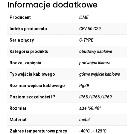
Informacje dodatkowe
Producent
ILME
Indeks producenta
CFV 50 G29
Seria złączy
C-TYPE
Kategoria produktu
obudowy kablowe
Rodzaj zapięcia
podwójna klamra
Typ wejścia kablowego
górne wejście kablowe
Rozmiar wejścia kablowego
Pg29
Poziom szczelności IP
IP65 / IP66 / IP69
Rozmiar
size "66.40"
Materiał
metal
Zakres temperaturowy pracy
-40°C…+125°C