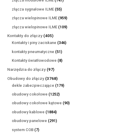
złącza modułowe ILME
147
produktów
55
złącza sygnałowe ILME
55
produktów
959
złącza wielopinowe ILME
959
produktów
109
złącza wielopinowe ILME
109
produktów
405
Kontakty do złączy
405
produktów
346
Kontakty i piny zaciskane
346
produktów
51
kontakty pneumatyczne
51
produktów
8
Kontakty światłowodowe
8
produktów
97
Narzędzia do złączy
97
produktów
3768
Obudowy do złączy
3768
produktów
179
dekle zabezpieczające
179
produktów
1252
obudowy cokołowe
1252
produkty
90
obudowy cokołowe kątowe
90
produktów
1884
obudowy kablowe
1884
produkty
291
obudowy panelowe
291
produktów
7
system COB
7