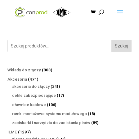
Szukaj
803
Wkłady do złączy
803
produkty
471
Akcesoria
471
produktów
241
akcesoria do złączy
241
produktów
17
dekle zabezpieczające
17
produktów
106
dławnice kablowe
106
produktów
18
ramki montażowe systemu modułowego
18
produktów
89
zaciskarki i narzędzia do zaciskania pinów
89
produktów
1297
ILME
1297
produktów
147