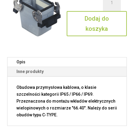
CFV
50
Dodaj do
G29
koszyka
Opis
Inne produkty
Obudowa przymysłowa kablowa, o klasie
szczelności kategorii IP65 / IP66 / IP69.
Przeznaczona do montażu wkładów elektrycznych
wielopinowych o rozmiarze "66.40". Należy do serii
obudów typu C-TYPE.