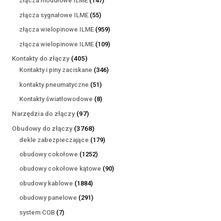
złącza modułowe ILME
147
produktów
55
złącza sygnałowe ILME
55
produktów
959
złącza wielopinowe ILME
959
produktów
109
złącza wielopinowe ILME
109
produktów
405
Kontakty do złączy
405
produktów
346
Kontakty i piny zaciskane
346
produktów
51
kontakty pneumatyczne
51
produktów
8
Kontakty światłowodowe
8
produktów
97
Narzędzia do złączy
97
produktów
3768
Obudowy do złączy
3768
produktów
179
dekle zabezpieczające
179
produktów
1252
obudowy cokołowe
1252
produkty
90
obudowy cokołowe kątowe
90
produktów
1884
obudowy kablowe
1884
produkty
291
obudowy panelowe
291
produktów
7
system COB
7