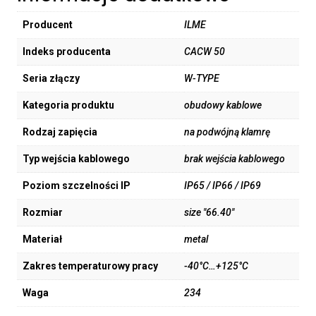
Producent
ILME
Indeks producenta
CACW 50
Seria złączy
W-TYPE
Kategoria produktu
obudowy kablowe
Rodzaj zapięcia
na podwójną klamrę
Typ wejścia kablowego
brak wejścia kablowego
Poziom szczelności IP
IP65 / IP66 / IP69
Rozmiar
size "66.40"
Materiał
metal
Zakres temperaturowy pracy
-40°C…+125°C
Waga
234