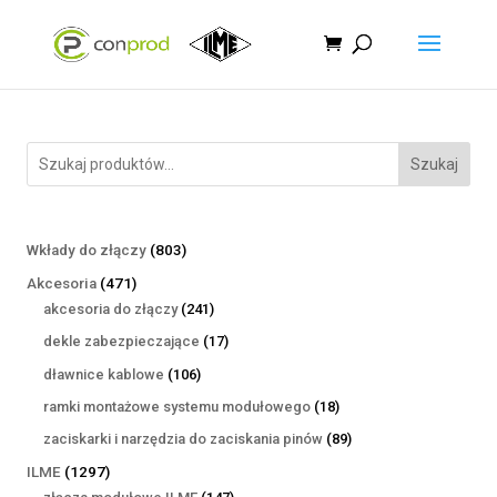
Szukaj
803
Wkłady do złączy
803
produkty
471
Akcesoria
471
produktów
241
akcesoria do złączy
241
produktów
17
dekle zabezpieczające
17
produktów
106
dławnice kablowe
106
produktów
18
ramki montażowe systemu modułowego
18
produktów
89
zaciskarki i narzędzia do zaciskania pinów
89
produktów
1297
ILME
1297
produktów
147