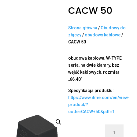
CACW 50
Strona główna
/
Obudowy do
złączy
/
obudowy kablowe
/
CACW 50
obudowa kablowa, W-TYPE
seria, na dwie klamry, bez
wejść kablowych, rozmiar
„66.40”
Specyfikacja produktu:
https://www.ilme.com/en/view-
product/?
code=CACW+50&pdf=1
ilość
CACW