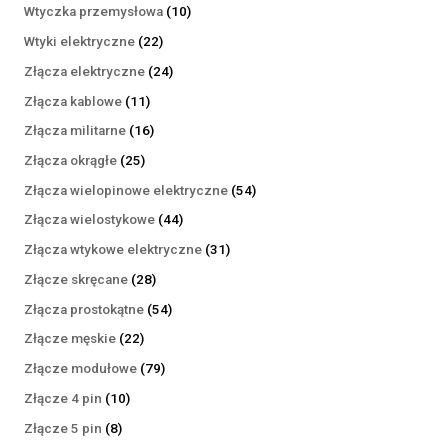
produktów
10
Wtyczka przemysłowa
10
produktów
22
Wtyki elektryczne
22
produkty
24
Złącza elektryczne
24
produkty
11
Złącza kablowe
11
produktów
16
Złącza militarne
16
produktów
25
Złącza okrągłe
25
produktów
54
Złącza wielopinowe elektryczne
54
produkty
44
Złącza wielostykowe
44
produkty
31
Złącza wtykowe elektryczne
31
produktów
28
Złącze skręcane
28
produktów
54
Złącza prostokątne
54
produkty
22
Złącze męskie
22
produkty
79
Złącze modułowe
79
produktów
10
Złącze 4 pin
10
produktów
8
Złącze 5 pin
8