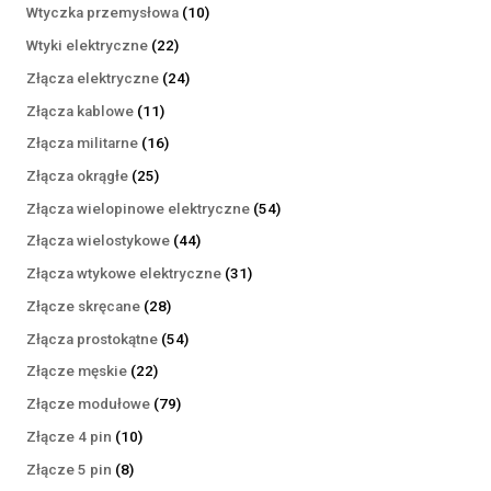
produktów
10
Wtyczka przemysłowa
10
produktów
22
Wtyki elektryczne
22
produkty
24
Złącza elektryczne
24
produkty
11
Złącza kablowe
11
produktów
16
Złącza militarne
16
produktów
25
Złącza okrągłe
25
produktów
54
Złącza wielopinowe elektryczne
54
produkty
44
Złącza wielostykowe
44
produkty
31
Złącza wtykowe elektryczne
31
produktów
28
Złącze skręcane
28
produktów
54
Złącza prostokątne
54
produkty
22
Złącze męskie
22
produkty
79
Złącze modułowe
79
produktów
10
Złącze 4 pin
10
produktów
8
Złącze 5 pin
8