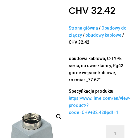
CHV 32.42
Strona główna
/
Obudowy do
złączy
/
obudowy kablowe
/
CHV 32.42
obudowa kablowa, C-TYPE
seria, na dwie klamry, Pg42
górne wejscie kablowe,
rozmiar „77.62”
Specyfikacja produktu:
https://www.ilme.com/en/view-
product/?
code=CHV+32.42&pdf=1
ilość
CHV