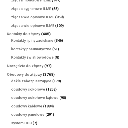
złącza modułowe ILME
147
produktów
55
złącza sygnałowe ILME
55
produktów
959
złącza wielopinowe ILME
959
produktów
109
złącza wielopinowe ILME
109
produktów
405
Kontakty do złączy
405
produktów
346
Kontakty i piny zaciskane
346
produktów
51
kontakty pneumatyczne
51
produktów
8
Kontakty światłowodowe
8
produktów
97
Narzędzia do złączy
97
produktów
3768
Obudowy do złączy
3768
produktów
179
dekle zabezpieczające
179
produktów
1252
obudowy cokołowe
1252
produkty
90
obudowy cokołowe kątowe
90
produktów
1884
obudowy kablowe
1884
produkty
291
obudowy panelowe
291
produktów
7
system COB
7