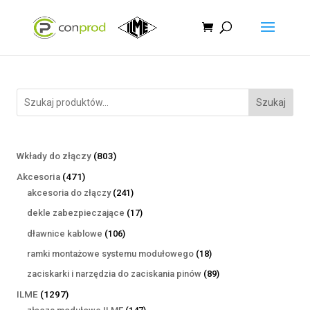
Szukaj
803
Wkłady do złączy
803
produkty
471
Akcesoria
471
produktów
241
akcesoria do złączy
241
produktów
17
dekle zabezpieczające
17
produktów
106
dławnice kablowe
106
produktów
18
ramki montażowe systemu modułowego
18
produktów
89
zaciskarki i narzędzia do zaciskania pinów
89
produktów
1297
ILME
1297
produktów
147