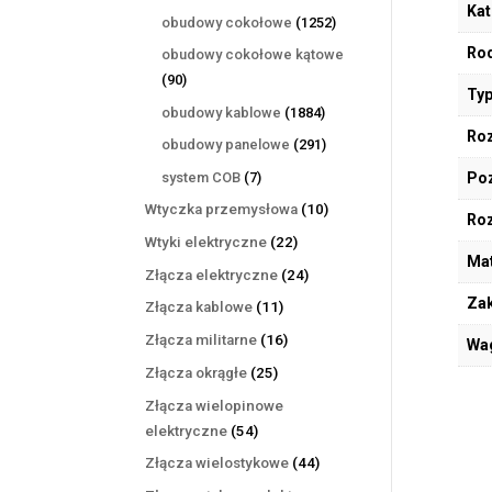
Kat
produktów
1252
obudowy cokołowe
1252
produkty
Rod
obudowy cokołowe kątowe
90
90
Typ
produktów
1884
obudowy kablowe
1884
Roz
produkty
291
obudowy panelowe
291
produktów
7
system COB
7
Poz
produktów
10
Wtyczka przemysłowa
10
Ro
produktów
22
Wtyki elektryczne
22
Mat
produkty
24
Złącza elektryczne
24
produkty
Zak
11
Złącza kablowe
11
produktów
16
Złącza militarne
16
Wa
produktów
25
Złącza okrągłe
25
produktów
Złącza wielopinowe
54
elektryczne
54
produkty
44
Złącza wielostykowe
44
produkty