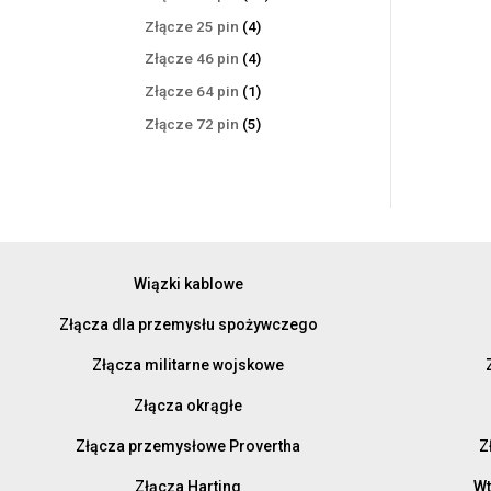
produktów
4
Złącze 25 pin
4
produkty
4
Złącze 46 pin
4
produkty
1
Złącze 64 pin
1
produkt
5
Złącze 72 pin
5
produktów
Wiązki kablowe
Złącza dla przemysłu spożywczego
Złącza militarne wojskowe
Złącza okrągłe
Złącza przemysłowe Provertha
Z
Złącza Harting
Wt