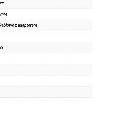
we
amrę
 kablowe z adapterem
69