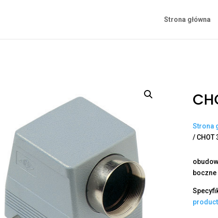
Strona główna
CHO
Strona 
/ CHOT 
obudowa
boczne 
Specyfi
produc