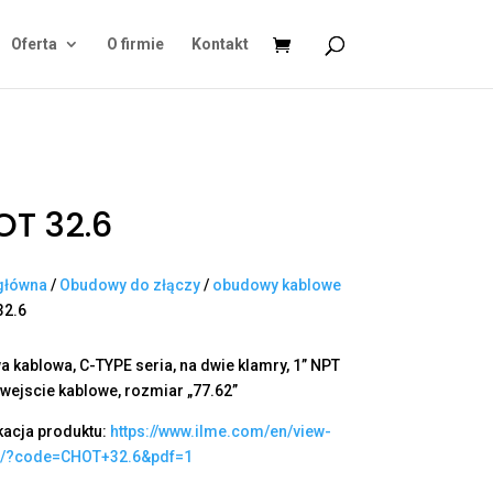
Oferta
O firmie
Kontakt
T 32.6
główna
/
Obudowy do złączy
/
obudowy kablowe
32.6
 kablowa, C-TYPE seria, na dwie klamry, 1” NPT
wejscie kablowe, rozmiar „77.62”
kacja produktu:
https://www.ilme.com/en/view-
t/?code=CHOT+32.6&pdf=1