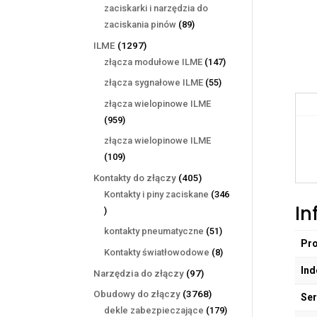
produktów
zaciskarki i narzędzia do
89
zaciskania pinów
89
produktów
1297
ILME
1297
produktów
147
złącza modułowe ILME
147
produktów
55
złącza sygnałowe ILME
55
produktów
złącza wielopinowe ILME
959
959
produktów
złącza wielopinowe ILME
109
109
produktów
405
Kontakty do złączy
405
produktów
Kontakty i piny zaciskane
346
In
346
produktów
51
kontakty pneumatyczne
51
Pr
produktów
8
Kontakty światłowodowe
8
produktów
Ind
97
Narzędzia do złączy
97
produktów
3768
Obudowy do złączy
3768
Ser
produktów
179
dekle zabezpieczające
179