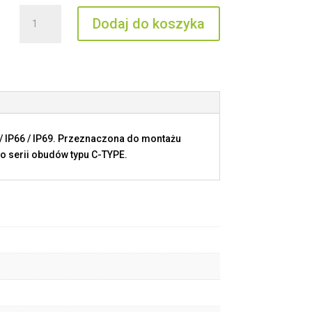
ilość
Dodaj do koszyka
CHOT
32.6
/ IP66 / IP69. Przeznaczona do montażu
o serii obudów typu C-TYPE.