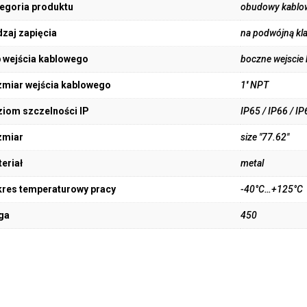
egoria produktu
obudowy kablo
zaj zapięcia
na podwójną kl
 wejścia kablowego
boczne wejscie
miar wejścia kablowego
1'' NPT
iom szczelności IP
IP65 / IP66 / IP
zmiar
size "77.62"
eriał
metal
res temperaturowy pracy
-40°C…+125°C
ga
450