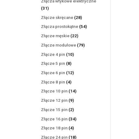
Złącza wtykowe elektryczne
31
31
produktów
28
Złącze skręcane
28
produktów
54
Złącza prostokątne
54
produkty
22
Złącze męskie
22
produkty
79
Złącze modułowe
79
produktów
10
Złącze 4 pin
10
produktów
8
Złącze 5 pin
8
produktów
12
Złącze 6 pin
12
produktów
4
Złącze 8 pin
4
produkty
14
Złącze 10 pin
14
produktów
9
Złącze 12 pin
9
produktów
2
Złącze 15 pin
2
produkty
34
Złącze 16 pin
34
produkty
4
Złącze 18 pin
4
produkty
18
Złącze 24 pin
18