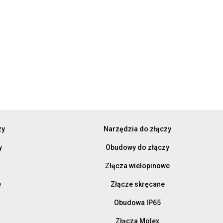
zy
Narzędzia do złączy
y
Obudowy do złączy
Złącza wielopinowe
e
Złącze skręcane
Obudowa IP65
Złącza Molex