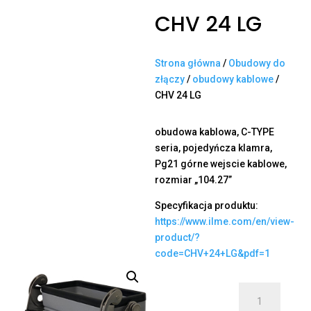
CHV 24 LG
Strona główna
/
Obudowy do
złączy
/
obudowy kablowe
/
CHV 24 LG
obudowa kablowa, C-TYPE
seria, pojedyńcza klamra,
Pg21 górne wejscie kablowe,
rozmiar „104.27”
Specyfikacja produktu:
https://www.ilme.com/en/view-
product/?
code=CHV+24+LG&pdf=1
ilość
CHV