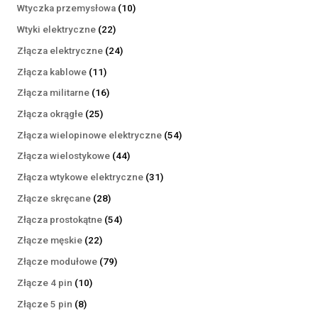
produktów
10
Wtyczka przemysłowa
10
produktów
22
Wtyki elektryczne
22
produkty
24
Złącza elektryczne
24
produkty
11
Złącza kablowe
11
produktów
16
Złącza militarne
16
produktów
25
Złącza okrągłe
25
produktów
54
Złącza wielopinowe elektryczne
54
produkty
44
Złącza wielostykowe
44
produkty
31
Złącza wtykowe elektryczne
31
produktów
28
Złącze skręcane
28
produktów
54
Złącza prostokątne
54
produkty
22
Złącze męskie
22
produkty
79
Złącze modułowe
79
produktów
10
Złącze 4 pin
10
produktów
8
Złącze 5 pin
8