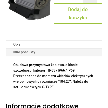
24
Dodaj do
LG
koszyka
Opis
Inne produkty
Obudowa przymysłowa kablowa, o klasie
szczelności kategorii IP65 / IP66 / IP69.
Przeznaczona do montażu wkładów elektrycznych
wielopinowych o rozmiarze "104.27". Należy do
serii obudów typu C-TYPE.
Informacje dodatkowe