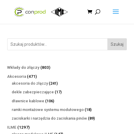
Szukaj
803
Wkłady do złączy
803
produkty
471
Akcesoria
471
produktów
241
akcesoria do złączy
241
produktów
17
dekle zabezpieczające
17
produktów
106
dławnice kablowe
106
produktów
18
ramki montażowe systemu modułowego
18
produktów
89
zaciskarki i narzędzia do zaciskania pinów
89
produktów
1297
ILME
1297
produktów
147