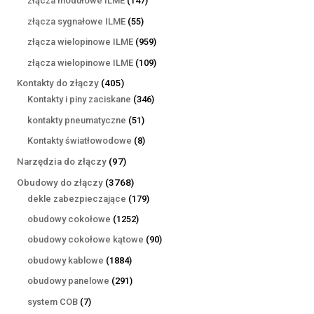
złącza modułowe ILME
147
produktów
55
złącza sygnałowe ILME
55
produktów
959
złącza wielopinowe ILME
959
produktów
109
złącza wielopinowe ILME
109
produktów
405
Kontakty do złączy
405
produktów
346
Kontakty i piny zaciskane
346
produktów
51
kontakty pneumatyczne
51
produktów
8
Kontakty światłowodowe
8
produktów
97
Narzędzia do złączy
97
produktów
3768
Obudowy do złączy
3768
produktów
179
dekle zabezpieczające
179
produktów
1252
obudowy cokołowe
1252
produkty
90
obudowy cokołowe kątowe
90
produktów
1884
obudowy kablowe
1884
produkty
291
obudowy panelowe
291
produktów
7
system COB
7