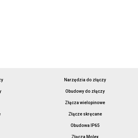
zy
Narzędzia do złączy
y
Obudowy do złączy
Złącza wielopinowe
e
Złącze skręcane
Obudowa IP65
Złącza Molex