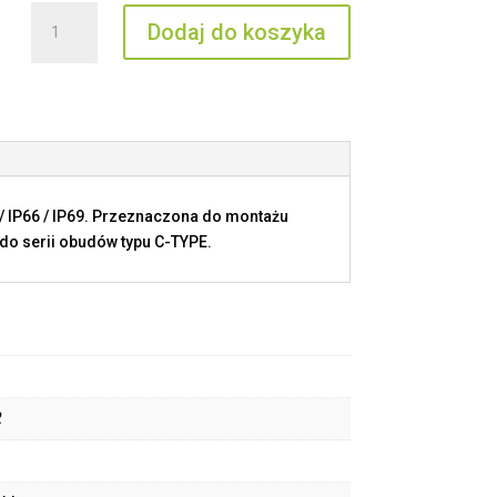
ilość
Dodaj do koszyka
MFV
24.232
/ IP66 / IP69. Przeznaczona do montażu
do serii obudów typu C-TYPE.
2