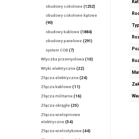
Kat
produktów
1252
obudowy cokołowe
1252
produkty
Rod
obudowy cokołowe kątowe
90
90
Typ
produktów
1884
obudowy kablowe
1884
Roz
produkty
291
obudowy panelowe
291
produktów
Poz
7
system COB
7
produktów
10
Wtyczka przemysłowa
10
Ro
produktów
22
Wtyki elektryczne
22
Mat
produkty
24
Złącza elektryczne
24
Zak
produkty
11
Złącza kablowe
11
produktów
16
Wa
Złącza militarne
16
produktów
25
Złącza okrągłe
25
produktów
Złącza wielopinowe
54
elektryczne
54
produkty
44
Złącza wielostykowe
44
produkty