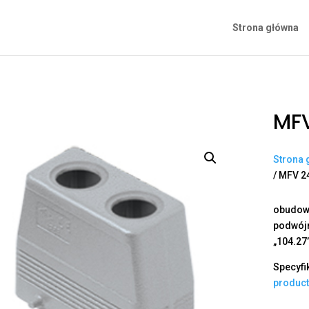
Strona główna
MFV
Strona 
/ MFV 2
obudowa
podwójn
„104.27
Specyfi
produc