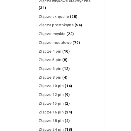
Złącza wtykowe elektryczne
31
31
produktów
28
Złącze skręcane
28
produktów
54
Złącza prostokątne
54
produkty
22
Złącze męskie
22
produkty
79
Złącze modułowe
79
produktów
10
Złącze 4 pin
10
produktów
8
Złącze 5 pin
8
produktów
12
Złącze 6 pin
12
produktów
4
Złącze 8 pin
4
produkty
14
Złącze 10 pin
14
produktów
9
Złącze 12 pin
9
produktów
2
Złącze 15 pin
2
produkty
34
Złącze 16 pin
34
produkty
4
Złącze 18 pin
4
produkty
18
Złącze 24 pin
18