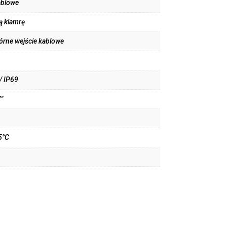
ablowe
ą klamrę
rne wejście kablowe
/ IP69
"
5°C