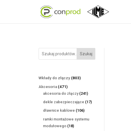
Szukaj
803
Wkłady do złączy
803
produkty
471
Akcesoria
471
produktów
241
akcesoria do złączy
241
produktów
17
dekle zabezpieczające
17
produktów
106
dławnice kablowe
106
produktów
ramki montażowe systemu
18
modułowego
18