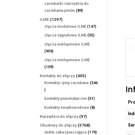
produktów
zaciskarki i narzędzia do
89
zaciskania pinów
89
produktów
1297
ILME
1297
produktów
147
złącza modułowe ILME
147
produktów
55
złącza sygnałowe ILME
55
produktów
złącza wielopinowe ILME
959
959
produktów
złącza wielopinowe ILME
109
109
produktów
405
Kontakty do złączy
405
produktów
Kontakty i piny zaciskane
346
In
346
produktów
51
kontakty pneumatyczne
51
Pr
produktów
8
Kontakty światłowodowe
8
Ind
produktów
97
Narzędzia do złączy
97
produktów
Ser
3768
Obudowy do złączy
3768
produktów
179
dekle zabezpieczające
179