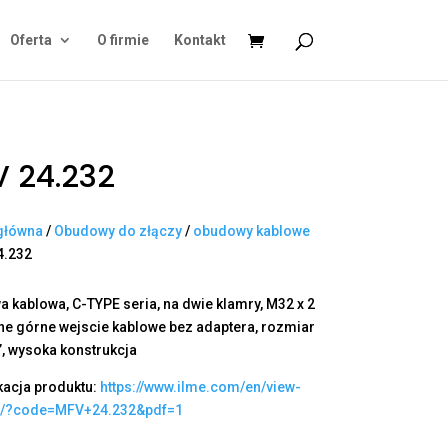
Oferta
O firmie
Kontakt
 24.232
główna
/
Obudowy do złączy
/
obudowy kablowe
4.232
 kablowa, C-TYPE seria, na dwie klamry, M32 x 2
e górne wejscie kablowe bez adaptera, rozmiar
”, wysoka konstrukcja
kacja produktu:
https://www.ilme.com/en/view-
t/?code=MFV+24.232&pdf=1