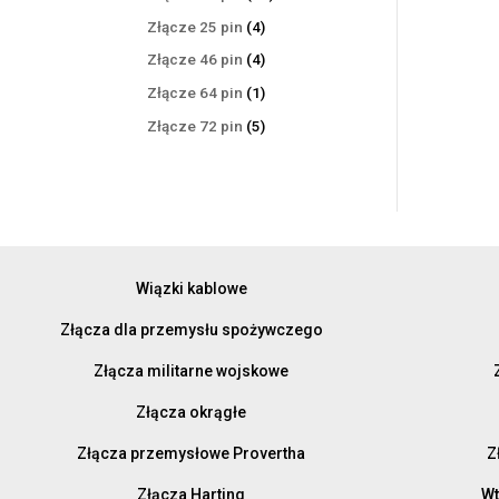
produktów
4
Złącze 25 pin
4
produkty
4
Złącze 46 pin
4
produkty
1
Złącze 64 pin
1
produkt
5
Złącze 72 pin
5
produktów
Wiązki kablowe
Złącza dla przemysłu spożywczego
Złącza militarne wojskowe
Złącza okrągłe
Złącza przemysłowe Provertha
Z
Złącza Harting
Wt