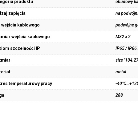
egoria produktu
obudowy k
zaj zapięcia
na podwójn
 wejścia kablowego
podwójne gó
miar wejścia kablowego
M32 x 2
iom szczelności IP
IP65 / IP66 
zmiar
size "104.27
eriał
metal
res temperaturowy pracy
-40°C…+12
ga
288