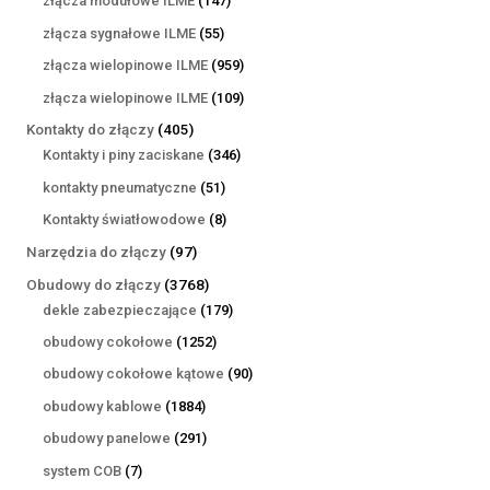
złącza modułowe ILME
147
produktów
55
złącza sygnałowe ILME
55
produktów
959
złącza wielopinowe ILME
959
produktów
109
złącza wielopinowe ILME
109
produktów
405
Kontakty do złączy
405
produktów
346
Kontakty i piny zaciskane
346
produktów
51
kontakty pneumatyczne
51
produktów
8
Kontakty światłowodowe
8
produktów
97
Narzędzia do złączy
97
produktów
3768
Obudowy do złączy
3768
produktów
179
dekle zabezpieczające
179
produktów
1252
obudowy cokołowe
1252
produkty
90
obudowy cokołowe kątowe
90
produktów
1884
obudowy kablowe
1884
produkty
291
obudowy panelowe
291
produktów
7
system COB
7