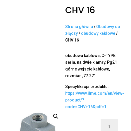
CHV 16
Strona główna
/
Obudowy do
złączy
/
obudowy kablowe
/
CHV 16
obudowa kablowa, C-TYPE
seria, na dwie klamry, Pg21
górne wejscie kablowe,
rozmiar „77.27”
Specyfikacja produktu:
https://www.ilme.com/en/view-
product/?
code=CHV+16&pdf=1
ilość
CHV