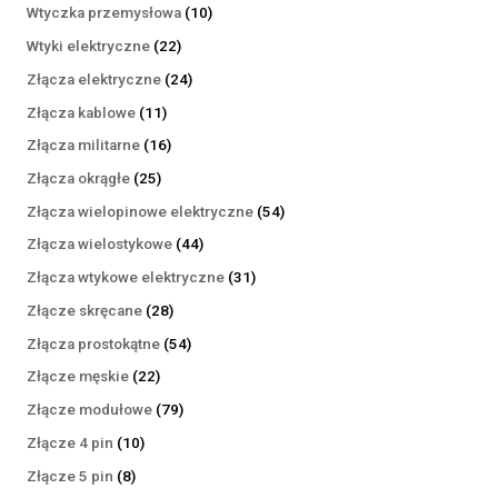
produktów
10
Wtyczka przemysłowa
10
produktów
22
Wtyki elektryczne
22
produkty
24
Złącza elektryczne
24
produkty
11
Złącza kablowe
11
produktów
16
Złącza militarne
16
produktów
25
Złącza okrągłe
25
produktów
54
Złącza wielopinowe elektryczne
54
produkty
44
Złącza wielostykowe
44
produkty
31
Złącza wtykowe elektryczne
31
produktów
28
Złącze skręcane
28
produktów
54
Złącza prostokątne
54
produkty
22
Złącze męskie
22
produkty
79
Złącze modułowe
79
produktów
10
Złącze 4 pin
10
produktów
8
Złącze 5 pin
8