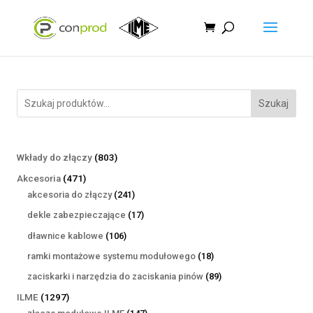
Szukaj
803
Wkłady do złączy
803
produkty
471
Akcesoria
471
produktów
241
akcesoria do złączy
241
produktów
17
dekle zabezpieczające
17
produktów
106
dławnice kablowe
106
produktów
18
ramki montażowe systemu modułowego
18
produktów
89
zaciskarki i narzędzia do zaciskania pinów
89
produktów
1297
ILME
1297
produktów
147