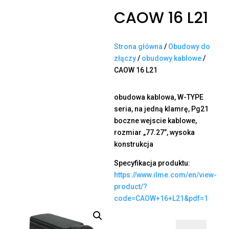
CAOW 16 L21
Strona główna
/
Obudowy do
złączy
/
obudowy kablowe
/
CAOW 16 L21
obudowa kablowa, W-TYPE
seria, na jedną klamrę, Pg21
boczne wejscie kablowe,
rozmiar „77.27”, wysoka
konstrukcja
Specyfikacja produktu:
https://www.ilme.com/en/view-
product/?
code=CAOW+16+L21&pdf=1
ilość