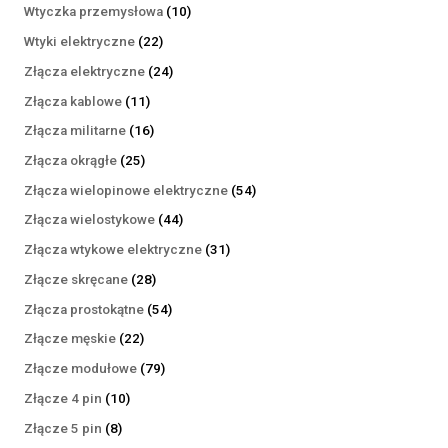
produktów
10
Wtyczka przemysłowa
10
produktów
22
Wtyki elektryczne
22
produkty
24
Złącza elektryczne
24
produkty
11
Złącza kablowe
11
produktów
16
Złącza militarne
16
produktów
25
Złącza okrągłe
25
produktów
54
Złącza wielopinowe elektryczne
54
produkty
44
Złącza wielostykowe
44
produkty
31
Złącza wtykowe elektryczne
31
produktów
28
Złącze skręcane
28
produktów
54
Złącza prostokątne
54
produkty
22
Złącze męskie
22
produkty
79
Złącze modułowe
79
produktów
10
Złącze 4 pin
10
produktów
8
Złącze 5 pin
8