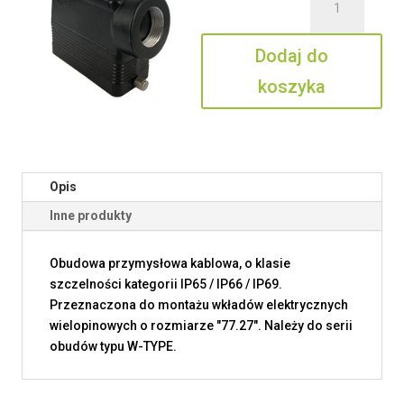
CAOW
16
Dodaj do
L21
koszyka
Opis
Inne produkty
Obudowa przymysłowa kablowa, o klasie
szczelności kategorii IP65 / IP66 / IP69.
Przeznaczona do montażu wkładów elektrycznych
wielopinowych o rozmiarze "77.27". Należy do serii
obudów typu W-TYPE.