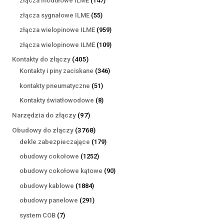
złącza modułowe ILME
147
produktów
55
złącza sygnałowe ILME
55
produktów
959
złącza wielopinowe ILME
959
produktów
109
złącza wielopinowe ILME
109
produktów
405
Kontakty do złączy
405
produktów
346
Kontakty i piny zaciskane
346
produktów
51
kontakty pneumatyczne
51
produktów
8
Kontakty światłowodowe
8
produktów
97
Narzędzia do złączy
97
produktów
3768
Obudowy do złączy
3768
produktów
179
dekle zabezpieczające
179
produktów
1252
obudowy cokołowe
1252
produkty
90
obudowy cokołowe kątowe
90
produktów
1884
obudowy kablowe
1884
produkty
291
obudowy panelowe
291
produktów
7
system COB
7