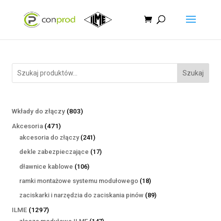
Szukaj
803
Wkłady do złączy
803
produkty
471
Akcesoria
471
produktów
241
akcesoria do złączy
241
produktów
17
dekle zabezpieczające
17
produktów
106
dławnice kablowe
106
produktów
18
ramki montażowe systemu modułowego
18
produktów
89
zaciskarki i narzędzia do zaciskania pinów
89
produktów
1297
ILME
1297
produktów
147