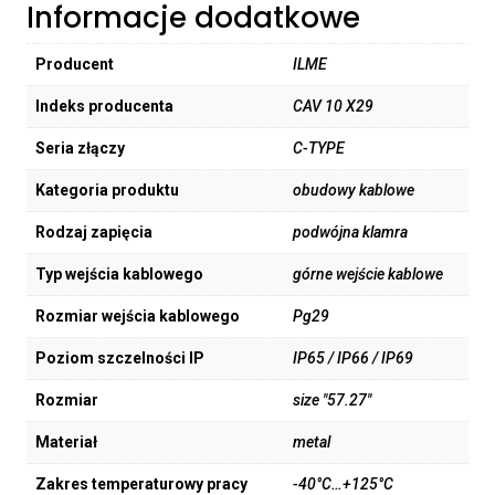
Informacje dodatkowe
Producent
ILME
Indeks producenta
CAV 10 X29
Seria złączy
C-TYPE
Kategoria produktu
obudowy kablowe
Rodzaj zapięcia
podwójna klamra
Typ wejścia kablowego
górne wejście kablowe
Rozmiar wejścia kablowego
Pg29
Poziom szczelności IP
IP65 / IP66 / IP69
Rozmiar
size "57.27"
Materiał
metal
Zakres temperaturowy pracy
-40°C…+125°C