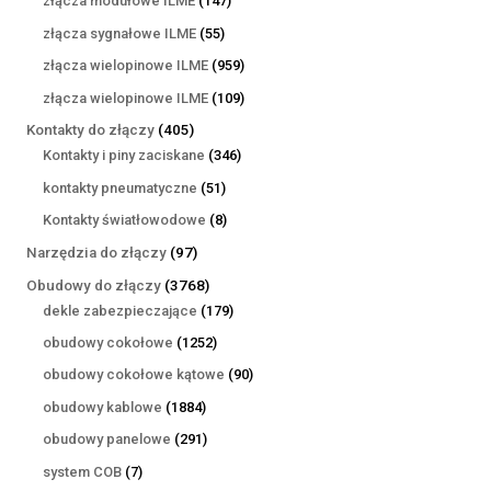
złącza modułowe ILME
147
produktów
55
złącza sygnałowe ILME
55
produktów
959
złącza wielopinowe ILME
959
produktów
109
złącza wielopinowe ILME
109
produktów
405
Kontakty do złączy
405
produktów
346
Kontakty i piny zaciskane
346
produktów
51
kontakty pneumatyczne
51
produktów
8
Kontakty światłowodowe
8
produktów
97
Narzędzia do złączy
97
produktów
3768
Obudowy do złączy
3768
produktów
179
dekle zabezpieczające
179
produktów
1252
obudowy cokołowe
1252
produkty
90
obudowy cokołowe kątowe
90
produktów
1884
obudowy kablowe
1884
produkty
291
obudowy panelowe
291
produktów
7
system COB
7