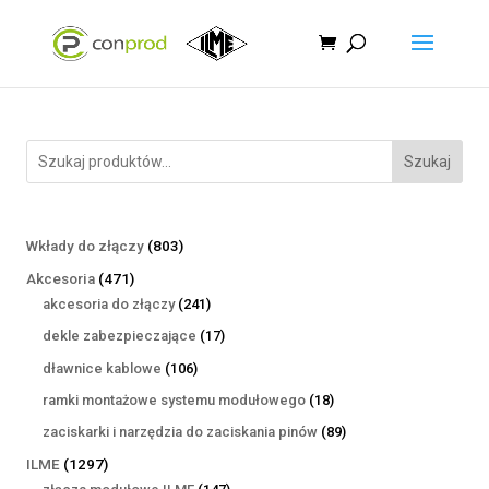
Szukaj
803
Wkłady do złączy
803
produkty
471
Akcesoria
471
produktów
241
akcesoria do złączy
241
produktów
17
dekle zabezpieczające
17
produktów
106
dławnice kablowe
106
produktów
18
ramki montażowe systemu modułowego
18
produktów
89
zaciskarki i narzędzia do zaciskania pinów
89
produktów
1297
ILME
1297
produktów
147