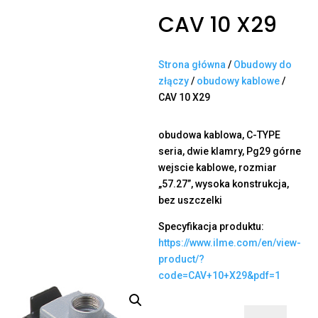
CAV 10 X29
Strona główna
/
Obudowy do
złączy
/
obudowy kablowe
/
CAV 10 X29
obudowa kablowa, C-TYPE
seria, dwie klamry, Pg29 górne
wejscie kablowe, rozmiar
„57.27”, wysoka konstrukcja,
bez uszczelki
Specyfikacja produktu:
https://www.ilme.com/en/view-
product/?
code=CAV+10+X29&pdf=1
ilość