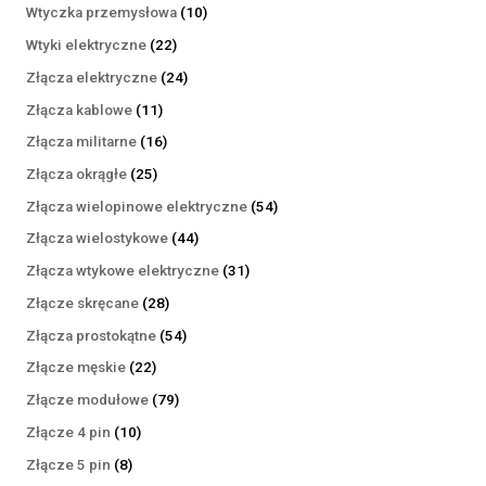
produktów
10
Wtyczka przemysłowa
10
produktów
22
Wtyki elektryczne
22
produkty
24
Złącza elektryczne
24
produkty
11
Złącza kablowe
11
produktów
16
Złącza militarne
16
produktów
25
Złącza okrągłe
25
produktów
54
Złącza wielopinowe elektryczne
54
produkty
44
Złącza wielostykowe
44
produkty
31
Złącza wtykowe elektryczne
31
produktów
28
Złącze skręcane
28
produktów
54
Złącza prostokątne
54
produkty
22
Złącze męskie
22
produkty
79
Złącze modułowe
79
produktów
10
Złącze 4 pin
10
produktów
8
Złącze 5 pin
8