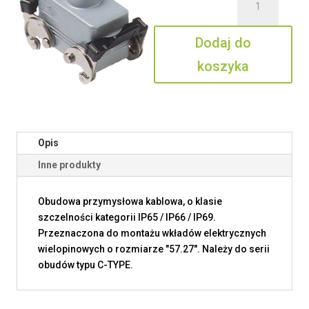
CAV
10
Dodaj do
X29
koszyka
Opis
Inne produkty
Obudowa przymysłowa kablowa, o klasie
szczelności kategorii IP65 / IP66 / IP69.
Przeznaczona do montażu wkładów elektrycznych
wielopinowych o rozmiarze "57.27". Należy do serii
obudów typu C-TYPE.