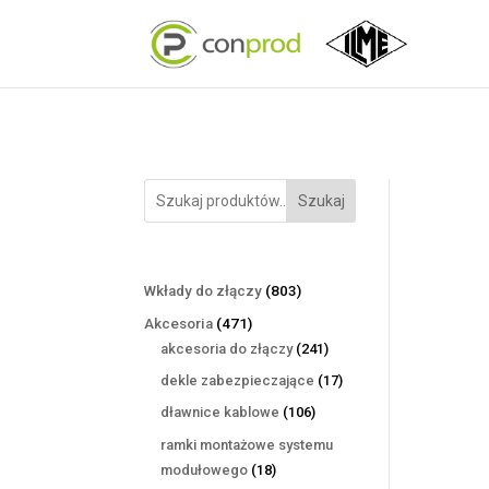
Szukaj
803
Wkłady do złączy
803
produkty
471
Akcesoria
471
produktów
241
akcesoria do złączy
241
produktów
17
dekle zabezpieczające
17
produktów
106
dławnice kablowe
106
produktów
ramki montażowe systemu
18
modułowego
18