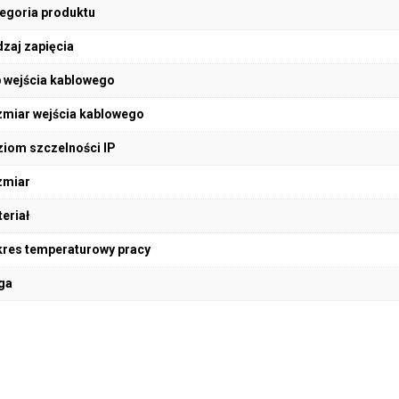
egoria produktu
zaj zapięcia
 wejścia kablowego
miar wejścia kablowego
iom szczelności IP
zmiar
eriał
res temperaturowy pracy
ga