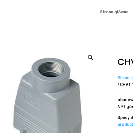
Strona główna
CHV
Strona 
/ CHVT 
obudowa
NPT gór
Specyfi
produc