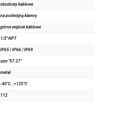
obudowy kablowe
na podwójną klamrę
górne wejście kablowe
1/2'' NPT
IP65 / IP66 / IP69
size "57.27"
metal
-40°C…+125°C
112