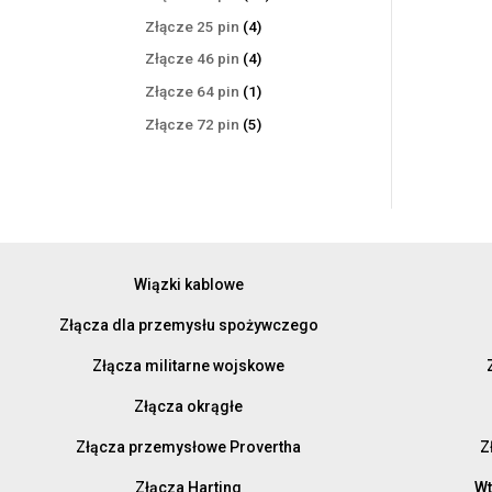
produktów
4
Złącze 25 pin
4
produkty
4
Złącze 46 pin
4
produkty
1
Złącze 64 pin
1
produkt
5
Złącze 72 pin
5
produktów
Wiązki kablowe
Złącza dla przemysłu spożywczego
Złącza militarne wojskowe
Złącza okrągłe
Złącza przemysłowe Provertha
Z
Złącza Harting
Wt