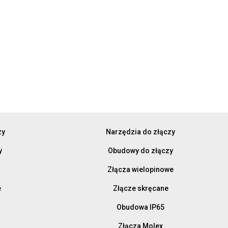
zy
Narzędzia do złączy
y
Obudowy do złączy
Złącza wielopinowe
e
Złącze skręcane
Obudowa IP65
Złącza Molex