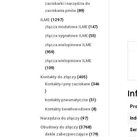
produktów
zaciskarki i narzędzia do
89
zaciskania pinów
89
produktów
1297
ILME
1297
produktów
147
złącza modułowe ILME
147
produktów
55
złącza sygnałowe ILME
55
produktów
złącza wielopinowe ILME
959
959
produktów
złącza wielopinowe ILME
109
109
produktów
405
Kontakty do złączy
405
produktów
Kontakty i piny zaciskane
346
In
346
produktów
51
kontakty pneumatyczne
51
Pr
produktów
8
Kontakty światłowodowe
8
produktów
97
Ind
Narzędzia do złączy
97
produktów
3768
Obudowy do złączy
3768
Ser
produktów
179
dekle zabezpieczające
179