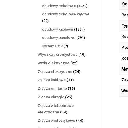
produktów
Kat
1252
obudowy cokołowe
1252
produkty
obudowy cokołowe kątowe
Rod
90
90
Typ
produktów
1884
obudowy kablowe
1884
produkty
Roz
291
obudowy panelowe
291
produktów
7
system COB
7
Poz
produktów
10
Wtyczka przemysłowa
10
Ro
produktów
22
Wtyki elektryczne
22
Mat
produkty
24
Złącza elektryczne
24
produkty
11
Zak
Złącza kablowe
11
produktów
16
Złącza militarne
16
Wa
produktów
25
Złącza okrągłe
25
produktów
Złącza wielopinowe
54
elektryczne
54
produkty
44
Złącza wielostykowe
44
produkty