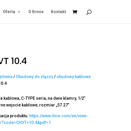
Oferta
O firmie
Kontakt
T 10.4
główna
/
Obudowy do złączy
/
obudowy kablowe
10.4
 kablowa, C-TYPE seria, na dwie klamry, 1/2”
ne wejscie kablowe, rozmiar „57.27”
kacja produktu:
https://www.ilme.com/en/view-
t/?code=CHVT+10.4&pdf=1