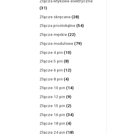
Złącza wtykowe elektryczne
31
31
produktów
28
Złącze skręcane
28
produktów
54
Złącza prostokątne
54
produkty
22
Złącze męskie
22
produkty
79
Złącze modułowe
79
produktów
10
Złącze 4 pin
10
produktów
8
Złącze 5 pin
8
produktów
12
Złącze 6 pin
12
produktów
4
Złącze 8 pin
4
produkty
14
Złącze 10 pin
14
produktów
9
Złącze 12 pin
9
produktów
2
Złącze 15 pin
2
produkty
34
Złącze 16 pin
34
produkty
4
Złącze 18 pin
4
produkty
18
Złącze 24 pin
18