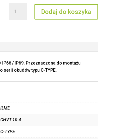
ilość
Dodaj do koszyka
CHVT
10.4
/ IP66 / IP69. Przeznaczona do montażu
o serii obudów typu C-TYPE.
ILME
CHVT 10.4
C-TYPE