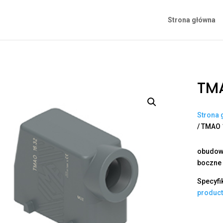
Strona główna
TMA
Strona 
/ TMAO 
obudowa
boczne 
Specyfi
produc