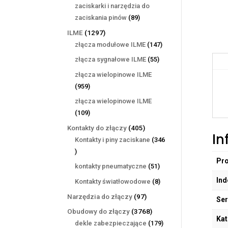
produktów
zaciskarki i narzędzia do
89
zaciskania pinów
89
produktów
1297
ILME
1297
produktów
147
złącza modułowe ILME
147
produktów
55
złącza sygnałowe ILME
55
produktów
złącza wielopinowe ILME
959
959
produktów
złącza wielopinowe ILME
109
109
produktów
405
Kontakty do złączy
405
In
produktów
Kontakty i piny zaciskane
346
346
Pr
produktów
51
kontakty pneumatyczne
51
produktów
Ind
8
Kontakty światłowodowe
8
produktów
97
Narzędzia do złączy
97
Ser
produktów
3768
Obudowy do złączy
3768
Kat
produktów
179
dekle zabezpieczające
179