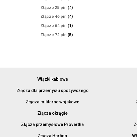
produktów
4
Złącze 25 pin
4
produkty
4
Złącze 46 pin
4
produkty
1
Złącze 64 pin
1
produkt
5
Złącze 72 pin
5
produktów
Wiązki kablowe
Złącza dla przemysłu spożywczego
Złącza militarne wojskowe
Złącza okrągłe
Złącza przemysłowe Provertha
Z
Złącza Harting
Wt