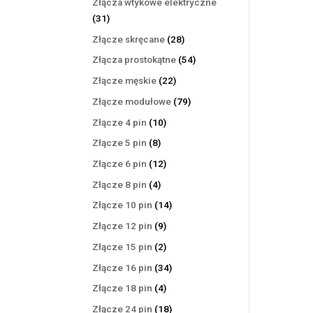
Złącza wtykowe elektryczne
31
31
produktów
28
Złącze skręcane
28
produktów
54
Złącza prostokątne
54
produkty
22
Złącze męskie
22
produkty
79
Złącze modułowe
79
produktów
10
Złącze 4 pin
10
produktów
8
Złącze 5 pin
8
produktów
12
Złącze 6 pin
12
produktów
4
Złącze 8 pin
4
produkty
14
Złącze 10 pin
14
produktów
9
Złącze 12 pin
9
produktów
2
Złącze 15 pin
2
produkty
34
Złącze 16 pin
34
produkty
4
Złącze 18 pin
4
produkty
18
Złącze 24 pin
18