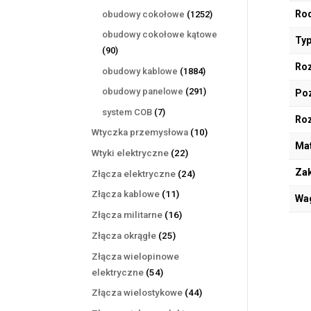
produktów
1252
Rod
obudowy cokołowe
1252
produkty
obudowy cokołowe kątowe
Typ
90
90
produktów
Roz
1884
obudowy kablowe
1884
produkty
291
obudowy panelowe
291
Poz
produktów
7
system COB
7
Ro
produktów
10
Wtyczka przemysłowa
10
Mat
produktów
22
Wtyki elektryczne
22
produkty
Zak
24
Złącza elektryczne
24
produkty
11
Złącza kablowe
11
Wa
produktów
16
Złącza militarne
16
produktów
25
Złącza okrągłe
25
produktów
Złącza wielopinowe
54
elektryczne
54
produkty
44
Złącza wielostykowe
44
produkty