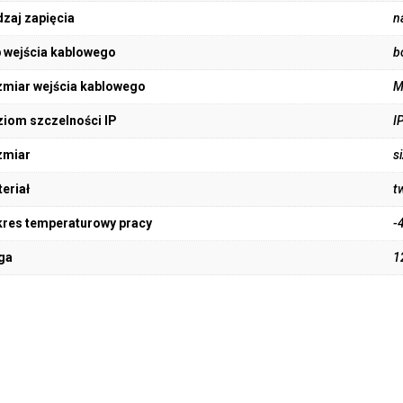
zaj zapięcia
n
 wejścia kablowego
b
miar wejścia kablowego
M
iom szczelności IP
I
zmiar
s
eriał
t
res temperaturowy pracy
-
ga
1