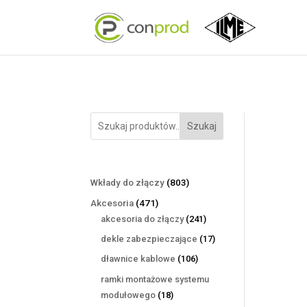
Szukaj
803
Wkłady do złączy
803
produkty
471
Akcesoria
471
produktów
241
akcesoria do złączy
241
produktów
17
dekle zabezpieczające
17
produktów
106
dławnice kablowe
106
produktów
ramki montażowe systemu
18
modułowego
18