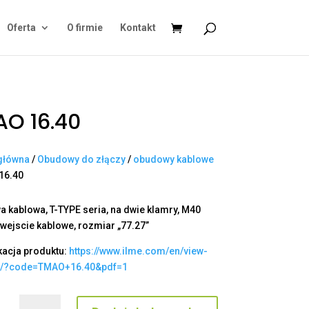
Oferta
O firmie
Kontakt
O 16.40
główna
/
Obudowy do złączy
/
obudowy kablowe
16.40
 kablowa, T-TYPE seria, na dwie klamry, M40
wejscie kablowe, rozmiar „77.27”
kacja produktu:
https://www.ilme.com/en/view-
t/?code=TMAO+16.40&pdf=1
ilość