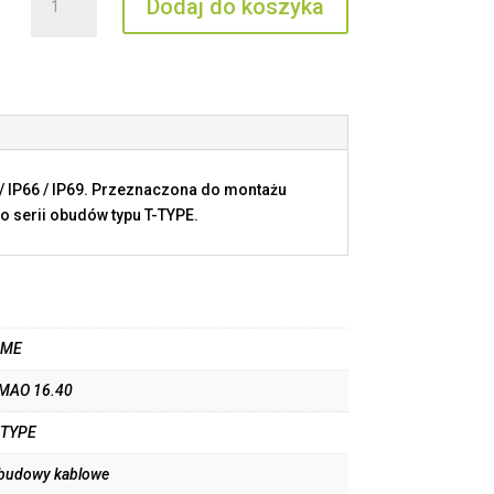
Dodaj do koszyka
TMAO
16.40
/ IP66 / IP69. Przeznaczona do montażu
o serii obudów typu T-TYPE.
LME
MAO 16.40
-TYPE
budowy kablowe