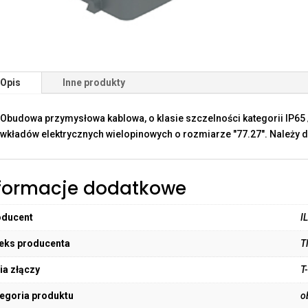
Opis
Inne produkty
Obudowa przymysłowa kablowa, o klasie szczelności kategorii IP65 
wkładów elektrycznych wielopinowych o rozmiarze "77.27". Należy d
formacje dodatkowe
oducent
I
eks producenta
T
ia złączy
T
egoria produktu
o