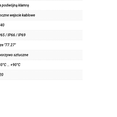
a podwójną klamrę
oczne wejscie kablowe
40
P65 / IP66 / IP69
ize "77.27"
worzywo sztuczne
40°C … +90°C
20