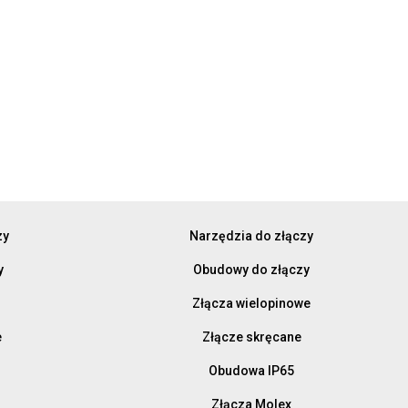
zy
Narzędzia do złączy
y
Obudowy do złączy
Złącza wielopinowe
e
Złącze skręcane
Obudowa IP65
Złącza Molex