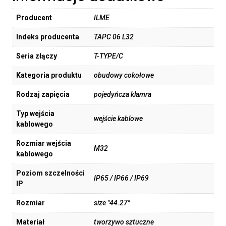
Producent
ILME
Indeks producenta
TAPC 06 L32
Seria złączy
T-TYPE/C
Kategoria produktu
obudowy cokołowe
Rodzaj zapięcia
pojedyńcza klamra
Typ wejścia
wejście kablowe
kablowego
Rozmiar wejścia
M32
kablowego
Poziom szczelności
IP65 / IP66 / IP69
IP
Rozmiar
size "44.27"
Materiał
tworzywo sztuczne