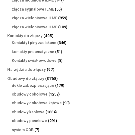
złącza modułowe ILME
147
produktów
55
złącza sygnałowe ILME
55
produktów
959
złącza wielopinowe ILME
959
produktów
109
złącza wielopinowe ILME
109
produktów
405
Kontakty do złączy
405
produktów
346
Kontakty i piny zaciskane
346
produktów
51
kontakty pneumatyczne
51
produktów
8
Kontakty światłowodowe
8
produktów
97
Narzędzia do złączy
97
produktów
3768
Obudowy do złączy
3768
produktów
179
dekle zabezpieczające
179
produktów
1252
obudowy cokołowe
1252
produkty
90
obudowy cokołowe kątowe
90
produktów
1884
obudowy kablowe
1884
produkty
291
obudowy panelowe
291
produktów
7
system COB
7