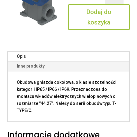
06
Dodaj do
L32
koszyka
Opis
Inne produkty
Obudowa gniazda cokołowa, o klasie szczelności
kategorii IP65 / IP66 / IP69. Przeznaczona do
montażu wkładów elektrycznych wielopinowych o
rozmiarze "44.27". Należy do serii obudów typu T-
TYPE/C.
Informacje dodatkowe