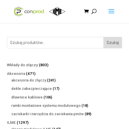
Szukaj
803
Wkłady do złączy
803
produkty
471
Akcesoria
471
produktów
241
akcesoria do złączy
241
produktów
17
dekle zabezpieczające
17
produktów
106
dławnice kablowe
106
produktów
18
ramki montażowe systemu modułowego
18
produktów
89
zaciskarki i narzędzia do zaciskania pinów
89
produktów
1297
ILME
1297
produktów
147