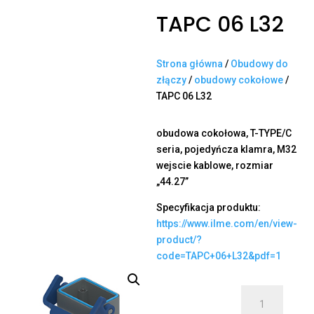
TAPC 06 L32
Strona główna
/
Obudowy do
złączy
/
obudowy cokołowe
/
TAPC 06 L32
obudowa cokołowa, T-TYPE/C
seria, pojedyńcza klamra, M32
wejscie kablowe, rozmiar
„44.27”
Specyfikacja produktu:
https://www.ilme.com/en/view-
product/?
code=TAPC+06+L32&pdf=1
ilość
TAPC