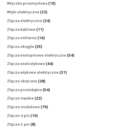
produktów
10
Wtyczka przemysłowa
10
produktów
22
Wtyki elektryczne
22
produkty
24
Złącza elektryczne
24
produkty
11
Złącza kablowe
11
produktów
16
Złącza militarne
16
produktów
25
Złącza okrągłe
25
produktów
54
Złącza wielopinowe elektryczne
54
produkty
44
Złącza wielostykowe
44
produkty
31
Złącza wtykowe elektryczne
31
produktów
28
Złącze skręcane
28
produktów
54
Złącza prostokątne
54
produkty
22
Złącze męskie
22
produkty
79
Złącze modułowe
79
produktów
10
Złącze 4 pin
10
produktów
8
Złącze 5 pin
8