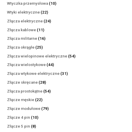
produktów
10
Wtyczka przemysłowa
10
produktów
22
Wtyki elektryczne
22
produkty
24
Złącza elektryczne
24
produkty
11
Złącza kablowe
11
produktów
16
Złącza militarne
16
produktów
25
Złącza okrągłe
25
produktów
54
Złącza wielopinowe elektryczne
54
produkty
44
Złącza wielostykowe
44
produkty
31
Złącza wtykowe elektryczne
31
produktów
28
Złącze skręcane
28
produktów
54
Złącza prostokątne
54
produkty
22
Złącze męskie
22
produkty
79
Złącze modułowe
79
produktów
10
Złącze 4 pin
10
produktów
8
Złącze 5 pin
8