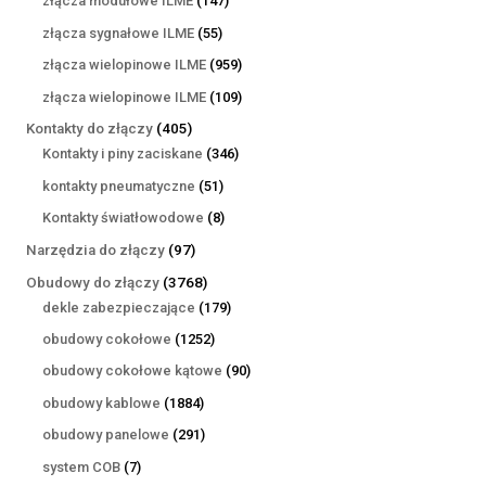
złącza modułowe ILME
147
produktów
55
złącza sygnałowe ILME
55
produktów
959
złącza wielopinowe ILME
959
produktów
109
złącza wielopinowe ILME
109
produktów
405
Kontakty do złączy
405
produktów
346
Kontakty i piny zaciskane
346
produktów
51
kontakty pneumatyczne
51
produktów
8
Kontakty światłowodowe
8
produktów
97
Narzędzia do złączy
97
produktów
3768
Obudowy do złączy
3768
produktów
179
dekle zabezpieczające
179
produktów
1252
obudowy cokołowe
1252
produkty
90
obudowy cokołowe kątowe
90
produktów
1884
obudowy kablowe
1884
produkty
291
obudowy panelowe
291
produktów
7
system COB
7