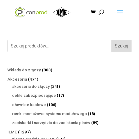
Szukaj
803
Wkłady do złączy
803
produkty
471
Akcesoria
471
produktów
241
akcesoria do złączy
241
produktów
17
dekle zabezpieczające
17
produktów
106
dławnice kablowe
106
produktów
18
ramki montażowe systemu modułowego
18
produktów
89
zaciskarki i narzędzia do zaciskania pinów
89
produktów
1297
ILME
1297
produktów
147