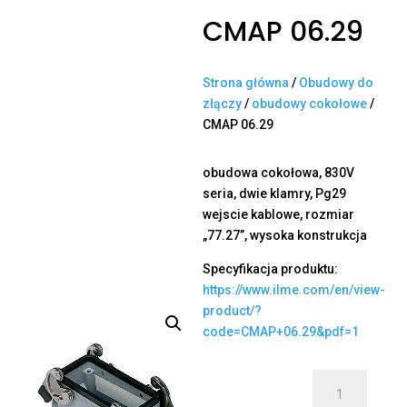
CMAP 06.29
Strona główna
/
Obudowy do
złączy
/
obudowy cokołowe
/
CMAP 06.29
obudowa cokołowa, 830V
seria, dwie klamry, Pg29
wejscie kablowe, rozmiar
„77.27”, wysoka konstrukcja
Specyfikacja produktu:
https://www.ilme.com/en/view-
product/?
code=CMAP+06.29&pdf=1
ilość
CMAP