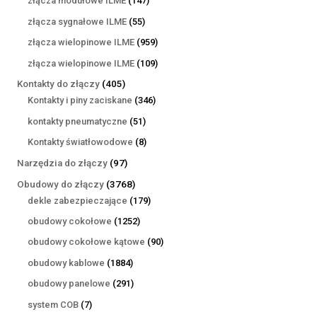
złącza modułowe ILME
147
produktów
55
złącza sygnałowe ILME
55
produktów
959
złącza wielopinowe ILME
959
produktów
109
złącza wielopinowe ILME
109
produktów
405
Kontakty do złączy
405
produktów
346
Kontakty i piny zaciskane
346
produktów
51
kontakty pneumatyczne
51
produktów
8
Kontakty światłowodowe
8
produktów
97
Narzędzia do złączy
97
produktów
3768
Obudowy do złączy
3768
produktów
179
dekle zabezpieczające
179
produktów
1252
obudowy cokołowe
1252
produkty
90
obudowy cokołowe kątowe
90
produktów
1884
obudowy kablowe
1884
produkty
291
obudowy panelowe
291
produktów
7
system COB
7