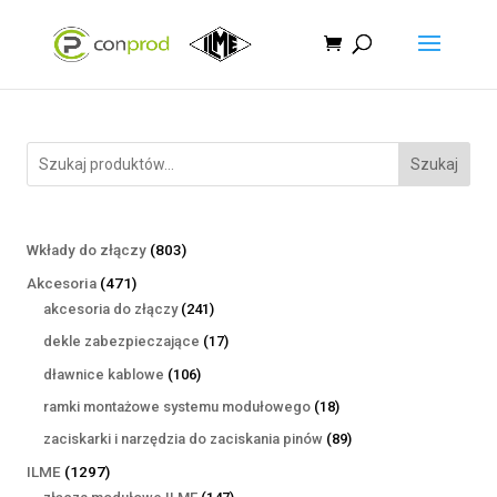
Szukaj
803
Wkłady do złączy
803
produkty
471
Akcesoria
471
produktów
241
akcesoria do złączy
241
produktów
17
dekle zabezpieczające
17
produktów
106
dławnice kablowe
106
produktów
18
ramki montażowe systemu modułowego
18
produktów
89
zaciskarki i narzędzia do zaciskania pinów
89
produktów
1297
ILME
1297
produktów
147