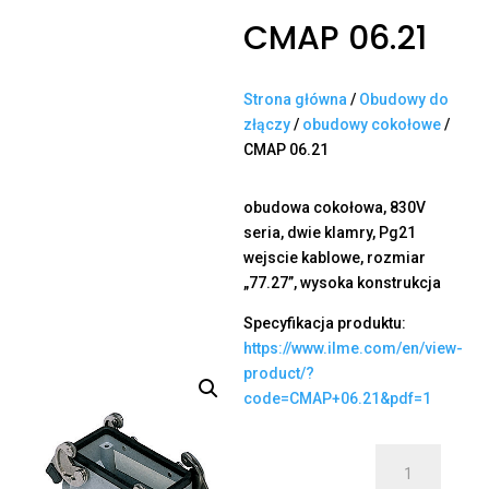
CMAP 06.21
Strona główna
/
Obudowy do
złączy
/
obudowy cokołowe
/
CMAP 06.21
obudowa cokołowa, 830V
seria, dwie klamry, Pg21
wejscie kablowe, rozmiar
„77.27”, wysoka konstrukcja
Specyfikacja produktu:
https://www.ilme.com/en/view-
product/?
code=CMAP+06.21&pdf=1
ilość
CMAP