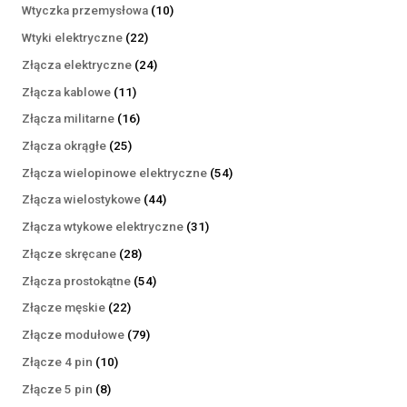
produktów
10
Wtyczka przemysłowa
10
produktów
22
Wtyki elektryczne
22
produkty
24
Złącza elektryczne
24
produkty
11
Złącza kablowe
11
produktów
16
Złącza militarne
16
produktów
25
Złącza okrągłe
25
produktów
54
Złącza wielopinowe elektryczne
54
produkty
44
Złącza wielostykowe
44
produkty
31
Złącza wtykowe elektryczne
31
produktów
28
Złącze skręcane
28
produktów
54
Złącza prostokątne
54
produkty
22
Złącze męskie
22
produkty
79
Złącze modułowe
79
produktów
10
Złącze 4 pin
10
produktów
8
Złącze 5 pin
8