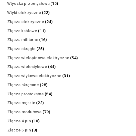
produktów
10
Wtyczka przemysłowa
10
produktów
22
Wtyki elektryczne
22
produkty
24
Złącza elektryczne
24
produkty
11
Złącza kablowe
11
produktów
16
Złącza militarne
16
produktów
25
Złącza okrągłe
25
produktów
54
Złącza wielopinowe elektryczne
54
produkty
44
Złącza wielostykowe
44
produkty
31
Złącza wtykowe elektryczne
31
produktów
28
Złącze skręcane
28
produktów
54
Złącza prostokątne
54
produkty
22
Złącze męskie
22
produkty
79
Złącze modułowe
79
produktów
10
Złącze 4 pin
10
produktów
8
Złącze 5 pin
8