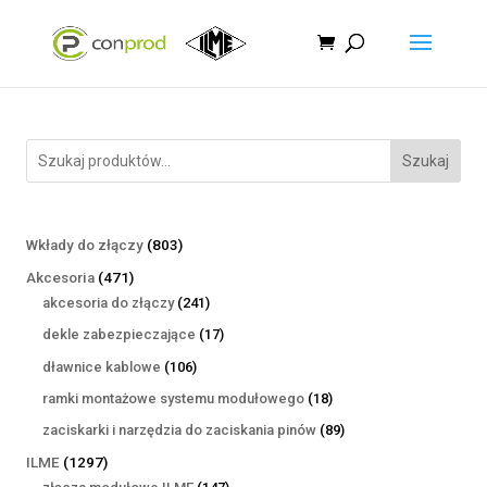
Szukaj
803
Wkłady do złączy
803
produkty
471
Akcesoria
471
produktów
241
akcesoria do złączy
241
produktów
17
dekle zabezpieczające
17
produktów
106
dławnice kablowe
106
produktów
18
ramki montażowe systemu modułowego
18
produktów
89
zaciskarki i narzędzia do zaciskania pinów
89
produktów
1297
ILME
1297
produktów
147