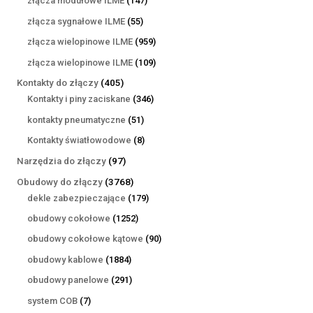
złącza modułowe ILME
147
produktów
55
złącza sygnałowe ILME
55
produktów
959
złącza wielopinowe ILME
959
produktów
109
złącza wielopinowe ILME
109
produktów
405
Kontakty do złączy
405
produktów
346
Kontakty i piny zaciskane
346
produktów
51
kontakty pneumatyczne
51
produktów
8
Kontakty światłowodowe
8
produktów
97
Narzędzia do złączy
97
produktów
3768
Obudowy do złączy
3768
produktów
179
dekle zabezpieczające
179
produktów
1252
obudowy cokołowe
1252
produkty
90
obudowy cokołowe kątowe
90
produktów
1884
obudowy kablowe
1884
produkty
291
obudowy panelowe
291
produktów
7
system COB
7