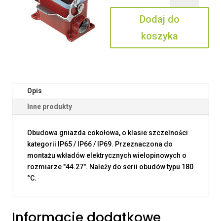
06
Dodaj do
L
koszyka
Opis
Inne produkty
Obudowa gniazda cokołowa, o klasie szczelności
kategorii IP65 / IP66 / IP69. Przeznaczona do
montażu wkładów elektrycznych wielopinowych o
rozmiarze "44.27". Należy do serii obudów typu 180
°C.
Informacje dodatkowe