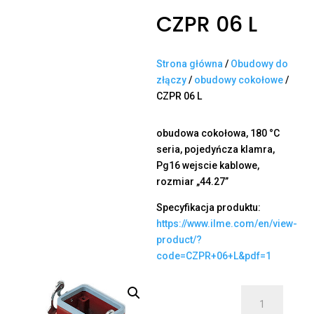
CZPR 06 L
Strona główna
/
Obudowy do
złączy
/
obudowy cokołowe
/
CZPR 06 L
obudowa cokołowa, 180 °C
seria, pojedyńcza klamra,
Pg16 wejscie kablowe,
rozmiar „44.27”
Specyfikacja produktu:
https://www.ilme.com/en/view-
product/?
code=CZPR+06+L&pdf=1
ilość
CZPR