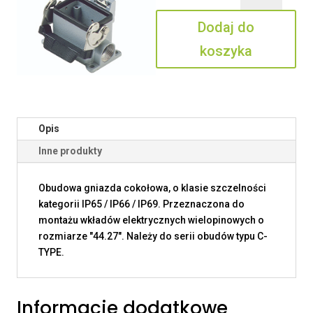
06
Dodaj do
LS20
koszyka
Opis
Inne produkty
Obudowa gniazda cokołowa, o klasie szczelności
kategorii IP65 / IP66 / IP69. Przeznaczona do
montażu wkładów elektrycznych wielopinowych o
rozmiarze "44.27". Należy do serii obudów typu C-
TYPE.
Informacje dodatkowe