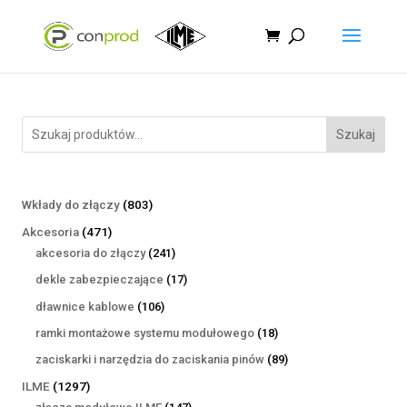
Szukaj
803
Wkłady do złączy
803
produkty
471
Akcesoria
471
produktów
241
akcesoria do złączy
241
produktów
17
dekle zabezpieczające
17
produktów
106
dławnice kablowe
106
produktów
18
ramki montażowe systemu modułowego
18
produktów
89
zaciskarki i narzędzia do zaciskania pinów
89
produktów
1297
ILME
1297
produktów
147