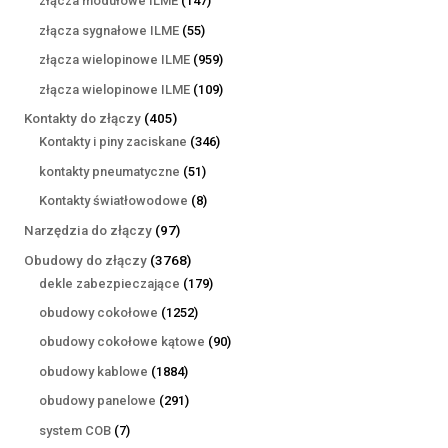
złącza modułowe ILME
147
produktów
55
złącza sygnałowe ILME
55
produktów
959
złącza wielopinowe ILME
959
produktów
109
złącza wielopinowe ILME
109
produktów
405
Kontakty do złączy
405
produktów
346
Kontakty i piny zaciskane
346
produktów
51
kontakty pneumatyczne
51
produktów
8
Kontakty światłowodowe
8
produktów
97
Narzędzia do złączy
97
produktów
3768
Obudowy do złączy
3768
produktów
179
dekle zabezpieczające
179
produktów
1252
obudowy cokołowe
1252
produkty
90
obudowy cokołowe kątowe
90
produktów
1884
obudowy kablowe
1884
produkty
291
obudowy panelowe
291
produktów
7
system COB
7