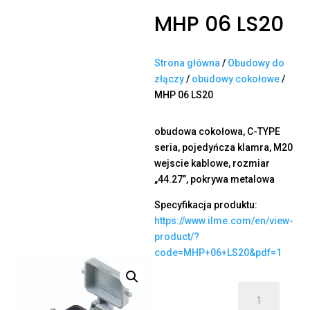
MHP 06 LS20
Strona główna
/
Obudowy do
złączy
/
obudowy cokołowe
/
MHP 06 LS20
obudowa cokołowa, C-TYPE
seria, pojedyńcza klamra, M20
wejscie kablowe, rozmiar
„44.27”, pokrywa metalowa
Specyfikacja produktu:
https://www.ilme.com/en/view-
product/?
code=MHP+06+LS20&pdf=1
ilość
MHP