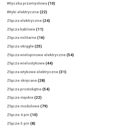
produktów
10
Wtyczka przemysłowa
10
produktów
22
Wtyki elektryczne
22
produkty
24
Złącza elektryczne
24
produkty
11
Złącza kablowe
11
produktów
16
Złącza militarne
16
produktów
25
Złącza okrągłe
25
produktów
54
Złącza wielopinowe elektryczne
54
produkty
44
Złącza wielostykowe
44
produkty
31
Złącza wtykowe elektryczne
31
produktów
28
Złącze skręcane
28
produktów
54
Złącza prostokątne
54
produkty
22
Złącze męskie
22
produkty
79
Złącze modułowe
79
produktów
10
Złącze 4 pin
10
produktów
8
Złącze 5 pin
8