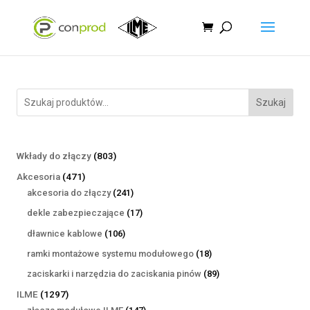
Szukaj
803
Wkłady do złączy
803
produkty
471
Akcesoria
471
produktów
241
akcesoria do złączy
241
produktów
17
dekle zabezpieczające
17
produktów
106
dławnice kablowe
106
produktów
18
ramki montażowe systemu modułowego
18
produktów
89
zaciskarki i narzędzia do zaciskania pinów
89
produktów
1297
ILME
1297
produktów
147