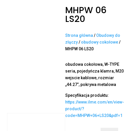
MHPW 06
LS20
Strona główna
/
Obudowy do
złączy
/
obudowy cokołowe
/
MHPW 06 LS20
obudowa cokołowa, W-TYPE
seria, pojedyńcza klamra, M20
wejscie kablowe, rozmiar
„44.27”, pokrywa metalowa
Specyfikacja produktu:
https://www.ilme.com/en/view-
product/?
code=MHPW+06+LS20&pdf=1
ilość