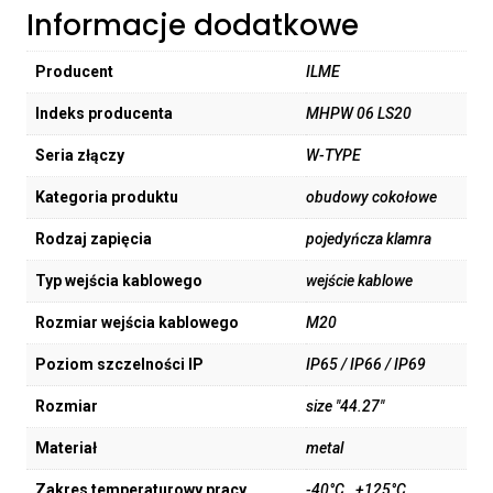
Informacje dodatkowe
Producent
ILME
Indeks producenta
MHPW 06 LS20
Seria złączy
W-TYPE
Kategoria produktu
obudowy cokołowe
Rodzaj zapięcia
pojedyńcza klamra
Typ wejścia kablowego
wejście kablowe
Rozmiar wejścia kablowego
M20
Poziom szczelności IP
IP65 / IP66 / IP69
Rozmiar
size "44.27"
Materiał
metal
Zakres temperaturowy pracy
-40°C…+125°C