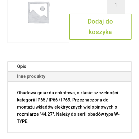
MHPW
06
Dodaj do
LS20
koszyka
Opis
Inne produkty
Obudowa gniazda cokołowa, o klasie szczelności
kategorii IP65 / IP66 / IP69. Przeznaczona do
montażu wkładów elektrycznych wielopinowych o
rozmiarze "44.27". Należy do serii obudów typu W-
TYPE.