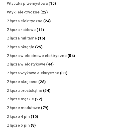
produktów
10
Wtyczka przemysłowa
10
produktów
22
Wtyki elektryczne
22
produkty
24
Złącza elektryczne
24
produkty
11
Złącza kablowe
11
produktów
16
Złącza militarne
16
produktów
25
Złącza okrągłe
25
produktów
54
Złącza wielopinowe elektryczne
54
produkty
44
Złącza wielostykowe
44
produkty
31
Złącza wtykowe elektryczne
31
produktów
28
Złącze skręcane
28
produktów
54
Złącza prostokątne
54
produkty
22
Złącze męskie
22
produkty
79
Złącze modułowe
79
produktów
10
Złącze 4 pin
10
produktów
8
Złącze 5 pin
8