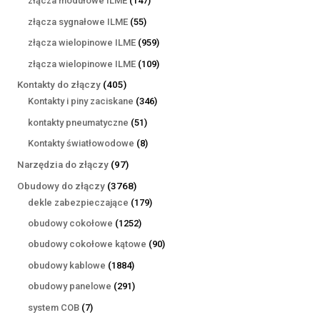
złącza modułowe ILME
147
produktów
55
złącza sygnałowe ILME
55
produktów
959
złącza wielopinowe ILME
959
produktów
109
złącza wielopinowe ILME
109
produktów
405
Kontakty do złączy
405
produktów
346
Kontakty i piny zaciskane
346
produktów
51
kontakty pneumatyczne
51
produktów
8
Kontakty światłowodowe
8
produktów
97
Narzędzia do złączy
97
produktów
3768
Obudowy do złączy
3768
produktów
179
dekle zabezpieczające
179
produktów
1252
obudowy cokołowe
1252
produkty
90
obudowy cokołowe kątowe
90
produktów
1884
obudowy kablowe
1884
produkty
291
obudowy panelowe
291
produktów
7
system COB
7