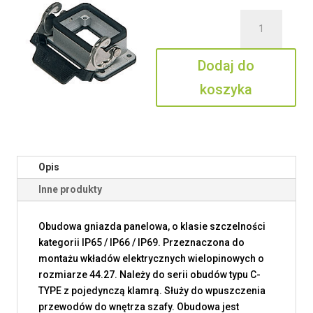
ilość
CHI
06
Dodaj do
L
koszyka
Opis
Inne produkty
Obudowa gniazda panelowa, o klasie szczelności
kategorii IP65 / IP66 / IP69. Przeznaczona do
montażu wkładów elektrycznych wielopinowych o
rozmiarze 44.27. Należy do serii obudów typu C-
TYPE z pojedynczą klamrą. Służy do wpuszczenia
przewodów do wnętrza szafy. Obudowa jest