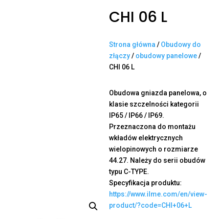
CHI 06 L
Strona główna
/
Obudowy do
złączy
/
obudowy panelowe
/
CHI 06 L
Obudowa gniazda panelowa, o
klasie szczelności kategorii
IP65 / IP66 / IP69.
Przeznaczona do montażu
wkładów elektrycznych
wielopinowych o rozmiarze
44.27. Należy do serii obudów
typu C-TYPE.
Specyfikacja produktu:
https://www.ilme.com/en/view-
product/?code=CHI+06+L