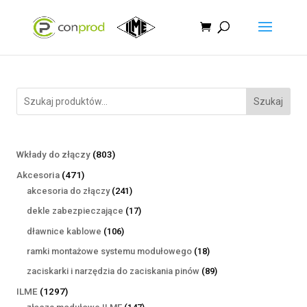
Szukaj
803
Wkłady do złączy
803
produkty
471
Akcesoria
471
produktów
241
akcesoria do złączy
241
produktów
17
dekle zabezpieczające
17
produktów
106
dławnice kablowe
106
produktów
18
ramki montażowe systemu modułowego
18
produktów
89
zaciskarki i narzędzia do zaciskania pinów
89
produktów
1297
ILME
1297
produktów
147