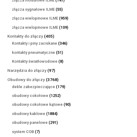
złącza modułowe ILME
147
produktów
55
złącza sygnałowe ILME
55
produktów
959
złącza wielopinowe ILME
959
produktów
109
złącza wielopinowe ILME
109
produktów
405
Kontakty do złączy
405
produktów
346
Kontakty i piny zaciskane
346
produktów
51
kontakty pneumatyczne
51
produktów
8
Kontakty światłowodowe
8
produktów
97
Narzędzia do złączy
97
produktów
3768
Obudowy do złączy
3768
produktów
179
dekle zabezpieczające
179
produktów
1252
obudowy cokołowe
1252
produkty
90
obudowy cokołowe kątowe
90
produktów
1884
obudowy kablowe
1884
produkty
291
obudowy panelowe
291
produktów
7
system COB
7