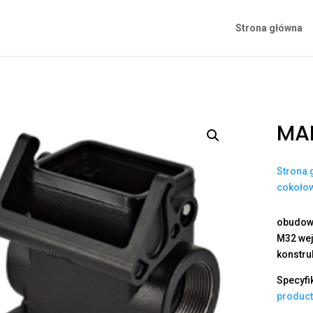
Strona główna
MAP
Strona 
cokoło
obudowa
M32 wej
konstru
Specyfi
produc