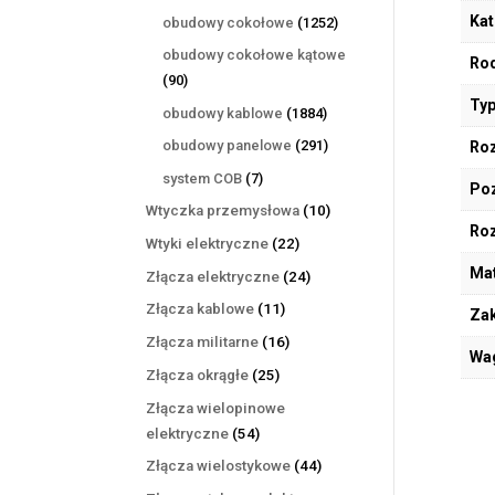
produktów
Kat
1252
obudowy cokołowe
1252
produkty
obudowy cokołowe kątowe
Rod
90
90
Typ
produktów
1884
obudowy kablowe
1884
produkty
291
obudowy panelowe
291
Roz
produktów
7
system COB
7
Poz
produktów
10
Wtyczka przemysłowa
10
Ro
produktów
22
Wtyki elektryczne
22
produkty
Mat
24
Złącza elektryczne
24
produkty
11
Złącza kablowe
11
Zak
produktów
16
Złącza militarne
16
Wa
produktów
25
Złącza okrągłe
25
produktów
Złącza wielopinowe
54
elektryczne
54
produkty
44
Złącza wielostykowe
44
produkty