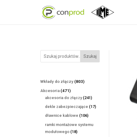
Szukaj
803
Wkłady do złączy
803
produkty
471
Akcesoria
471
produktów
241
akcesoria do złączy
241
produktów
17
dekle zabezpieczające
17
produktów
106
dławnice kablowe
106
produktów
ramki montażowe systemu
18
modułowego
18