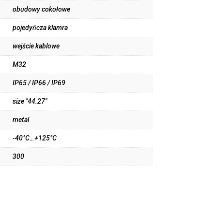
obudowy cokołowe
pojedyńcza klamra
wejście kablowe
M32
IP65 / IP66 / IP69
size "44.27"
metal
-40°C…+125°C
300