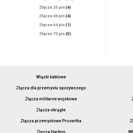
produktów
4
Złącze 25 pin
4
produkty
4
Złącze 46 pin
4
produkty
1
Złącze 64 pin
1
produkt
5
Złącze 72 pin
5
produktów
Wiązki kablowe
Złącza dla przemysłu spożywczego
Złącza militarne wojskowe
Złącza okrągłe
Złącza przemysłowe Provertha
Z
Złącza Harting
Wt