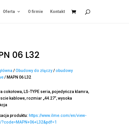
Oferta
O firmie
Kontakt
N 06 L32
główna
/
Obudowy do złączy
/
obudowy
we
/ MAPN 06 L32
 cokołowa, LS-TYPE seria, pojedyńcza klamra,
scie kablowe, rozmiar „44.27”, wysoka
kcja
kacja produktu:
https://www.ilme.com/en/view-
t/?code=MAPN+06+L32&pdf=1