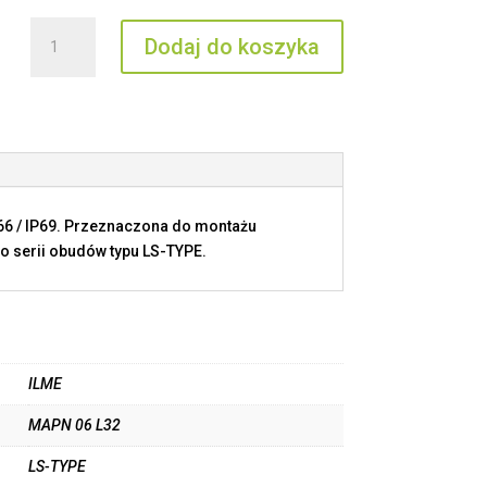
ilość
Dodaj do koszyka
MAPN
06
L32
P66 / IP69. Przeznaczona do montażu
o serii obudów typu LS-TYPE.
ILME
MAPN 06 L32
LS-TYPE