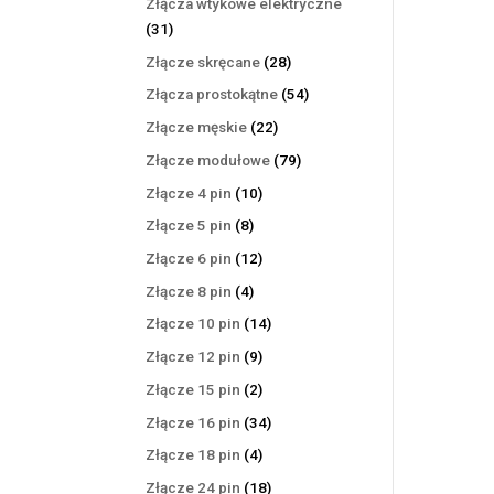
Złącza wtykowe elektryczne
31
31
produktów
28
Złącze skręcane
28
produktów
54
Złącza prostokątne
54
produkty
22
Złącze męskie
22
produkty
79
Złącze modułowe
79
produktów
10
Złącze 4 pin
10
produktów
8
Złącze 5 pin
8
produktów
12
Złącze 6 pin
12
produktów
4
Złącze 8 pin
4
produkty
14
Złącze 10 pin
14
produktów
9
Złącze 12 pin
9
produktów
2
Złącze 15 pin
2
produkty
34
Złącze 16 pin
34
produkty
4
Złącze 18 pin
4
produkty
18
Złącze 24 pin
18