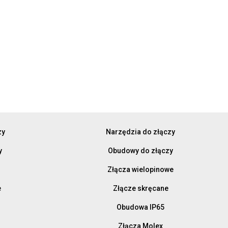
zy
Narzędzia do złączy
y
Obudowy do złączy
Złącza wielopinowe
e
Złącze skręcane
Obudowa IP65
Złącza Molex