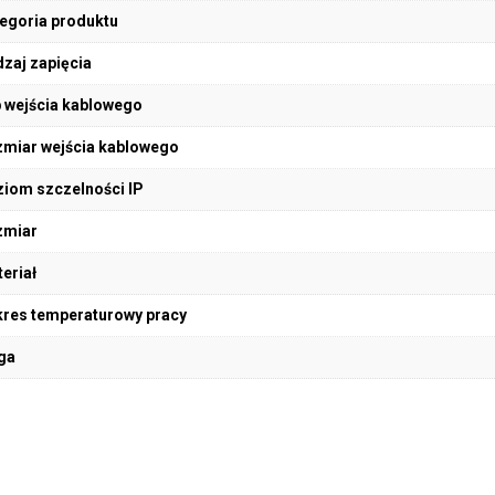
egoria produktu
zaj zapięcia
 wejścia kablowego
miar wejścia kablowego
iom szczelności IP
zmiar
eriał
res temperaturowy pracy
ga