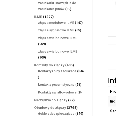
produktów
zaciskarki i narzędzia do
89
zaciskania pinów
89
produktów
1297
ILME
1297
produktów
147
złącza modułowe ILME
147
produktów
55
złącza sygnałowe ILME
55
produktów
złącza wielopinowe ILME
959
959
produktów
złącza wielopinowe ILME
109
109
produktów
405
Kontakty do złączy
405
produktów
Kontakty i piny zaciskane
346
346
In
produktów
51
kontakty pneumatyczne
51
produktów
Pr
8
Kontakty światłowodowe
8
produktów
97
Narzędzia do złączy
97
Ind
produktów
3768
Obudowy do złączy
3768
Ser
produktów
179
dekle zabezpieczające
179