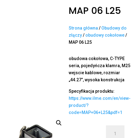
MAP 06 L25
Strona główna
/
Obudowy do
złączy
/
obudowy cokołowe
/
MAP 06 L25
obudowa cokołowa, C-TYPE
seria, pojedyńcza klamra, M25
wejscie kablowe, rozmiar
„44.27”, wysoka konstrukcja
Specyfikacja produktu:
https://www.ilme.com/en/view-
product/?
code=MAP+06+L25&pdf=1
ilość
MAP