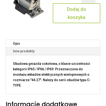
06
Dodaj do
L25
koszyka
Opis
Inne produkty
Obudowa gniazda cokołowa, o klasie szczelności
kategorii IP65 / IP66 / IP69. Przeznaczona do
montażu wkładów elektrycznych wielopinowych o
rozmiarze "44.27". Należy do serii obudów typu C-
TYPE.
Informacje dodatkowe