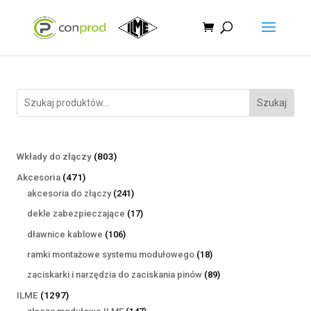
Szukaj
803
Wkłady do złączy
803
produkty
471
Akcesoria
471
produktów
241
akcesoria do złączy
241
produktów
17
dekle zabezpieczające
17
produktów
106
dławnice kablowe
106
produktów
18
ramki montażowe systemu modułowego
18
produktów
89
zaciskarki i narzędzia do zaciskania pinów
89
produktów
1297
ILME
1297
produktów
147