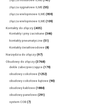
złącza modułowe ILME
147
produktów
55
złącza sygnałowe ILME
55
produktów
959
złącza wielopinowe ILME
959
produktów
109
złącza wielopinowe ILME
109
produktów
405
Kontakty do złączy
405
produktów
346
Kontakty i piny zaciskane
346
produktów
51
kontakty pneumatyczne
51
produktów
8
Kontakty światłowodowe
8
produktów
97
Narzędzia do złączy
97
produktów
3768
Obudowy do złączy
3768
produktów
179
dekle zabezpieczające
179
produktów
1252
obudowy cokołowe
1252
produkty
90
obudowy cokołowe kątowe
90
produktów
1884
obudowy kablowe
1884
produkty
291
obudowy panelowe
291
produktów
7
system COB
7