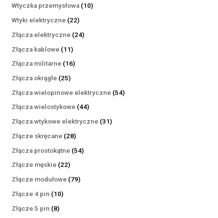
produktów
10
Wtyczka przemysłowa
10
produktów
22
Wtyki elektryczne
22
produkty
24
Złącza elektryczne
24
produkty
11
Złącza kablowe
11
produktów
16
Złącza militarne
16
produktów
25
Złącza okrągłe
25
produktów
54
Złącza wielopinowe elektryczne
54
produkty
44
Złącza wielostykowe
44
produkty
31
Złącza wtykowe elektryczne
31
produktów
28
Złącze skręcane
28
produktów
54
Złącza prostokątne
54
produkty
22
Złącze męskie
22
produkty
79
Złącze modułowe
79
produktów
10
Złącze 4 pin
10
produktów
8
Złącze 5 pin
8