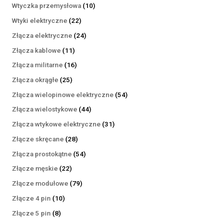
produktów
10
Wtyczka przemysłowa
10
produktów
22
Wtyki elektryczne
22
produkty
24
Złącza elektryczne
24
produkty
11
Złącza kablowe
11
produktów
16
Złącza militarne
16
produktów
25
Złącza okrągłe
25
produktów
54
Złącza wielopinowe elektryczne
54
produkty
44
Złącza wielostykowe
44
produkty
31
Złącza wtykowe elektryczne
31
produktów
28
Złącze skręcane
28
produktów
54
Złącza prostokątne
54
produkty
22
Złącze męskie
22
produkty
79
Złącze modułowe
79
produktów
10
Złącze 4 pin
10
produktów
8
Złącze 5 pin
8