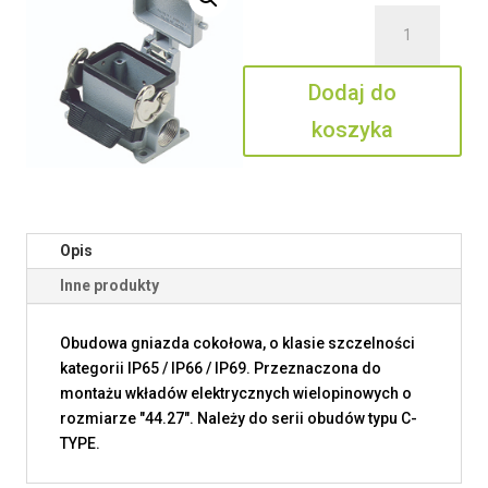
ilość
CAP
06
Dodaj do
LS2
koszyka
Opis
Inne produkty
Obudowa gniazda cokołowa, o klasie szczelności
kategorii IP65 / IP66 / IP69. Przeznaczona do
montażu wkładów elektrycznych wielopinowych o
rozmiarze "44.27". Należy do serii obudów typu C-
TYPE.