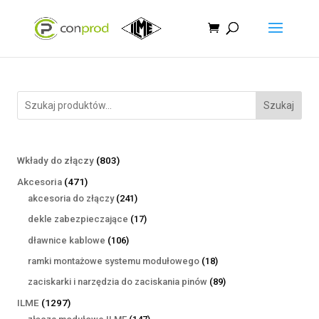
Szukaj
803
Wkłady do złączy
803
produkty
471
Akcesoria
471
produktów
241
akcesoria do złączy
241
produktów
17
dekle zabezpieczające
17
produktów
106
dławnice kablowe
106
produktów
18
ramki montażowe systemu modułowego
18
produktów
89
zaciskarki i narzędzia do zaciskania pinów
89
produktów
1297
ILME
1297
produktów
147