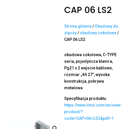
CAP 06 LS2
Strona główna
/
Obudowy do
złączy
/
obudowy cokołowe
/
CAP 06 LS2
obudowa cokołowa, C-TYPE
seria, pojedyńcza klamra,
Pg21 x 2 wejscie kablowe,
rozmiar „44.27”, wysoka
konstrukcja, pokrywa
metalowa
Specyfikacja produktu:
https://www.ilme.com/en/view-
product/?
code=CAP+06+LS2&pdf=1