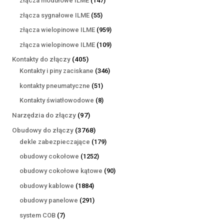
złącza modułowe ILME
147
produktów
55
złącza sygnałowe ILME
55
produktów
959
złącza wielopinowe ILME
959
produktów
109
złącza wielopinowe ILME
109
produktów
405
Kontakty do złączy
405
produktów
346
Kontakty i piny zaciskane
346
produktów
51
kontakty pneumatyczne
51
produktów
8
Kontakty światłowodowe
8
produktów
97
Narzędzia do złączy
97
produktów
3768
Obudowy do złączy
3768
produktów
179
dekle zabezpieczające
179
produktów
1252
obudowy cokołowe
1252
produkty
90
obudowy cokołowe kątowe
90
produktów
1884
obudowy kablowe
1884
produkty
291
obudowy panelowe
291
produktów
7
system COB
7