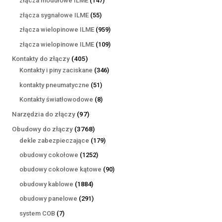
złącza modułowe ILME
147
produktów
55
złącza sygnałowe ILME
55
produktów
959
złącza wielopinowe ILME
959
produktów
109
złącza wielopinowe ILME
109
produktów
405
Kontakty do złączy
405
produktów
346
Kontakty i piny zaciskane
346
produktów
51
kontakty pneumatyczne
51
produktów
8
Kontakty światłowodowe
8
produktów
97
Narzędzia do złączy
97
produktów
3768
Obudowy do złączy
3768
produktów
179
dekle zabezpieczające
179
produktów
1252
obudowy cokołowe
1252
produkty
90
obudowy cokołowe kątowe
90
produktów
1884
obudowy kablowe
1884
produkty
291
obudowy panelowe
291
produktów
7
system COB
7