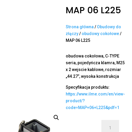
MAP 06 L225
Strona główna
/
Obudowy do
złączy
/
obudowy cokołowe
/
MAP 06 L225
obudowa cokołowa, C-TYPE
seria, pojedyńcza klamra, M25
x 2 wejscie kablowe, rozmiar
„44.27”, wysoka konstrukcja
Specyfikacja produktu:
https://www.ilme.com/en/view-
product/?
code=MAP+06+L225&pdf=1
ilość
MAP