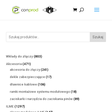
Szukaj
803
Wkłady do złączy
803
produkty
471
Akcesoria
471
produktów
241
akcesoria do złączy
241
produktów
17
dekle zabezpieczające
17
produktów
106
dławnice kablowe
106
produktów
18
ramki montażowe systemu modułowego
18
produktów
89
zaciskarki i narzędzia do zaciskania pinów
89
produktów
1297
ILME
1297
produktów
147