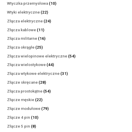
produktów
10
Wtyczka przemysłowa
10
produktów
22
Wtyki elektryczne
22
produkty
24
Złącza elektryczne
24
produkty
11
Złącza kablowe
11
produktów
16
Złącza militarne
16
produktów
25
Złącza okrągłe
25
produktów
54
Złącza wielopinowe elektryczne
54
produkty
44
Złącza wielostykowe
44
produkty
31
Złącza wtykowe elektryczne
31
produktów
28
Złącze skręcane
28
produktów
54
Złącza prostokątne
54
produkty
22
Złącze męskie
22
produkty
79
Złącze modułowe
79
produktów
10
Złącze 4 pin
10
produktów
8
Złącze 5 pin
8