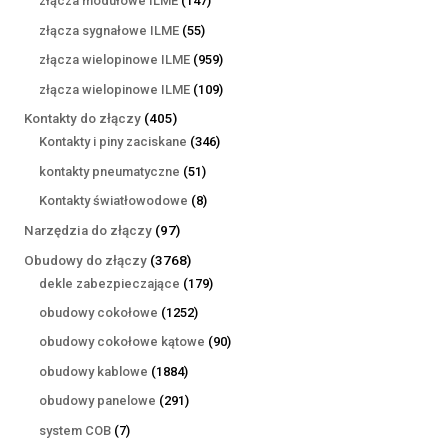
złącza modułowe ILME
147
produktów
55
złącza sygnałowe ILME
55
produktów
959
złącza wielopinowe ILME
959
produktów
109
złącza wielopinowe ILME
109
produktów
405
Kontakty do złączy
405
produktów
346
Kontakty i piny zaciskane
346
produktów
51
kontakty pneumatyczne
51
produktów
8
Kontakty światłowodowe
8
produktów
97
Narzędzia do złączy
97
produktów
3768
Obudowy do złączy
3768
produktów
179
dekle zabezpieczające
179
produktów
1252
obudowy cokołowe
1252
produkty
90
obudowy cokołowe kątowe
90
produktów
1884
obudowy kablowe
1884
produkty
291
obudowy panelowe
291
produktów
7
system COB
7