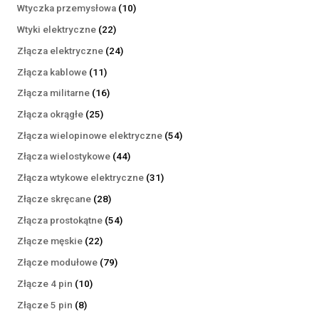
produktów
10
Wtyczka przemysłowa
10
produktów
22
Wtyki elektryczne
22
produkty
24
Złącza elektryczne
24
produkty
11
Złącza kablowe
11
produktów
16
Złącza militarne
16
produktów
25
Złącza okrągłe
25
produktów
54
Złącza wielopinowe elektryczne
54
produkty
44
Złącza wielostykowe
44
produkty
31
Złącza wtykowe elektryczne
31
produktów
28
Złącze skręcane
28
produktów
54
Złącza prostokątne
54
produkty
22
Złącze męskie
22
produkty
79
Złącze modułowe
79
produktów
10
Złącze 4 pin
10
produktów
8
Złącze 5 pin
8