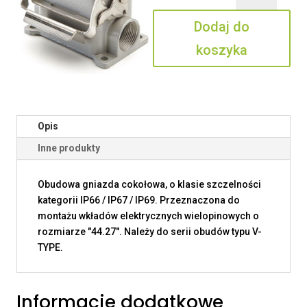
06
Dodaj do
L220
koszyka
Opis
Inne produkty
Obudowa gniazda cokołowa, o klasie szczelności
kategorii IP66 / IP67 / IP69. Przeznaczona do
montażu wkładów elektrycznych wielopinowych o
rozmiarze "44.27". Należy do serii obudów typu V-
TYPE.
Informacje dodatkowe