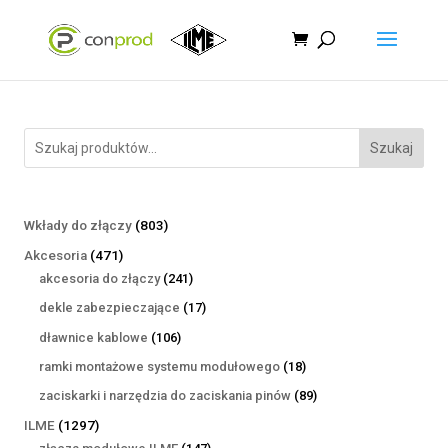
Szukaj
803
Wkłady do złączy
803
produkty
471
Akcesoria
471
produktów
241
akcesoria do złączy
241
produktów
17
dekle zabezpieczające
17
produktów
106
dławnice kablowe
106
produktów
18
ramki montażowe systemu modułowego
18
produktów
89
zaciskarki i narzędzia do zaciskania pinów
89
produktów
1297
ILME
1297
produktów
147