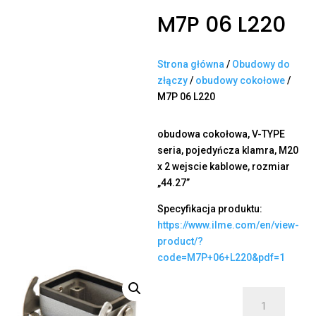
M7P 06 L220
Strona główna
/
Obudowy do
złączy
/
obudowy cokołowe
/
M7P 06 L220
obudowa cokołowa, V-TYPE
seria, pojedyńcza klamra, M20
x 2 wejscie kablowe, rozmiar
„44.27”
Specyfikacja produktu:
https://www.ilme.com/en/view-
product/?
code=M7P+06+L220&pdf=1
ilość
M7P