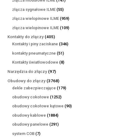
złącza modułowe ILME
147
produktów
55
złącza sygnałowe ILME
55
produktów
959
złącza wielopinowe ILME
959
produktów
109
złącza wielopinowe ILME
109
produktów
405
Kontakty do złączy
405
produktów
346
Kontakty i piny zaciskane
346
produktów
51
kontakty pneumatyczne
51
produktów
8
Kontakty światłowodowe
8
produktów
97
Narzędzia do złączy
97
produktów
3768
Obudowy do złączy
3768
produktów
179
dekle zabezpieczające
179
produktów
1252
obudowy cokołowe
1252
produkty
90
obudowy cokołowe kątowe
90
produktów
1884
obudowy kablowe
1884
produkty
291
obudowy panelowe
291
produktów
7
system COB
7