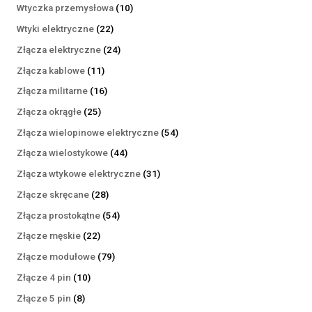
produktów
10
Wtyczka przemysłowa
10
produktów
22
Wtyki elektryczne
22
produkty
24
Złącza elektryczne
24
produkty
11
Złącza kablowe
11
produktów
16
Złącza militarne
16
produktów
25
Złącza okrągłe
25
produktów
54
Złącza wielopinowe elektryczne
54
produkty
44
Złącza wielostykowe
44
produkty
31
Złącza wtykowe elektryczne
31
produktów
28
Złącze skręcane
28
produktów
54
Złącza prostokątne
54
produkty
22
Złącze męskie
22
produkty
79
Złącze modułowe
79
produktów
10
Złącze 4 pin
10
produktów
8
Złącze 5 pin
8