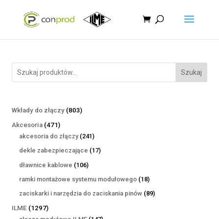
Szukaj
803
Wkłady do złączy
803
produkty
471
Akcesoria
471
produktów
241
akcesoria do złączy
241
produktów
17
dekle zabezpieczające
17
produktów
106
dławnice kablowe
106
produktów
18
ramki montażowe systemu modułowego
18
produktów
89
zaciskarki i narzędzia do zaciskania pinów
89
produktów
1297
ILME
1297
produktów
147