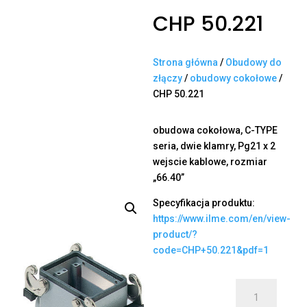
CHP 50.221
Strona główna
/
Obudowy do
złączy
/
obudowy cokołowe
/
CHP 50.221
obudowa cokołowa, C-TYPE
seria, dwie klamry, Pg21 x 2
wejscie kablowe, rozmiar
„66.40”
Specyfikacja produktu:
https://www.ilme.com/en/view-
product/?
code=CHP+50.221&pdf=1
ilość
CHP